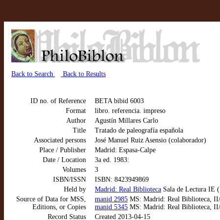
Back to Search
Back to Results
ID no. of Reference
BETA bibid 6003
Format
libro. referencia. impreso
Author
Agustín Millares Carlo
Title
Tratado de paleografía española
Associated persons
José Manuel Ruiz Asensio (colaborador)
Place / Publisher
Madrid: Espasa-Calpe
Date / Location
3a ed. 1983:
Volumes
3
ISBN/ISSN
ISBN: 8423949869
Held by
Madrid: Real Biblioteca
Sala de Lectura IE (
Source of Data for MSS,
manid 2985
MS: Madrid: Real Biblioteca, II/
Editions, or Copies
manid 5345
MS: Madrid: Real Biblioteca, II/
Record Status
Created 2013-04-15