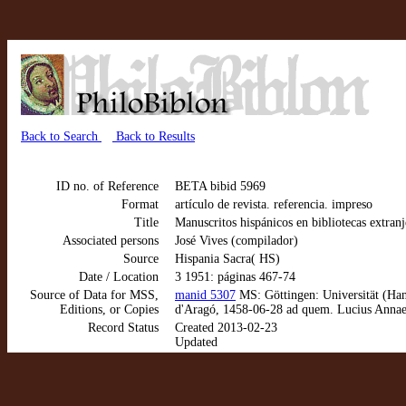
Back to Search
Back to Results
ID no. of Reference
BETA bibid 5969
Format
artículo de revista. referencia. impreso
Title
Manuscritos hispánicos en bibliotecas extranje
Associated persons
José Vives (compilador)
Source
Hispania Sacra( HS)
Date / Location
3 1951: páginas 467-74
Source of Data for MSS,
manid 5307
MS: Göttingen: Universität (Hand
Editions, or Copies
d'Aragó, 1458-06-28 ad quem. Lucius Annaeu
Record Status
Created 2013-02-23
Updated