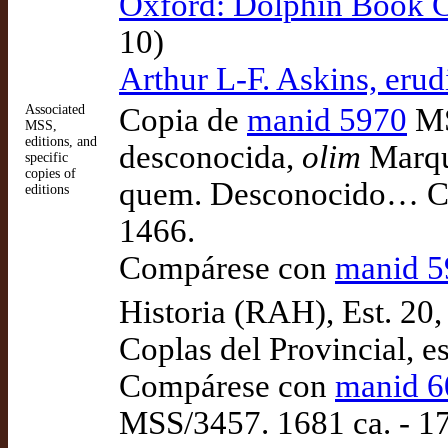
Oxford: Dolphin Book C
10)
Arthur L-F. Askins, erud
Associated
Copia de
manid 5970
MS
MSS,
editions, and
desconocida,
olim
Marqu
specific
copies of
quem. Desconocido… Copl
editions
1466.
Compárese con
manid 5
Historia (RAH), Est. 20, 
Coplas del Provincial, e
Compárese con
manid 6
MSS/3457. 1681 ca. - 1