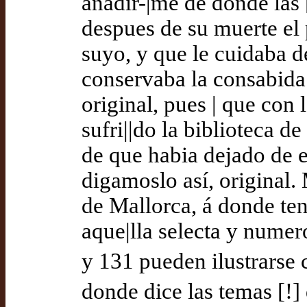
añadir-|me de donde las 
despues de su muerte el 
suyo, y que le cuidaba d
conservaba la consabida
original, pues | que con
sufri||do la biblioteca d
de que habia dejado de ec
digamoslo así, original.
de Mallorca, á donde te
aque|lla selecta y nume
y 131 pueden ilustrarse 
donde dice las temas [!]