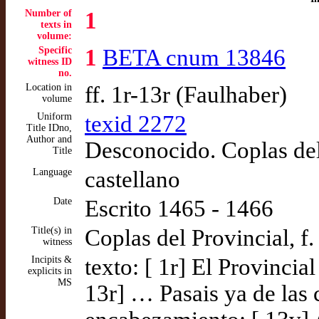
Number of
1
texts in
volume:
Specific
1
BETA cnum 13846
witness ID
no.
Location in
ff. 1r-13r (Faulhaber)
volume
Uniform
texid 2272
Title IDno,
Author and
Desconocido. Coplas del
Title
Language
castellano
Date
Escrito 1465 - 1466
Title(s) in
Coplas del Provincial, f.
witness
Incipits &
texto: [ 1r] El Provincia
explicits in
MS
13r] … Pasais ya de las 