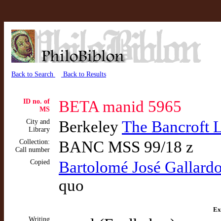
Back to Search
Back to Results
ID no. of
BETA manid 5965
MS
City and
Berkeley
The Bancroft L
Library
Collection:
BANC MSS 99/18 z
Call number
Copied
Bartolomé José Gallard
quo
Ex
Writing