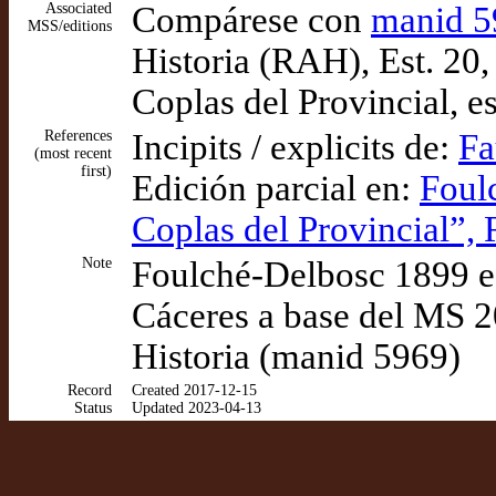
Associated
Compárese con
manid 5
MSS/editions
Historia (RAH), Est. 20
Coplas del Provincial, e
References
Incipits / explicits de:
Fa
(most recent
first)
Edición parcial en:
Foul
Coplas del Provincial”,
Note
Foulché-Delbosc 1899 e
Cáceres a base del MS 2
Historia (manid 5969)
Record
Created 2017-12-15
Status
Updated 2023-04-13