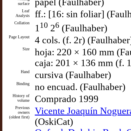
papel (Faulhaber)
surface
Leaf
ff.: [16: sin foliar] (Faul
Analysis
Collation
10
6
1
2
(Faulhaber)
Page Layout
4 cols. (f. 2r) (Faulhaber
Size
hoja: 220 × 160 mm (Fa
caja: 201 × 136 mm (f. 1
Hand
cursiva (Faulhaber)
Binding
no encuad. (Faulhaber)
History of
Comprado 1999
volume
Previous
Vicente Joaquín Noguera
owners
(oldest first)
(OskiCat)