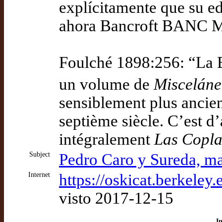
explícitamente que su ed
ahora Bancroft BANC MS
Foulché 1898:256: “La B
un volume de
Misceláne
sensiblement plus ancien
septième siècle. C’est d
intégralement
Las Copla
Subject
Pedro Caro y Sureda, m
Internet
https://oskicat.berkele
visto 2017-12-15
I