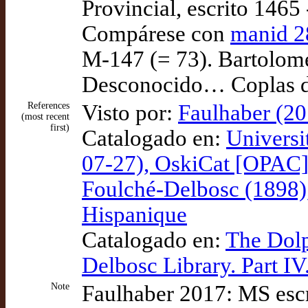
Provincial, escrito 1465 
Compárese con
manid 2
M-147 (= 73). Bartolomé
Desconocido… Coplas del
References
Visto por:
Faulhaber (20
(most recent
first)
Catalogado en:
Universi
07-27), OskiCat [OPAC
Foulché-Delbosc (1898),
Hispanique
Catalogado en:
The Dolp
Delbosc Library. Part I
Note
Faulhaber 2017: MS escr