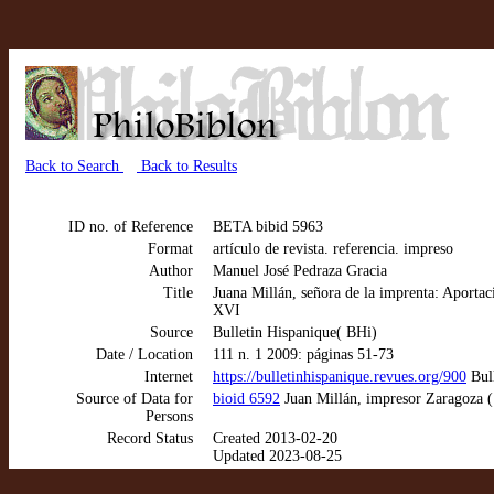
Back to Search
Back to Results
ID no. of Reference
BETA bibid 5963
Format
artículo de revista. referencia. impreso
Author
Manuel José Pedraza Gracia
Title
Juana Millán, señora de la imprenta: Aportac
XVI
Source
Bulletin Hispanique( BHi)
Date / Location
111 n. 1 2009: páginas 51-73
Internet
https://bulletinhispanique.revues.org/900
Bull
Source of Data for
bioid 6592
Juan Millán, impresor Zaragoza 
Persons
Record Status
Created 2013-02-20
Updated 2023-08-25