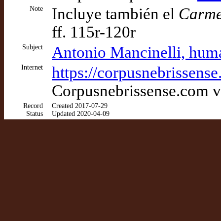
Note
Incluye también el
Carmen
ff. 115r-120r
Subject
Antonio Mancinelli, huma
Internet
https://corpusnebrissens
Corpusnebrissense.com v
Record
Created 2017-07-29
Status
Updated 2020-04-09