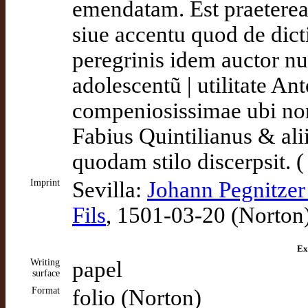
emendatam. Est praetere
siue accentu quod de dicti
peregrinis idem auctor nu
adolescentũ | utilitate An
compeniosissimae ubi no
Fabius Quintilianus & alii
quodam stilo discerpsit. (
Imprint
Sevilla:
Johann Pegnitze
Fils
, 1501-03-20 (Norton
Ex
Writing
papel
surface
Format
folio (Norton)