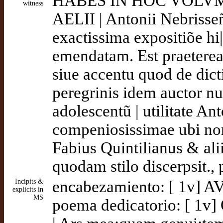
HABES IN HOC VOLV
witness
AELII | Antonii Nebrisse
exactissima expositiõe hi
emendatam. Est praetere
siue accentu quod de dicti
peregrinis idem auctor nu
adolescentũ | utilitate An
compeniosissimae ubi no
Fabius Quintilianus & alii
quodam stilo discerpsit.,
Incipits &
encabezamiento: [ 1v
explicits in
MS
poema dedicatorio: [ 1v] 