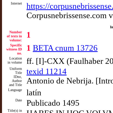
Internet
https://corpusnebrissens
Corpusnebrissense.com v
I
Number
1
of texts in
volume:
Specific
1
BETA cnum 13726
witness ID
no.
Location
ff. [I]-CXX (Faulhaber 2
in volume
Uniform
texid 11214
Title
IDno,
Antonio de Nebrija. [Intr
Author
and Title
Language
latín
Date
Publicado 1495
Title(s) in