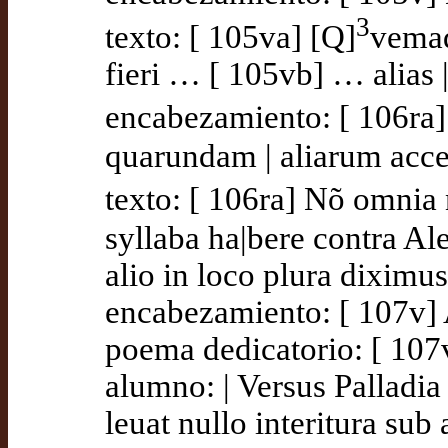
3
texto: [ 105va] [Q]
vemad
fieri … [ 105vb] … alias 
encabezamiento: [ 106ra
quarundam | aliarum acce
texto: [ 106ra] Nõ omnia
syllaba ha|bere contra A
alio in loco plura diximus
encabezamiento: [ 107v] A
poema dedicatorio: [ 10
alumno: | Versus Palladi
leuat nullo interitura sub 