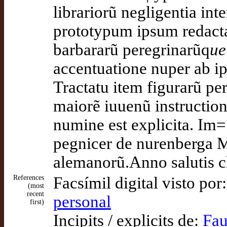
librariorũ negligentia int
prototypum ipsum redacta
barbararũ peregrinarũq
ue
accentuatione nuper ab ips
Tractatu item figurarũ pe
maiorẽ iuuenũ instruction
numine est explicita. Im=|
pegnicer de nurenberga 
alemanorũ.Anno salutis ch
References
Facsímil digital visto por
(most
recent
personal
first)
Incipits / explicits de:
Fau