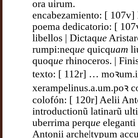
ora uirum.
encabezamiento: [ 107v] 
poema dedicatorio: [ 10
libellos | Dictaq
ue
Aristar
rumpi:neq
ue
quicq
uam
li
quoq
ue
rhinoceros. | Finis
texto: [ 112r] … moꝛum.i
xerampelinus.a.um.poꝛ co
colofón: [ 120r] Aelii Ant
introductionũ latinarũ ul
uberrima perq
ue
eleganti 
Antonii arche|typum accur