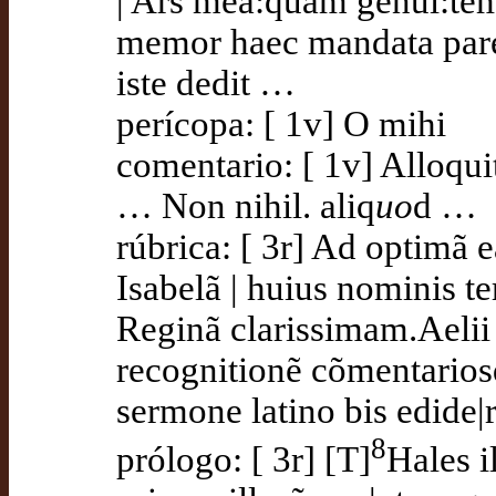
| Ars mea:quam genui:tem
memor haec mandata paren
iste dedit …
perícopa: [ 1v] O mihi
comentario: [ 1v] Alloqui
… Non nihil. aliq
uo
d …
rúbrica: [ 3r] Ad optimã
Isabelã | huius nominis te
Reginã clarissimam.Aelii 
recognitionẽ cõmentarios
sermone latino bis edide|r
8
prólogo: [ 3r] [T]
Hales i