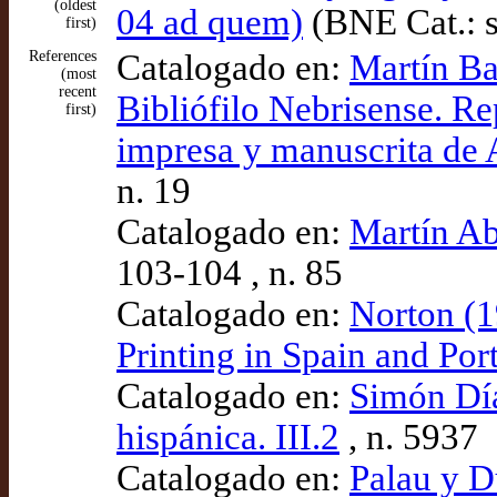
(oldest
04 ad quem)
(BNE Cat.: s
first)
References
Catalogado en:
Martín Ba
(most
recent
Bibliófilo Nebrisense. Re
first)
impresa y manuscrita de 
n. 19
Catalogado en:
Martín Ab
103-104 , n. 85
Catalogado en:
Norton (1
Printing in Spain and Po
Catalogado en:
Simón Díaz
hispánica. III.2
, n. 5937
Catalogado en:
Palau y D