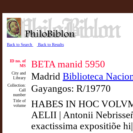
Back to Search
Back to Results
ID no. of
BETA manid 5950
MS
City and
Madrid
Biblioteca Nacio
Library
Collection:
Gayangos: R/19770
Call
number
Title of
HABES IN HOC VOLV
volume
AELII | Antonii Nebrisse
exactissima expositiõe hi