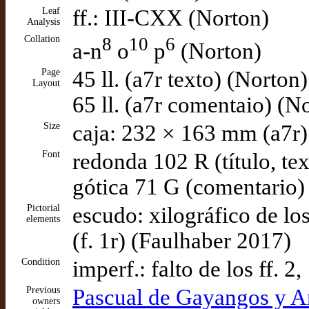
Leaf
ff.: III-CXX (Norton)
Analysis
Collation
8
10
6
a-n
o
p
(Norton)
Page
45 ll. (a7r texto) (Norton)
Layout
65 ll. (a7r comentaio) (N
Size
caja: 232 × 163 mm (a7r)
Font
redonda 102 R (título, te
gótica 71 G (comentario)
Pictorial
escudo: xilográfico de
elements
(f. 1r) (Faulhaber 2017)
Condition
imperf.: falto de los ff. 
Previous
Pascual de Gayangos y Ar
owners