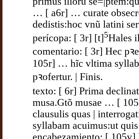
primus illorũ se=|ptem:quo
… [ a6r] … curate obsecro 
dedistis:hoc vnũ latini s
5
perícopa: [ 3r] [t]
Hales i
comentario: [ 3r] Hec pꝛef
105r] … hĩc vltima syllab
pꝛofertur. | Finis.
texto: [ 6r] Prima declina
musa.Gtõ musae … [ 105r
clausulis quas | interrogat
syllabam acuimus:ut quis 
encabezamiento: [ 1