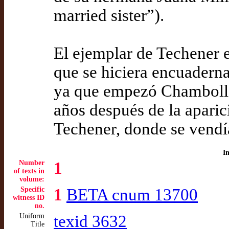
married sister”).
El ejemplar de Techener 
que se hiciera encuadern
ya que empezó Chambolle
años después de la aparici
Techener, donde se vendí
I
Number
1
of texts in
volume:
Specific
1
BETA cnum 13700
witness ID
no.
Uniform
texid 3632
Title