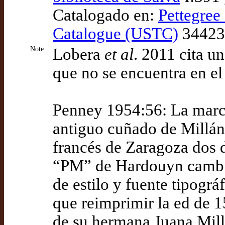
Catalogado en:
Pettegree 
Catalogue (USTC)
34423
Note
Lobera
et al
. 2011 cita u
que no se encuentra en e
Penney 1954:56: La marca 
antiguo cuñado de Millán
francés de Zaragoza dos d
“PM” de Hardouyn cambi
de estilo y fuente tipogr
que reimprimir la ed de 
de su hermana Juana Mill