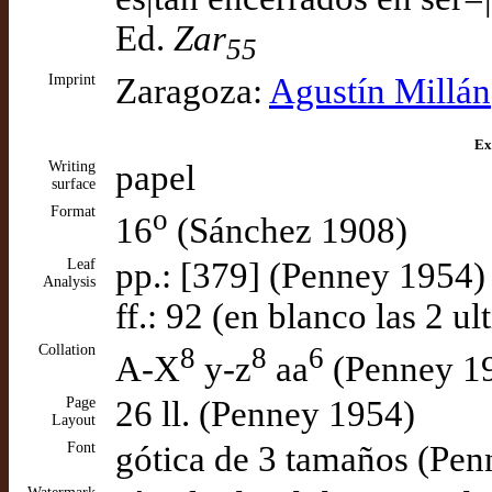
Ed.
Zar
55
Imprint
Zaragoza:
Agustín Millán
Ex
Writing
papel
surface
Format
o
16
(Sánchez 1908)
Leaf
pp.: [379] (Penney 1954)
Analysis
ff.: 92 (en blanco las 2 u
Collation
8
8
6
A-X
y-z
aa
(Penney 1
Page
26 ll. (Penney 1954)
Layout
Font
gótica de 3 tamaños (Pe