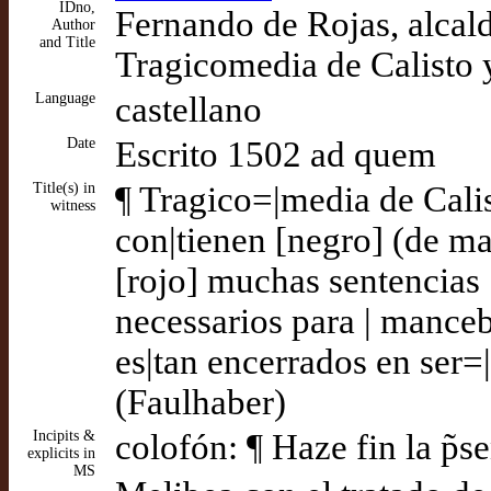
IDno,
Fernando de Rojas, alcald
Author
and Title
Tragicomedia de Calisto 
Language
castellano
Date
Escrito 1502 ad quem
Title(s) in
¶ Tragico=|media de Calis
witness
con|tienen [negro] (de ma
[rojo] muchas sentencias 
necessarios para | mance
es|tan encerrados en ser=|
(Faulhaber)
Incipits &
colofón: ¶ Haze fin la p̃s
explicits in
MS