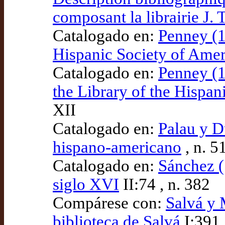
composant la librairie J.
Catalogado en:
Penney (1
Hispanic Society of Amer
Catalogado en:
Penney (1
the Library of the Hispan
XII
Catalogado en:
Palau y D
hispano-americano
, n. 5
Catalogado en:
Sánchez (
siglo XVI
II:74 , n. 382
Compárese con:
Salvá y 
biblioteca de Salvá
I:391 