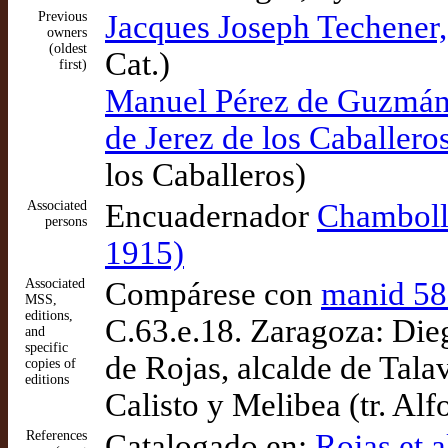
Previous
Jacques Joseph Techener, 
owners
(oldest
Cat.)
first)
Manuel Pérez de Guzmán 
de Jerez de los Caballero
los Caballeros)
Associated
Encuadernador
Chambolle
persons
1915)
Associated
Compárese con
manid 5
MSS,
editions,
C.63.e.18. Zaragoza: Di
and
specific
de Rojas, alcalde de Tal
copies of
editions
Calisto y Melibea (tr. Al
References
Catalogado en:
Rojas et 