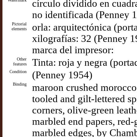
Watermark
círculo dividido en cuadr
no identificada (Penney 
Pictorial
orla: arquitectónica (por
elements
xilografías: 32 (Penney 
marca del impresor:
Other
Tinta: roja y negra (port
features
Condition
(Penney 1954)
Binding
maroon crushed morocco, 
tooled and gilt-lettered sp
corners, olive-green leat
marbled end papers, red-g
marbled edges, by Chamb