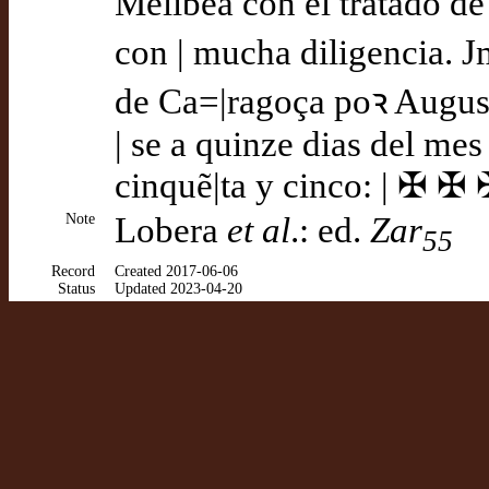
Melibea con el tratado d
con | mucha diligencia. J
de Ca=|ragoça poꝛ August
| se a quinze dias del mes
cinquẽ|ta y cinco: | ✠ ✠
Note
Lobera
et al
.: ed.
Zar
55
Record
Created 2017-06-06
Status
Updated 2023-04-20