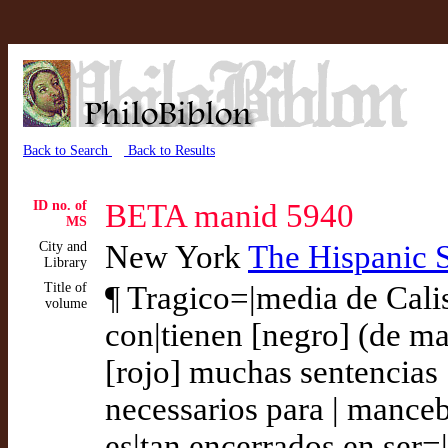
Back to Search
Back to Results
ID no. of
BETA manid 5940
MS
City and
New York
The Hispanic 
Library
Title of
¶ Tragico=|media de Calis
volume
con|tienen [negro] (de ma
[rojo] muchas sentencias 
necessarios para | mance
es|tan encerrados en ser=|