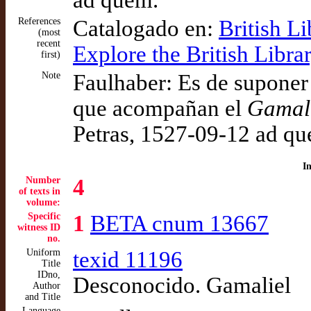
ad quem.
References
Catalogado en:
British L
(most
recent
Explore the British Libr
first)
Note
Faulhaber: Es de suponer 
que acompañan el
Gamal
Petras, 1527-09-12 ad q
I
Number
4
of texts in
volume:
Specific
1
BETA cnum 13667
witness ID
no.
Uniform
texid 11196
Title
IDno,
Desconocido. Gamaliel
Author
and Title
Language