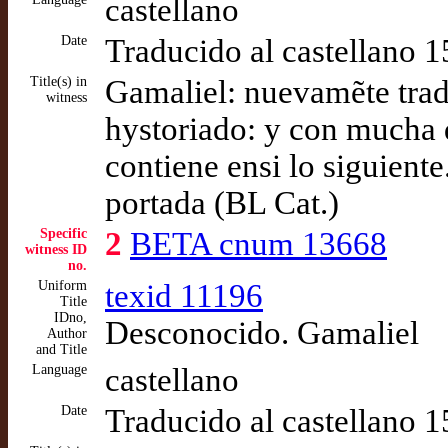
castellano
Date
Traducido al castellano 
Title(s) in
Gamaliel: nuevamẽte tradu
witness
hystoriado: y con mucha 
contiene ensi lo siguiente
portada (BL Cat.)
Specific
2
BETA cnum 13668
witness ID
no.
Uniform
texid 11196
Title
IDno,
Desconocido. Gamaliel
Author
and Title
Language
castellano
Date
Traducido al castellano 