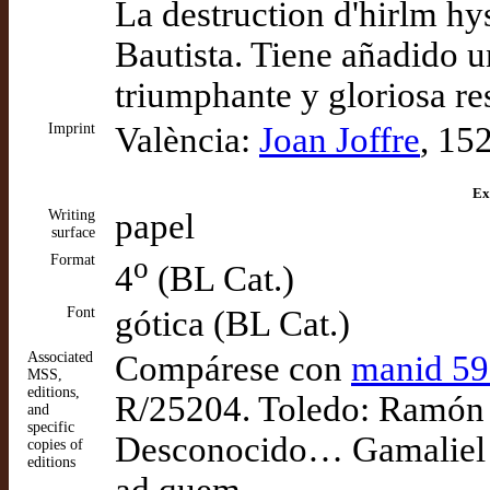
La destruction d'hirlm hy
Bautista. Tiene añadido 
triumphante y gloriosa res
Imprint
València:
Joan Joffre
, 15
Ex
Writing
papel
surface
Format
o
4
(BL Cat.)
Font
gótica (BL Cat.)
Associated
Compárese con
manid 5
MSS,
editions,
R/25204. Toledo: Ramón 
and
specific
Desconocido… Gamaliel (t
copies of
editions