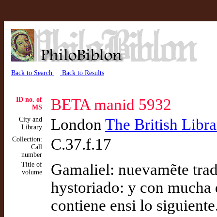
Back to Search
Back to Results
ID no. of
BETA manid 5932
MS
City and
London
The British Libra
Library
Collection:
C.37.f.17
Call
number
Title of
Gamaliel: nuevamẽte tradu
volume
hystoriado: y con mucha 
contiene ensi lo siguiente