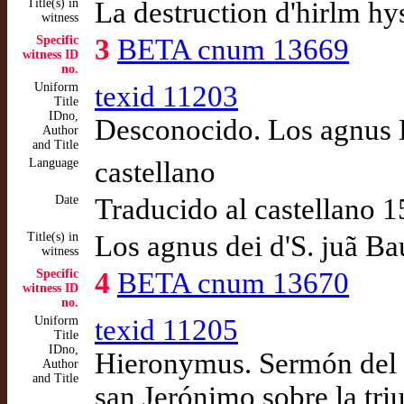
Title(s) in
La destruction d'hirlm hy
witness
Specific
3
BETA cnum 13669
witness ID
no.
Uniform
texid 11203
Title
IDno,
Desconocido. Los agnus D
Author
and Title
Language
castellano
Date
Traducido al castellano 
Title(s) in
Los agnus dei d'S. juã Bau
witness
Specific
4
BETA cnum 13670
witness ID
no.
Uniform
texid 11205
Title
IDno,
Hieronymus. Sermón del g
Author
and Title
san Jerónimo sobre la tri