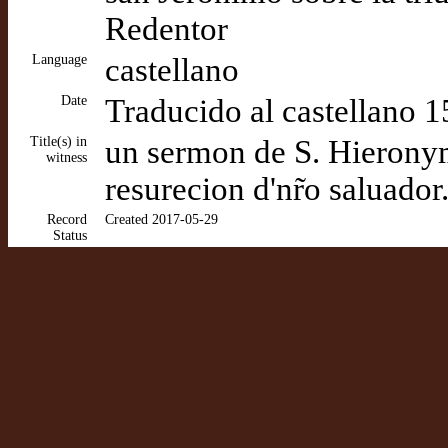
Redentor
Language
castellano
Date
Traducido al castellano 
Title(s) in
un sermon de S. Hieronym
witness
resurecion d'nr̃o saluador
Record
Created 2017-05-29
Status