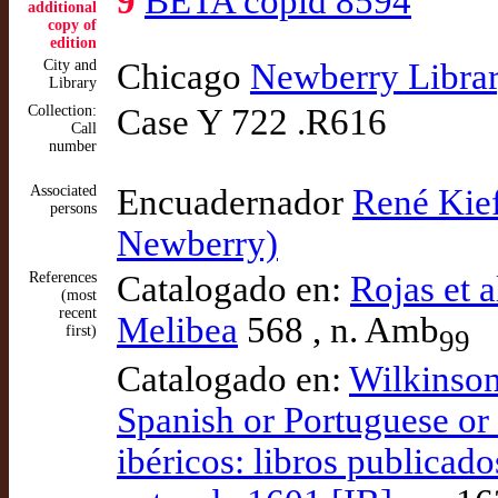
9
BETA copid 8594
additional
copy of
edition
City and
Chicago
Newberry Libra
Library
Collection:
Case Y 722 .R616
Call
number
Associated
Encuadernador
René Kief
persons
Newberry)
References
Catalogado en:
Rojas et a
(most
recent
Melibea
568 , n. Amb
first)
99
Catalogado en:
Wilkinson
Spanish or Portuguese or 
ibéricos: libros publicad