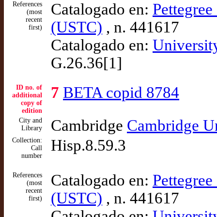
References
Catalogado en:
Pettegree 
(most
recent
(USTC)
, n. 441617
first)
Catalogado en:
Universit
G.26.36[1]
ID no. of
7
BETA copid 8784
additional
copy of
edition
City and
Cambridge
Cambridge Un
Library
Collection:
Hisp.8.59.3
Call
number
References
Catalogado en:
Pettegree 
(most
recent
(USTC)
, n. 441617
first)
Catalogado en:
Universit