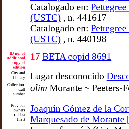
Catalogado en:
Pettegree 
(USTC)
, n. 441617
Catalogado en:
Pettegree 
(USTC)
, n. 440198
ID no. of
17
BETA copid 8691
additional
copy of
edition
City and
Lugar desconocido
Desc
Library
Collection:
olim
Morante ~ Peeters-F
Call
number
Previous
Joaquín Gómez de la Cort
owners
(oldest
Marquesado de Morante [
first)