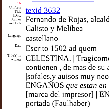
no.
Uniform
texid 3632
Title
IDno,
Fernando de Rojas, alcal
Author
and Title
Calisto y Melibea
Language
castellano
Date
Escrito 1502 ad quem
Title(s) in
CELESTINA. | Tragicome
witness
contienen , de mas de su a
|sofales,y auisos muy nec
ENGAÑOS
que estan en
[marca del impresor] |
portada (Faulhaber)