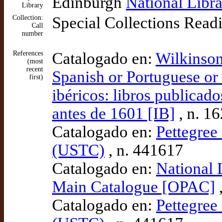
Edinburgh
National Libra
Library
Collection:
Special Collections Read
Call
number
References
Catalogado en:
Wilkinson
(most
recent
Spanish or Portuguese or 
first)
ibéricos: libros publicad
antes de 1601 [IB]
, n. 1
Catalogado en:
Pettegree 
(USTC)
, n. 441617
Catalogado en:
National 
Main Catalogue [OPAC]
,
Catalogado en:
Pettegree 