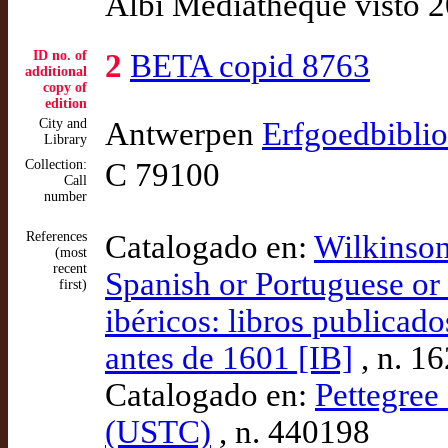
Albi Médiathèque visto 
ID no. of
2
BETA copid 8763
additional
copy of
edition
City and
Antwerpen
Erfgoedbibli
Library
Collection:
C 79100
Call
number
References
Catalogado en:
Wilkinson
(most
recent
Spanish or Portuguese or 
first)
ibéricos: libros publicad
antes de 1601 [IB]
, n. 1
Catalogado en:
Pettegree 
(USTC)
, n. 440198