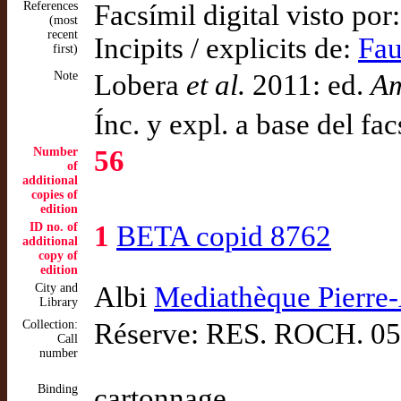
References
Facsímil digital visto por
(most
recent
Incipits / explicits de:
Fau
first)
Note
Lobera
et al.
2011: ed.
A
Ínc. y expl. a base del 
Number
56
of
additional
copies of
edition
ID no. of
1
BETA copid 8762
additional
copy of
edition
City and
Albi
Mediathèque Pierre
Library
Collection:
Réserve: RES. ROCH. 0
Call
number
Binding
cartonnage