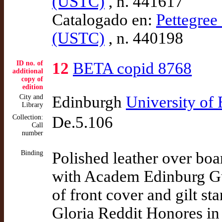
(USTC)
, n. 441617
Catalogado en:
Pettegree 
(USTC)
, n. 440198
ID no. of
12
BETA copid 8768
additional
copy of
edition
City and
Edinburgh
University of
Library
Collection:
De.5.106
Call
number
Binding
Polished leather over boa
with Academ Edinburg G
of front cover and gilt s
Gloria Reddit Honores in