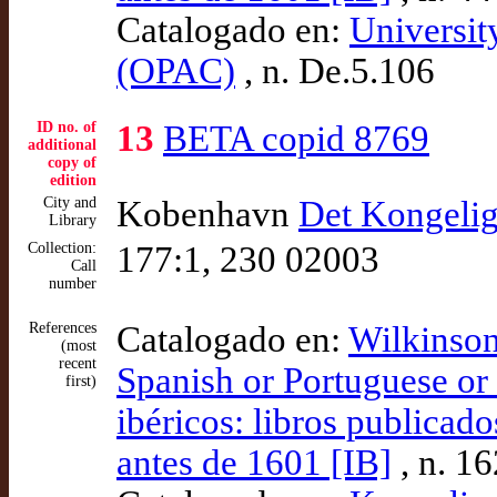
Catalogado en:
Universit
(OPAC)
, n. De.5.106
ID no. of
13
BETA copid 8769
additional
copy of
edition
City and
Kobenhavn
Det Kongelig
Library
Collection:
177:1, 230 02003
Call
number
References
Catalogado en:
Wilkinson
(most
recent
Spanish or Portuguese or 
first)
ibéricos: libros publicad
antes de 1601 [IB]
, n. 1