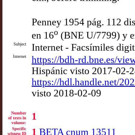
Penney 1954 pág. 112 dist
o
en 16
(BNE U/7799) y e
Subject
Internet - Facsímiles digi
Internet
https://bdh-rd.bne.es/
Hispánic visto 2017-02-
https://hdl.handle.net/
visto 2018-02-09
Number
1
of texts in
volume:
Specific
1
BETA cnum 13511
witness ID