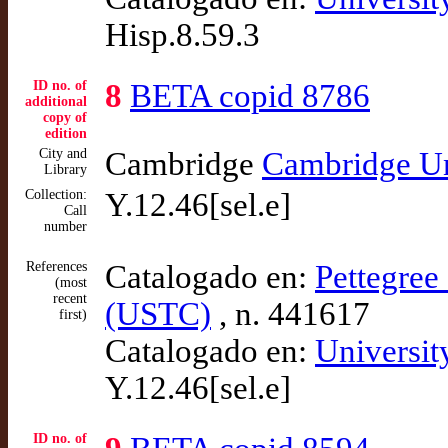
Hisp.8.59.3
ID no. of
8
BETA copid 8786
additional
copy of
edition
City and
Cambridge
Cambridge Un
Library
Collection:
Y.12.46[sel.e]
Call
number
References
Catalogado en:
Pettegree 
(most
recent
(USTC)
, n. 441617
first)
Catalogado en:
Universit
Y.12.46[sel.e]
ID no. of