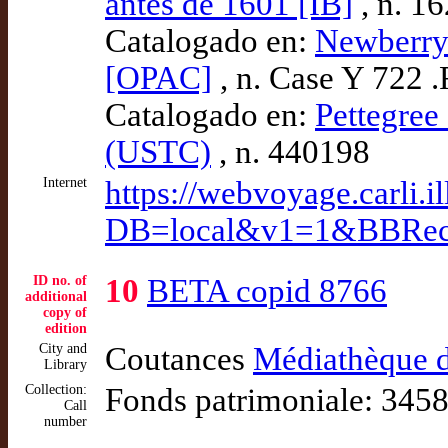
antes de 1601 [IB]
, n. 1
Catalogado en:
Newberry 
[OPAC]
, n. Case Y 722 
Catalogado en:
Pettegree 
(USTC)
, n. 440198
Internet
https://webvoyage.carli.i
DB=local&v1=1&BBRec
ID no. of
10
BETA copid 8766
additional
copy of
edition
City and
Coutances
Médiathèque d
Library
Collection:
Fonds patrimoniale: 345
Call
number