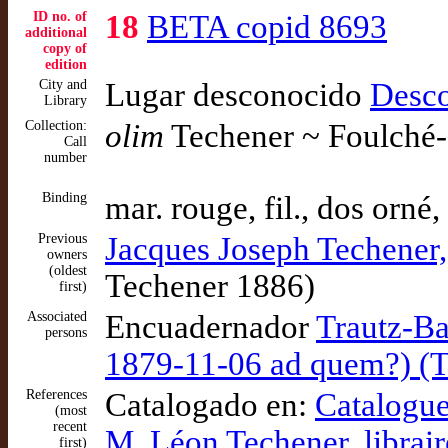
ID no. of
18
BETA copid 8693
additional
copy of
edition
City and
Lugar desconocido
Desc
Library
Collection:
olim
Techener ~ Foulché
Call
number
Binding
mar. rouge, fil., dos orné,
Previous
Jacques Joseph Techener,
owners
(oldest
Techener 1886)
first)
Associated
Encuadernador
Trautz-Ba
persons
1879-11-06 ad quem?) (T
References
Catalogado en:
Catalogue
(most
recent
M. Léon Techener, librair
first)