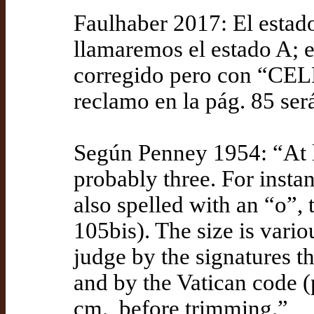
Faulhaber 2017: El estado 
llamaremos el estado A; e
corregido pero con “CEL
reclamo en la pág. 85 será
Según Penney 1954: “At le
probably three. For instanc
also spelled with an “o”, t
105bis). The size is vari
judge by the signatures t
and by the Vatican code (
cm., before trimming.”