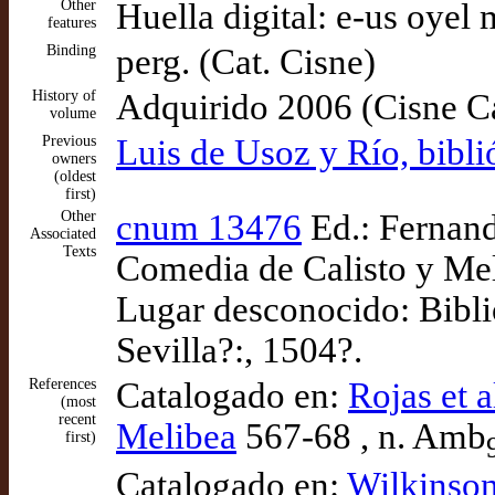
Other
Huella digital: e-us oye
features
Binding
perg. (Cat. Cisne)
History of
Adquirido 2006 (Cisne Ca
volume
Previous
Luis de Usoz y Río, bibl
owners
(oldest
first)
Other
cnum 13476
Ed.: Fernand
Associated
Texts
Comedia de Calisto y Mel
Lugar desconocido: Bibli
Sevilla?:, 1504?.
References
Catalogado en:
Rojas et a
(most
recent
Melibea
567-68 , n. Amb
first)
Catalogado en:
Wilkinson