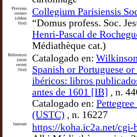
Previous
Collegium Parisiensis Soc
owners
(oldest
“Domus profess. Soc. Jes
first)
Henri-Pascal de Rochegu
Médiathèque cat.)
References
Catalogado en:
Wilkinson
(most
recent
Spanish or Portuguese or 
first)
ibéricos: libros publicad
antes de 1601 [IB]
, n. 4
Catalogado en:
Pettegree 
(USTC)
, n. 16227
Internet
https://koha.ic2a.net/cg