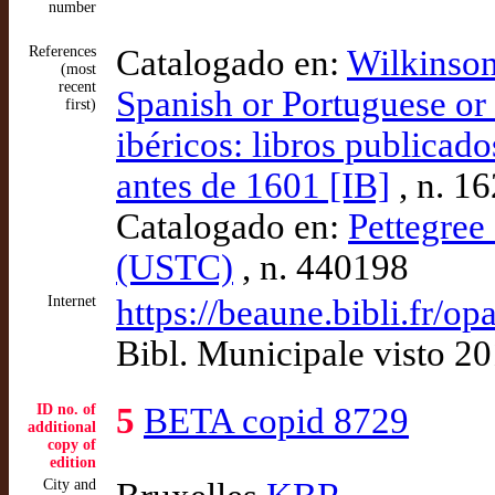
number
References
Catalogado en:
Wilkinson
(most
recent
Spanish or Portuguese or 
first)
ibéricos: libros publicad
antes de 1601 [IB]
, n. 1
Catalogado en:
Pettegree 
(USTC)
, n. 440198
Internet
https://beaune.bibli.fr/
Bibl. Municipale visto 2
ID no. of
5
BETA copid 8729
additional
copy of
edition
City and