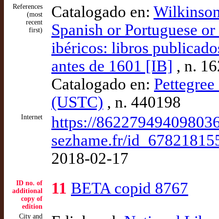
References
Catalogado en:
Wilkinson
(most
recent
Spanish or Portuguese or 
first)
ibéricos: libros publicad
antes de 1601 [IB]
, n. 1
Catalogado en:
Pettegree 
(USTC)
, n. 440198
Internet
https://86227949409803
sezhame.fr/id_67821815
2018-02-17
ID no. of
11
BETA copid 8767
additional
copy of
edition
City and