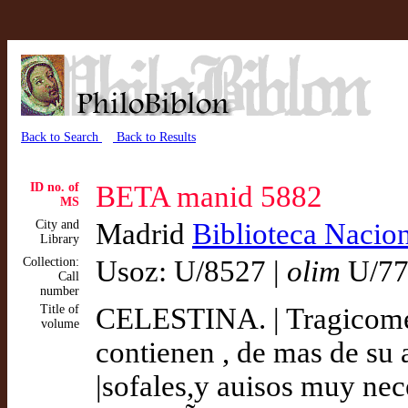
Back to Search
Back to Results
ID no. of
BETA manid 5882
MS
City and
Madrid
Biblioteca Nacio
Library
Collection:
Usoz: U/8527 |
olim
U/77
Call
number
Title of
CELESTINA. | Tragicome
volume
contienen , de mas de su a
|sofales,y auisos muy nec