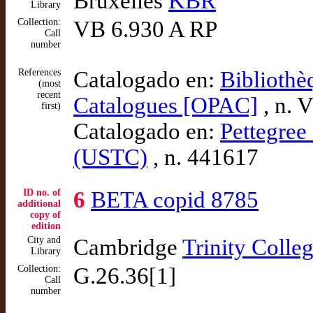
Bruxelles
KBR
Library
Collection:
VB 6.930 A RP
Call
number
References
Catalogado en:
Bibliothè
(most
recent
Catalogues [OPAC]
, n. 
first)
Catalogado en:
Pettegree 
(USTC)
, n. 441617
ID no. of
6
BETA copid 8785
additional
copy of
edition
City and
Cambridge
Trinity Colle
Library
Collection:
G.26.36[1]
Call
number