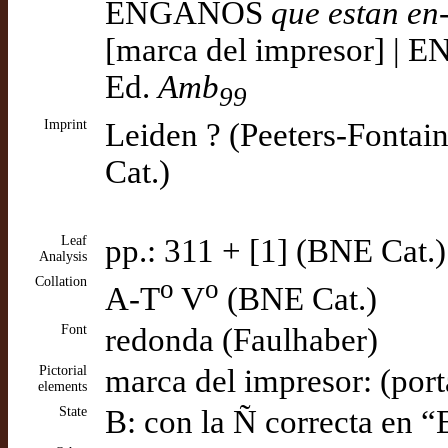
ENGAÑOS
que estan en
[marca del impresor] |
Ed.
Amb
99
Imprint
Leiden ? (Peeters-Fontai
Cat.)
Leaf
pp.: 311 + [1] (BNE Cat.)
Analysis
Collation
o
o
A-T
V
(BNE Cat.)
Font
redonda (Faulhaber)
Pictorial
marca del impresor: (por
elements
State
B: con la Ñ correcta en 