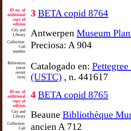
ID no. of
3
BETA copid 8764
additional
copy of
edition
City and
Antwerpen
Museum Plant
Library
Collection:
Preciosa: A 904
Call
number
References
Catalogado en:
Pettegree 
(most
recent
(USTC)
, n. 441617
first)
ID no. of
4
BETA copid 8765
additional
copy of
edition
City and
Beaune
Bibliothèque Mu
Library
Collection:
ancien A 712
Call