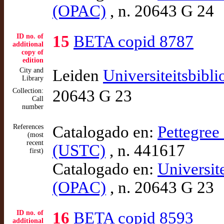
(OPAC)
, n. 20643 G 24
ID no. of
15
BETA copid 8787
additional
copy of
edition
City and
Leiden
Universiteitsbibl
Library
Collection:
20643 G 23
Call
number
References
Catalogado en:
Pettegree 
(most
recent
(USTC)
, n. 441617
first)
Catalogado en:
Universit
(OPAC)
, n. 20643 G 23
ID no. of
16
BETA copid 8593
additional