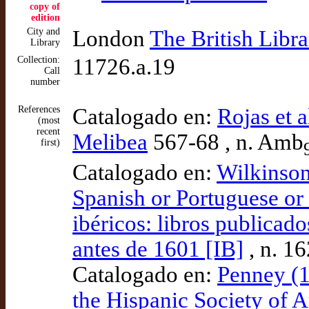
copy of
edition
City and
London
The British Libra
Library
Collection:
11726.a.19
Call
number
References
Catalogado en:
Rojas et a
(most
recent
Melibea
567-68 , n. Amb
first)
Catalogado en:
Wilkinson
Spanish or Portuguese or 
ibéricos: libros publicad
antes de 1601 [IB]
, n. 1
Catalogado en:
Penney (1
the Hispanic Society of 