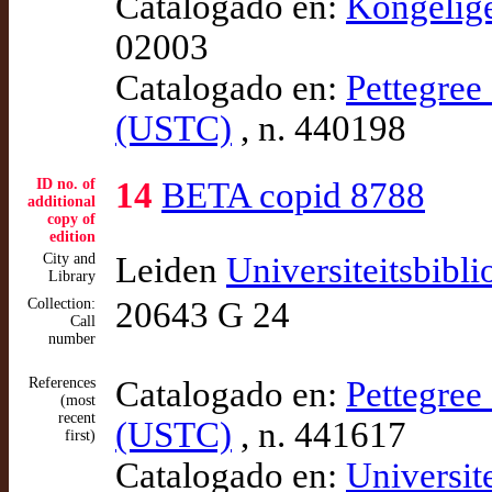
Catalogado en:
Kongelig
02003
Catalogado en:
Pettegree 
(USTC)
, n. 440198
ID no. of
14
BETA copid 8788
additional
copy of
edition
City and
Leiden
Universiteitsbibl
Library
Collection:
20643 G 24
Call
number
References
Catalogado en:
Pettegree 
(most
recent
(USTC)
, n. 441617
first)
Catalogado en:
Universit