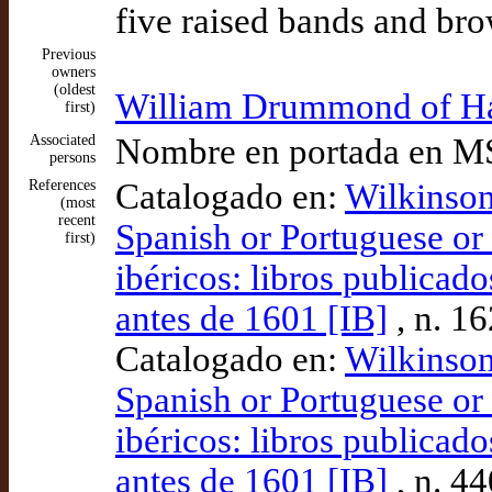
five raised bands and bro
Previous
owners
(oldest
William Drummond of Ha
first)
Associated
Nombre en portada en 
persons
References
Catalogado en:
Wilkinson
(most
recent
Spanish or Portuguese or 
first)
ibéricos: libros publicad
antes de 1601 [IB]
, n. 1
Catalogado en:
Wilkinson
Spanish or Portuguese or 
ibéricos: libros publicad
antes de 1601 [IB]
, n. 4