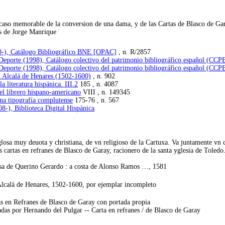
l caso memorable de la conversion de una dama, y de las Cartas de Blasco de Ga
as de Jorge Manrique
00-), Catálogo Bibliográfico BNE [OPAC]
, n. R/2857
 Deporte (1998), Catálogo colectivo del patrimonio bibliográfico español (C
 Deporte (1998), Catálogo colectivo del patrimonio bibliográfico español (C
 Alcalá de Henares (1502-1600)
, n. 902
 literatura hispánica. III.2
185 , n. 4087
el librero hispano-americano
VIII , n. 149345
na tipografía complutense
175-76 , n. 567
8-), Biblioteca Digital Hispánica
glosa muy deuota y christiana, de vn religioso de la Cartuxa. Va juntamente v
cartas en refranes de Blasco de Garay, racionero de la santa yglesia de Toledo
casa de Querino Gerardo : a costa de Alonso Ramos …, 1581
Alcalá de Henares, 1502-1600, por ejemplar incompleto
as en Refranes de Blasco de Garay con portada propia
das por Hernando del Pulgar -- Carta en refranes / de Blasco de Garay