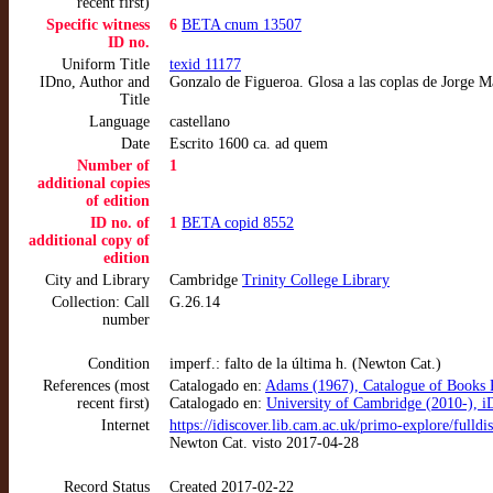
recent first)
Specific witness
6
BETA cnum 13507
ID no.
Uniform Title
texid 11177
IDno, Author and
Gonzalo de Figueroa. Glosa a las coplas de Jorge M
Title
Language
castellano
Date
Escrito 1600 ca. ad quem
Number of
1
additional copies
of edition
ID no. of
1
BETA copid 8552
additional copy of
edition
City and Library
Cambridge
Trinity College Library
Collection: Call
G.26.14
number
Condition
imperf.: falto de la última h. (Newton Cat.)
References (most
Catalogado en:
Adams (1967), Catalogue of Books P
recent first)
Catalogado en:
University of Cambridge (2010-), 
Internet
https://idiscover.lib.cam.ac.uk/primo-explor
Newton Cat. visto 2017-04-28
Record Status
Created 2017-02-22