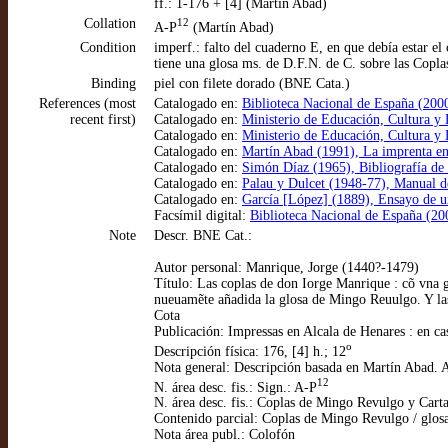
ff.: 1-176 + [4] (Martín Abad)
Collation
12
A-P
(Martín Abad)
Condition
imperf.: falto del cuaderno E, en que debía estar e
tiene una glosa ms. de D.F.N. de C. sobre las Copl
Binding
piel con filete dorado (BNE Cata.)
References (most
Catalogado en:
Biblioteca Nacional de España (20
recent first)
Catalogado en:
Ministerio de Educación, Cultura y
Catalogado en:
Ministerio de Educación, Cultura y
Catalogado en:
Martín Abad (1991), La imprenta en
Catalogado en:
Simón Díaz (1965), Bibliografía de la
Catalogado en:
Palau y Dulcet (1948-77), Manual d
Catalogado en:
García [López] (1889), Ensayo de u
Facsímil digital:
Biblioteca Nacional de España (200
Note
Descr. BNE Cat.:
Autor personal: Manrique, Jorge (1440?-1479)
Título: Las coplas de don Iorge Manrique : cõ vna 
nueuamẽte añadida la glosa de Mingo Reuulgo. Y las 
Cota
Publicación: Impressas en Alcala de Henares : en 
o
Descripción física: 176, [4] h.; 12
Nota general: Descripción basada en Martín Abad. 
12
N. área desc. fis.: Sign.: A-P
N. área desc. fis.: Coplas de Mingo Revulgo y Cart
Contenido parcial: Coplas de Mingo Revulgo / glosa
Nota área publ.: Colofón