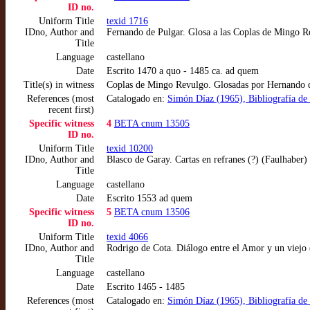
ID no.
Uniform Title
texid 1716
IDno, Author and
Fernando de Pulgar. Glosa a las Coplas de Mingo R
Title
Language
castellano
Date
Escrito 1470 a quo - 1485 ca. ad quem
Title(s) in witness
Coplas de Mingo Revulgo. Glosadas por Hernando de
References (most
Catalogado en:
Simón Díaz (1965), Bibliografía de la
recent first)
Specific witness
4
BETA cnum 13505
ID no.
Uniform Title
texid 10200
IDno, Author and
Blasco de Garay. Cartas en refranes (?) (Faulhaber)
Title
Language
castellano
Date
Escrito 1553 ad quem
Specific witness
5
BETA cnum 13506
ID no.
Uniform Title
texid 4066
IDno, Author and
Rodrigo de Cota. Diálogo entre el Amor y un viejo 
Title
Language
castellano
Date
Escrito 1465 - 1485
References (most
Catalogado en:
Simón Díaz (1965), Bibliografía de la