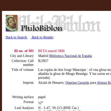
Back to Search
Back to Results
ID no. of MS
BETA manid 5880
City and Library
Madrid
Biblioteca Nacional de España
Collection: Call
R/2857
number
Title of volume
Las coplas de don Iorge Manrique : cõ vna glosa mu
añadida la glosa de Mingo Reuulgo. Y las cartas en 
portada)
Imprint
Alcalá de Henares:
Querino Gerardo
para
Alonso R
Writing surface
papel
Format
o
12
Leaf Analysis
ff.: 1-47, 59-113 (BNE Cat.)