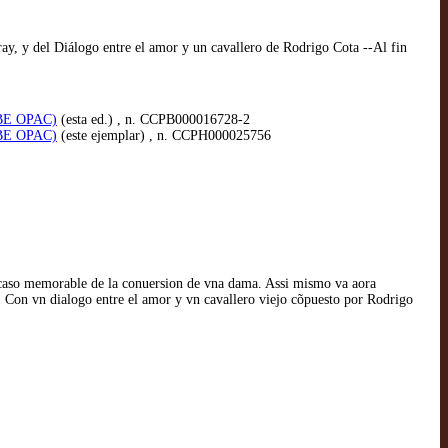
ray, y del Diálogo entre el amor y un cavallero de Rodrigo Cota --Al fin
CPBE OPAC)
(esta ed.) , n. CCPB000016728-2
CPBE OPAC)
(este ejemplar) , n. CCPH000025756
n caso memorable de la conuersion de vna dama. Assi mismo va aora
. Con vn dialogo entre el amor y vn cavallero viejo cõpuesto por Rodrigo