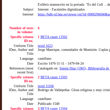
Exlibris manuscrito en la portada: “Es del Coll …de
Subject
Internet - Facsímiles digitalizados
Internet
https://bdh-rd.bne.es/viewer.vm?id=0000296040&
Number of texts
6
in volume:
Specific witness
1
BETA cnum 13502
ID no.
Uniform Title
texid 1623
IDno, Author and
Jorge Manrique, comendador de Montizón. Coplas p
Title
Language
castellano
Date
Escrito 1476-11-11 - 1479-04-24
References (most
Catalogado en:
Simón Díaz (1965), Bibliografía de la
recent first)
Specific witness
2
BETA cnum 13503
ID no.
Uniform Title
texid 11166
IDno, Author and
Rodrigo de Valdepeñas. Glosa religiosa y muy cristi
Title
Language
castellano
Date
Publicado 1540
Specific witness
3
BETA cnum 13504