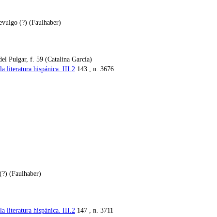
evulgo (?) (Faulhaber)
l Pulgar, f. 59 (Catalina García)
 literatura hispánica. III.2
143 , n. 3676
(?) (Faulhaber)
 literatura hispánica. III.2
147 , n. 3711