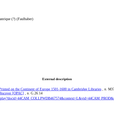
anrique (?) (Faulhaber)
External description
rinted on the Continent of Europe 1501-1600 in Cambridge Libraries
, n. M3
iDiscover [OPAC]
, n. G.26.14
e/fulldisplay?docid=44CAM_COLLPWDB467574&context=L&vid=44CAM_PROD&se