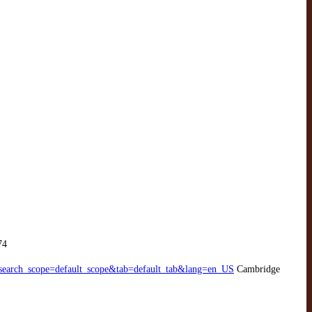
74
arch_scope=default_scope&tab=default_tab&lang=en_US
Cambridge