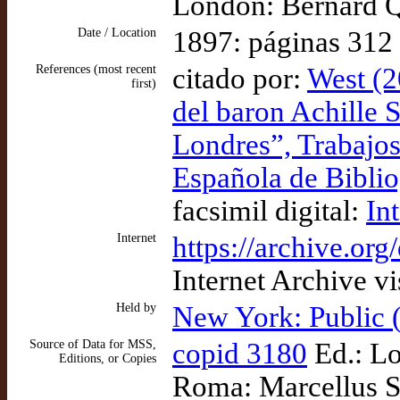
London: Bernard Q
Date / Location
1897: páginas 312
References (most recent
citado por:
West (2
first)
del baron Achille S
Londres”, Trabajos
Española de Biblio
facsimil digital:
In
Internet
https://archive.o
Internet Archive v
Held by
New York: Public
Source of Data for MSS,
copid 3180
Ed.: Lo
Editions, or Copies
Roma: Marcellus Si