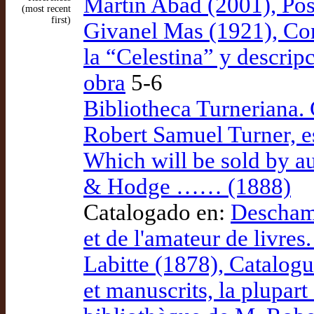
Martín Abad (2001), Pos
(most recent
first)
Givanel Mas (1921), Cont
la “Celestina” y descrip
obra
5-6
Bibliotheca Turneriana. 
Robert Samuel Turner, e
Which will be sold by a
& Hodge …… (1888)
Catalogado en:
Deschamp
et de l'amateur de livre
Labitte (1878), Catalogu
et manuscrits, la plupart