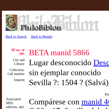
Back to Search
Back to Results
ID no. of
BETA manid 5866
MS
City and
Lugar desconocido
Desc
Library
Collection:
sin ejemplar conocido
Call number
Imprint
Sevilla ?: 1504 ? (Salvá)
Ex
Associated
Compárese con
manid 4
MSS,
editions, and