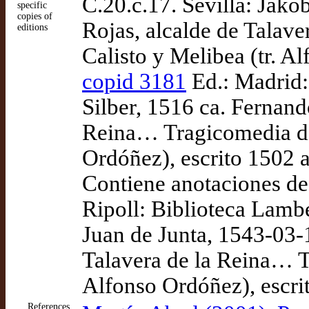
C.20.c.17. Sevilla: Jak
specific
copies of
Rojas, alcalde de Talav
editions
Calisto y Melibea (tr. A
copid 3181
Ed.: Madrid:
Silber, 1516 ca. Fernand
Reina… Tragicomedia de 
Ordóñez), escrito 1502 
Contiene anotaciones de 
Ripoll: Biblioteca Lamb
Juan de Junta, 1543-03-
Talavera de la Reina… T
Alfonso Ordóñez), escri
References