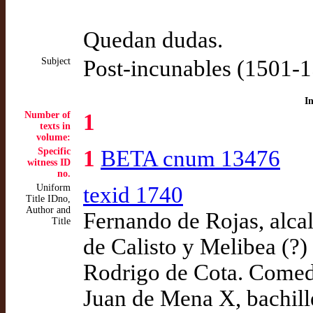
Quedan dudas.
Subject
Post-incunables (1501-
I
Number of
1
texts in
volume:
Specific
1
BETA cnum 13476
witness ID
no.
Uniform
texid 1740
Title IDno,
Author and
Fernando de Rojas, alca
Title
de Calisto y Melibea (?)
Rodrigo de Cota. Comedi
Juan de Mena X, bachill