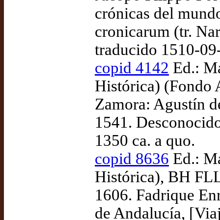
crónicas del mund
cronicarum (tr. Nar
traducido 1510-09
copid 4142
Ed.: Ma
Histórica) (Fondo 
Zamora: Agustín de 
1541. Desconocido,
1350 ca. a quo.
copid 8636
Ed.: Ma
Histórica), BH FLL
1606. Fadrique Enr
de Andalucía, [Via