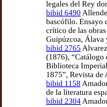
legales del Rey do
bibid 6490
Allende 
bascófilo. Ensayo 
crítico de las obra
Guipúzcoa, Álava 
bibid 2765
Alvarez
(1876), “Catálogo d
Biblioteca Imperia
1875”, Revista de 
bibid 1158
Amador d
de la literatura esp
bibid 2304
Amador 