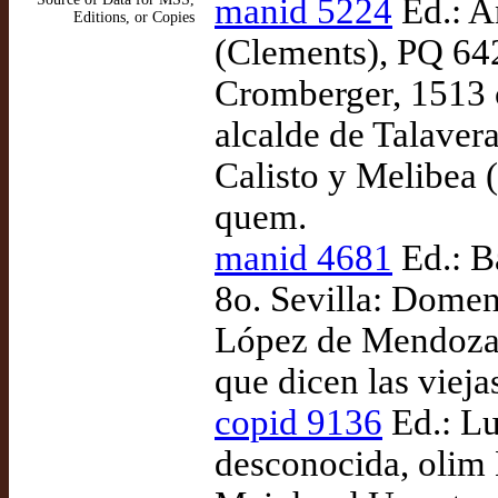
manid 5224
Ed.: A
Editions, or Copies
(Clements), PQ 642
Cromberger, 1513 c
alcalde de Talaver
Calisto y Melibea (
quem.
manid 4681
Ed.: B
8o. Sevilla: Domen
López de Mendoza, 
que dicen las vieja
copid 9136
Ed.: Lu
desconocida, olim