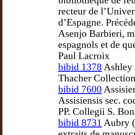
bibliothèque de fe
recteur de l’Unive
d’Espagne. Précédé
Asenjo Barbieri, m
espagnols et de qu
Paul Lacroix
bibid 1378
Ashley 
Thacher Collection
bibid 7600
Assisien
Assisiensis sec. c
PP. Collegii S. Bo
bibid 8731
Aubry (1
extraits de manusc