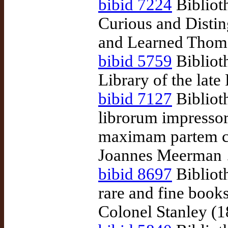
bibid 7224
Biblioth
Curious and Distin
and Learned Thoma
bibid 5759
Bibliot
Library of the lat
bibid 7127
Bibliot
librorum impresso
maximam partem col
Joannes Meerman 
bibid 8697
Biblioth
rare and fine books
Colonel Stanley (