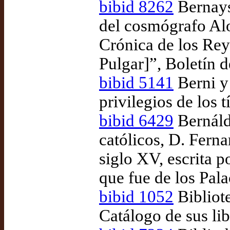
bibid 8262
Bernays
del cosmógrafo Alo
Crónica de los Rey
Pulgar]”, Boletín d
bibid 5141
Berni y
privilegios de los t
bibid 6429
Bernálde
católicos, D. Ferna
siglo XV, escrita p
que fue de los Pala
bibid 1052
Bibliot
Catálogo de sus li