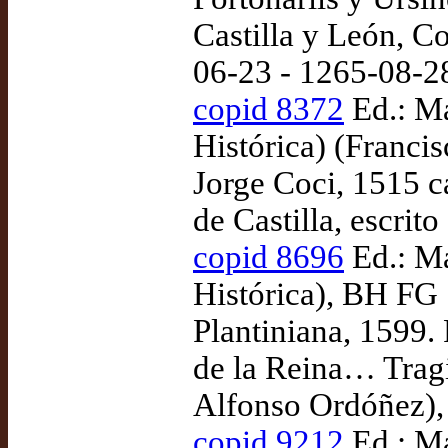
Castilla y León, Co
06-23 - 1265-08-2
copid 8372
Ed.: Ma
Histórica) (Franci
Jorge Coci, 1515 c
de Castilla, escri
copid 8696
Ed.: Ma
Histórica), BH FG 
Plantiniana, 1599.
de la Reina… Tragi
Alfonso Ordóñez),
copid 9212
Ed.: Ma