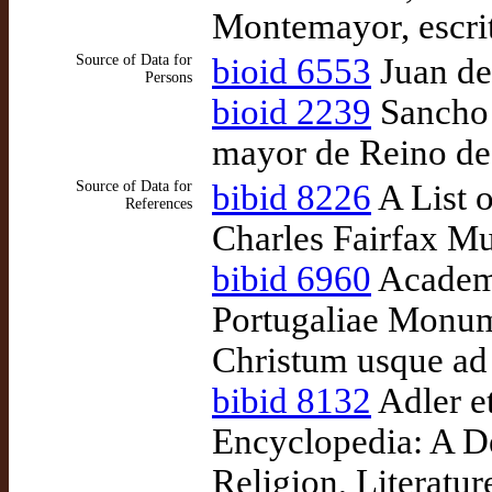
Montemayor, escri
Source of Data for
bioid 6553
Juan de
Persons
bioid 2239
Sancho 
mayor de Reino de 
Source of Data for
bibid 8226
A List o
References
Charles Fairfax M
bibid 6960
Academi
Portugaliae Monume
Christum usque a
bibid 8132
Adler et
Encyclopedia: A De
Religion, Literatu