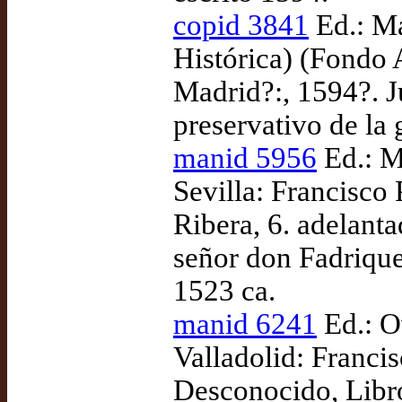
copid 3841
Ed.: Ma
Histórica) (Fondo
Madrid?:, 1594?. J
preservativo de la 
manid 5956
Ed.: M
Sevilla: Francisco
Ribera, 6. adelant
señor don Fadrique
1523 ca.
manid 6241
Ed.: O
Valladolid: Franci
Desconocido, Libro