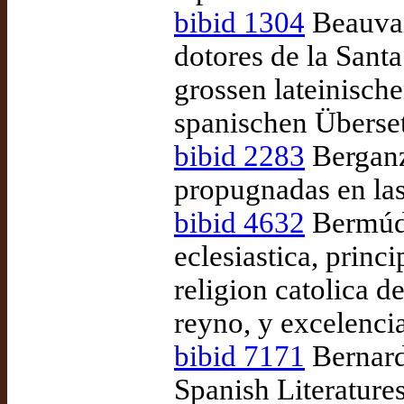
bibid 1304
Beauvais
dotores de la Santa
grossen lateinische
spanischen Überse
bibid 2283
Berganz
propugnadas en las
bibid 4632
Bermúde
eclesiastica, princ
religion catolica 
reyno, y excelenci
bibid 7171
Bernard
Spanish Literature