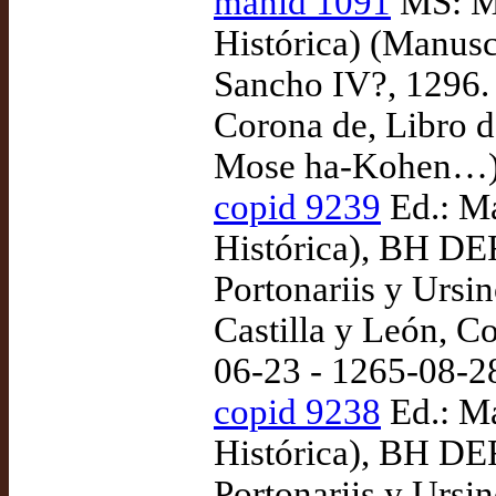
manid 1091
MS: Ma
Histórica) (Manusc
Sancho IV?, 1296. 
Corona de, Libro de
Mose ha-Kohen…),
copid 9239
Ed.: Ma
Histórica), BH DE
Portonariis y Ursi
Castilla y León, Co
06-23 - 1265-08-2
copid 9238
Ed.: Ma
Histórica), BH DE
Portonariis y Ursi