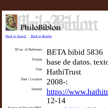
Back to Search
Back to Results
ID no. of Reference
BETA bibid 5836
Format
base de datos. text
Title
HathiTrust
Date / Location
2008-:
Internet
https://www.hathit
12-14
Source of Data for MSS,