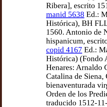
Ribera], escrito 15
manid 5638
Ed.: M
Histórica), BH FLL
1560. Antonio de N
hispanicum, escrit
copid 4167
Ed.: Ma
Histórica) (Fondo 
Henares: Arnaldo G
Catalina de Siena, 
bienaventurada vir
Orden de los Predic
traducido 1512-11