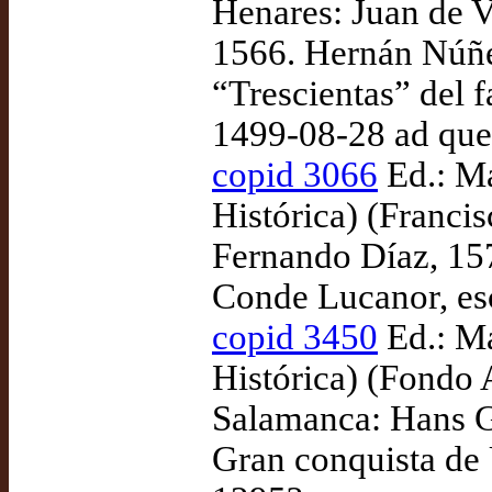
Henares: Juan de V
1566. Hernán Núñe
“Trescientas” del 
1499-08-28 ad qu
copid 3066
Ed.: Ma
Histórica) (Franci
Fernando Díaz, 157
Conde Lucanor, esc
copid 3450
Ed.: Ma
Histórica) (Fondo 
Salamanca: Hans G
Gran conquista de 