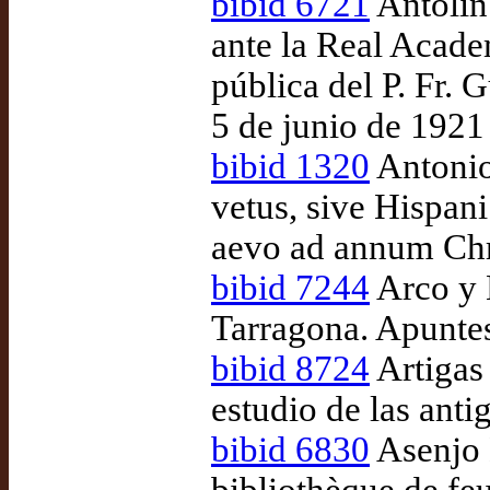
bibid 6721
Antolín 
ante la Real Academ
pública del P. Fr. 
5 de junio de 1921
bibid 1320
Antonio 
vetus, sive Hispani
aevo ad annum Chr
bibid 7244
Arco y 
Tarragona. Apuntes 
bibid 8724
Artigas
estudio de las anti
bibid 6830
Asenjo B