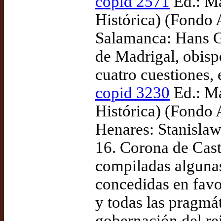
copid 2571
Ed.: Ma
Histórica) (Fondo
Salamanca: Hans G
de Madrigal, obisp
cuatro cuestiones,
copid 3230
Ed.: Ma
Histórica) (Fondo
Henares: Stanislaw
16. Corona de Cast
compiladas algunas
concedidas en favor
y todas las pragmá
gobernación del r