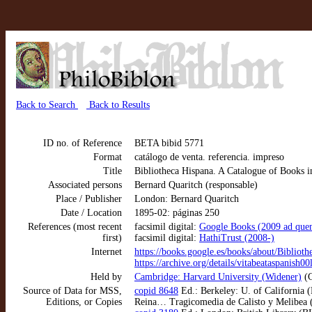
Back to Search
Back to Results
ID no. of Reference
BETA bibid 5771
Format
catálogo de venta. referencia. impreso
Title
Bibliotheca Hispana. A Catalogue of Books in
Associated persons
Bernard Quaritch (responsable)
Place / Publisher
London: Bernard Quaritch
Date / Location
1895-02: páginas 250
References (most recent
facsimil digital:
Google Books (2009 ad que
first)
facsimil digital:
HathiTrust (2008-)
Internet
https://books.google.es/books/about/Bibl
https://archive.org/details/vitabeataspanish00
Held by
Cambridge: Harvard University (Widener)
(G
Source of Data for MSS,
copid 8648
Ed.: Berkeley: U. of California (
Editions, or Copies
Reina… Tragicomedia de Calisto y Melibea (