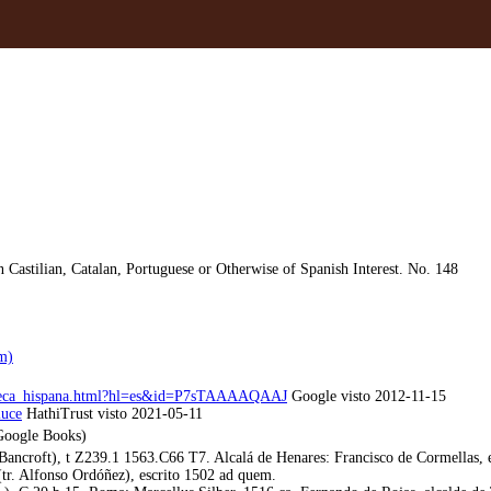
 Castilian, Catalan, Portuguese or Otherwise of Spanish Interest. No. 148
m)
iotheca_hispana.html?hl=es&id=P7sTAAAAQAAJ
Google visto 2012-11-15
luce
HathiTrust visto 2021-05-11
oogle Books)
Bancroft), t Z239.1 1563.C66 T7. Alcalá de Henares: Francisco de Cormellas, et
tr. Alfonso Ordóñez), escrito 1502 ad quem.