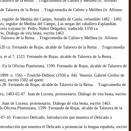
Talavera de la Reina… Tragicomedia de Calisto y Melibea (tr. Alfonso
 de Talavera de la Reina… Tragicomedia de Calisto y Melibea (tr. Alfonso
, regidor de Medina del Campo, Amadís de Gaula, refundido 1482 - 1492.
vo, regidor de Medina del Campo, Las sergas del caballero Esplandián.
ria troyana (tr. Pedro Núñez Delgado), traducido 1350 ca.
o, Diálogo de vita beata, escrito 1463.
 Talavera de la Reina… Tragicomedia de Calisto y Melibea (tr. Alfonso
20 ca. Fernando de Rojas, alcalde de Talavera de la Reina… Tragicomedia
o, et al.?, 1523. Fernando de Rojas, alcalde de Talavera de la Reina…
 En la Oficina Plantiniana, 1599. Fernando de Rojas, alcalde de Talavera de
(1899: n. 156) ~ Foulché-Delbosc (1936 n. 84). Venezia: Gabriel Giolito de
ñez), escrito 1502 ad quem.
-28. Fernando de Rojas, alcalde de Talavera de la Reina… Tragicomedia de
, 1483-02-07. Juan de Lucena, protonotario, Diálogo de vita beata, escrito
Juan de Lucena, protonotario, Diálogo de vita beata, escrito 1463.
 Oficina Plantiniana, 1599. Fernando de Rojas, alcalde de Talavera de la
7-10. Francisco Delicado, Introducción que muestra el Delicado a
troducción que muestra el Delicado a pronunciar la lengua española, escrito