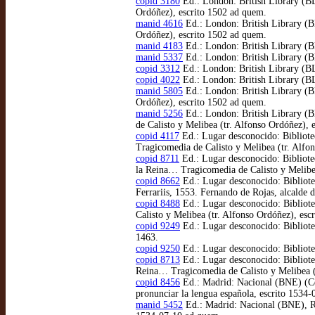
copid 3180
Ed.: London: British Library (BL
Ordóñez), escrito 1502 ad quem.
manid 4616
Ed.: London: British Library (BL
Ordóñez), escrito 1502 ad quem.
manid 4183
Ed.: London: British Library (B
manid 5337
Ed.: London: British Library (BL
copid 3312
Ed.: London: British Library (BL
copid 4022
Ed.: London: British Library (BL
manid 5805
Ed.: London: British Library (BL
Ordóñez), escrito 1502 ad quem.
manid 5256
Ed.: London: British Library (B
de Calisto y Melibea (tr. Alfonso Ordóñez), 
copid 4117
Ed.: Lugar desconocido: Bibliotec
Tragicomedia de Calisto y Melibea (tr. Alfo
copid 8711
Ed.: Lugar desconocido: Bibliotec
la Reina… Tragicomedia de Calisto y Melibea
copid 8662
Ed.: Lugar desconocido: Bibliote
Ferrariis, 1553. Fernando de Rojas, alcalde
copid 8488
Ed.: Lugar desconocido: Bibliot
Calisto y Melibea (tr. Alfonso Ordóñez), esc
copid 9249
Ed.: Lugar desconocido: Bibliote
1463.
copid 9250
Ed.: Lugar desconocido: Bibliote
copid 8713
Ed.: Lugar desconocido: Bibliotec
Reina… Tragicomedia de Calisto y Melibea (
copid 8456
Ed.: Madrid: Nacional (BNE) (Ce
pronunciar la lengua española, escrito 1534
manid 5452
Ed.: Madrid: Nacional (BNE), R/2