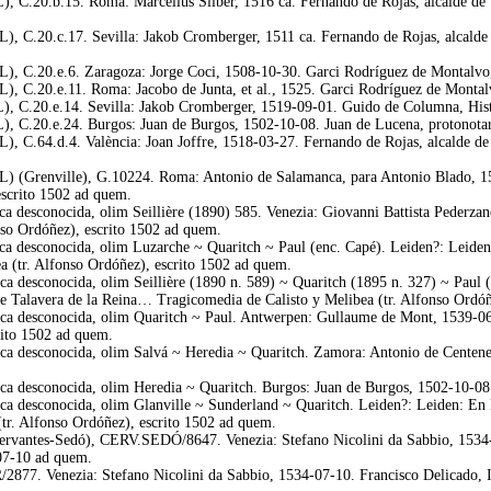
), C.20.b.15. Roma: Marcellus Silber, 1516 ca. Fernando de Rojas, alcalde de 
), C.20.c.17. Sevilla: Jakob Cromberger, 1511 ca. Fernando de Rojas, alcalde
L), C.20.e.6. Zaragoza: Jorge Coci, 1508-10-30. Garci Rodríguez de Montalvo
), C.20.e.11. Roma: Jacobo de Junta, et al., 1525. Garci Rodríguez de Montal
), C.20.e.14. Sevilla: Jakob Cromberger, 1519-09-01. Guido de Columna, Histo
), C.20.e.24. Burgos: Juan de Burgos, 1502-10-08. Juan de Lucena, protonotari
), C.64.d.4. València: Joan Joffre, 1518-03-27. Fernando de Rojas, alcalde de
L) (Grenville), G.10224. Roma: Antonio de Salamanca, para Antonio Blado, 15
escrito 1502 ad quem.
a desconocida, olim Seillière (1890) 585. Venezia: Giovanni Battista Pederzan
nso Ordóñez), escrito 1502 ad quem.
a desconocida, olim Luzarche ~ Quaritch ~ Paul (enc. Capé). Leiden?: Leiden:
 (tr. Alfonso Ordóñez), escrito 1502 ad quem.
ca desconocida, olim Seillière (1890 n. 589) ~ Quaritch (1895 n. 327) ~ Paul 
 de Talavera de la Reina… Tragicomedia de Calisto y Melibea (tr. Alfonso Ordó
eca desconocida, olim Quaritch ~ Paul. Antwerpen: Gullaume de Mont, 1539-06
rito 1502 ad quem.
ca desconocida, olim Salvá ~ Heredia ~ Quaritch. Zamora: Antonio de Centenera
ca desconocida, olim Heredia ~ Quaritch. Burgos: Juan de Burgos, 1502-10-08. 
a desconocida, olim Glanville ~ Sunderland ~ Quaritch. Leiden?: Leiden: En la
tr. Alfonso Ordóñez), escrito 1502 ad quem.
rvantes-Sedó), CERV.SEDÓ/8647. Venezia: Stefano Nicolini da Sabbio, 1534-0
-07-10 ad quem.
877. Venezia: Stefano Nicolini da Sabbio, 1534-07-10. Francisco Delicado, In