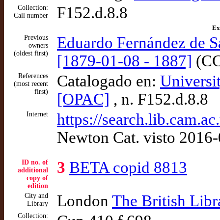
Collection:
F152.d.8.8
Call number
Ex
Previous
Eduardo Fernández de 
owners
(oldest first)
[1879-01-08 - 1887]
(CC
References
Catalogado en:
Universi
(most recent
first)
[OPAC]
, n. F152.d.8.8
Internet
https://search.lib.cam.
Newton Cat. visto 2016
ID no. of
3
BETA copid 8813
additional
copy of
edition
City and
London
The British Libr
Library
Collection: