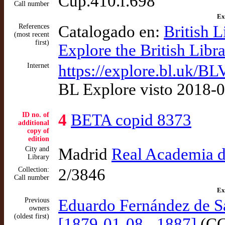
Cup.410.f.698
Call number
Ex
References
Catalogado en:
British 
(most recent
first)
Explore the British Lib
Internet
https://explore.bl.u
BL Explore visto 2018-
ID no. of
4
BETA copid 8373
additional
copy of
edition
City and
Madrid
Real Academia de
Library
Collection:
2/3846
Call number
Ex
Previous
Eduardo Fernández de 
owners
(oldest first)
[1879-01-08 - 1887]
(CC