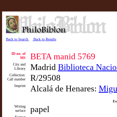
Back to Search
Back to Results
ID no. of
BETA manid 5769
MS
City and
Madrid
Biblioteca Naci
Library
Collection:
R/29508
Call number
Imprint
Alcalá de Henares:
Migu
Ex
Writing
papel
surface