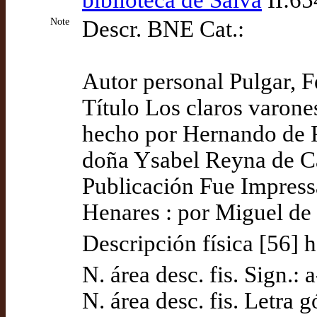
biblioteca de Salvá
II:65
Note
Descr. BNE Cat.:
Autor personal Pulgar, F
Título Los claros varone
hecho por Hernando de P
doña Ysabel Reyna de Ca
Publicación Fue Impressa
Henares : por Miguel de
Descripción física [56] h
N. área desc. fis. Sign.: 
N. área desc. fis. Letra g