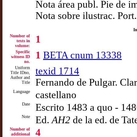
Nota área publ. Pie de 
Nota sobre ilustrac. Port.
I
Number of
1
texts in
volume:
Specific
1
BETA cnum 13338
witness ID
no.
Uniform
texid 1714
Title IDno,
Author and
Fernando de Pulgar. Clar
Title
Language
castellano
Date
Escrito 1483 a quo - 14
Note
Ed.
AH2
de la ed. de Ta
Number of
4
additional