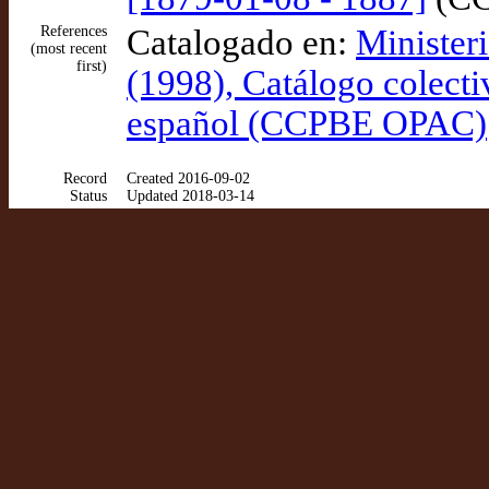
References
Catalogado en:
Minister
(most recent
first)
(1998), Catálogo colecti
español (CCPBE OPAC)
Record
Created 2016-09-02
Status
Updated 2018-03-14