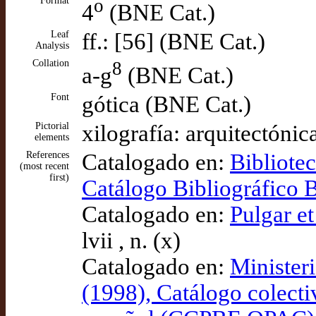
Format
o
4
(BNE Cat.)
Leaf
ff.: [56] (BNE Cat.)
Analysis
Collation
8
a-g
(BNE Cat.)
Font
gótica (BNE Cat.)
Pictorial
xilografía: arquitectóni
elements
References
Catalogado en:
Bibliote
(most recent
first)
Catálogo Bibliográfico
Catalogado en:
Pulgar et
lvii , n. (x)
Catalogado en:
Minister
(1998), Catálogo colecti