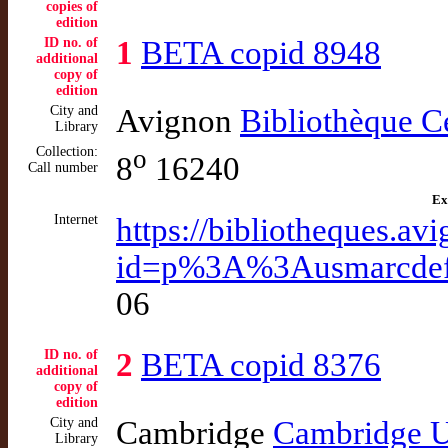
copies of
edition
ID no. of
1
BETA copid 8948
additional
copy of
edition
City and
Avignon
Bibliothèque C
Library
Collection:
o
8
16240
Call number
Ex
Internet
https://bibliotheques.avi
id=p%3A%3Ausmarcde
06
ID no. of
2
BETA copid 8376
additional
copy of
edition
City and
Cambridge
Cambridge Un
Library