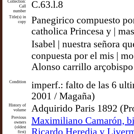
Collection:
C.63.l.8
Call
number
Title(s) in
Panegirico compuesto por 
copy
catholica Princesa y | ma
Isabel | nuestra señora que
conpuesta por el mis | mo
Alonso carrillo arçobispo
Condition
imperf.: falto de las 6 ul
2001 / Magaña)
History of
Adquirido Paris 1892 (Pr
volume
Previous
Maximiliano Camarón, bi
owners
(oldest
Ricardo Heredia y Liverm
first)