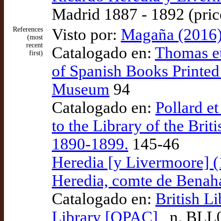
Madrid 1887 - 1892 (pric
References
Visto por:
Magaña (2016),
(most
recent
Catalogado en:
Thomas et
first)
of Spanish Books Printed
Museum
94
Catalogado en:
Pollard e
to the Library of the Br
1890-1899.
145-46
Heredia [y Livermoore] (
Heredia, comte de Benah
Catalogado en:
British L
Library [OPAC]
, n. BL