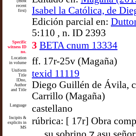
(most
recent
Isabel la Católica, de Di
first)
Edición parcial en:
Dutto
5:110 , n. ID 2393
Specific
3
BETA cnum 13334
witness ID
no.
Location
ff. 17r-25v (Magaña)
in volume
Uniform
texid 11119
Title
IDno,
Diego Guillén de Ávila, 
Author
and Title
Carrillo (Magaña)
Language
castellano
Incipits &
rúbrica: [ 17r] Obra comp
explicits in
MS
… su sobrino ⁊ asu señori