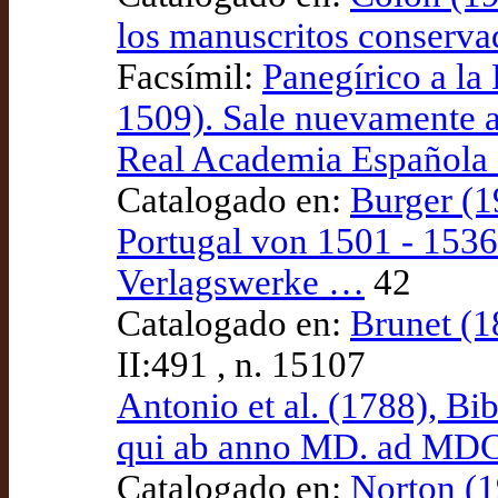
los manuscritos conserva
Facsímil:
Panegírico a la
1509). Sale nuevamente a 
Real Academia Española 
Catalogado en:
Burger (1
Portugal von 1501 - 1536
Verlagswerke …
42
Catalogado en:
Brunet (18
II:491 , n. 15107
Antonio et al. (1788), B
qui ab anno MD. ad MDC
Catalogado en:
Norton (1