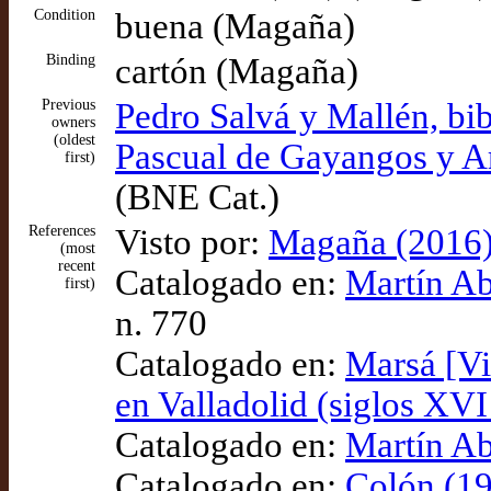
Condition
buena (Magaña)
Binding
cartón (Magaña)
Previous
Pedro Salvá y Mallén, bib
owners
(oldest
Pascual de Gayangos y Ar
first)
(BNE Cat.)
References
Visto por:
Magaña (2016),
(most
recent
Catalogado en:
Martín Ab
first)
n. 770
Catalogado en:
Marsá [Vi
en Valladolid (siglos XV
Catalogado en:
Martín Ab
Catalogado en:
Colón (19