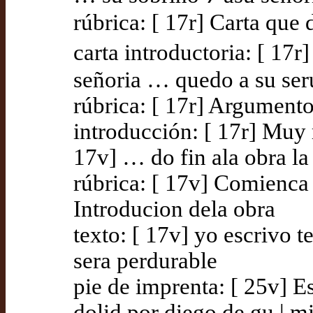
rúbrica: [ 17r] Carta que
carta introductoria: [ 1
señoria … quedo a su ser
rúbrica: [ 17r] Argumento
introducción: [ 17r] Muy
17v] … do fin ala obra la
rúbrica: [ 17v] Comienca 
Introducion dela obra
texto: [ 17v] yo escrivo
sera perdurable
pie de imprenta: [ 25v] Es
dolid por diego de gu | mi