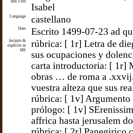
and Title
Isabel
Language
castellano
Date
Escrito 1499-07-23 ad q
Incipits &
rúbrica: [ 1r] Letra de d
explicits in
MS
sus ocupaciones y dolenc
carta introductoria: [ 1r
obras … de roma a .xxvij.
vuestra alteza que sus re
rúbrica: [ 1v] Argumento 
prólogo: [ 1v] SErenissim
affrica hasta jerusalem do
rúbrica: [ 2r] Panegirico