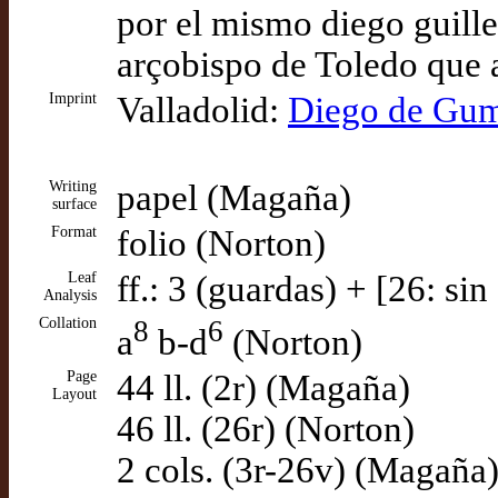
por el mismo diego guille
arçobispo de Toledo que a
Imprint
Valladolid:
Diego de Gum
Writing
papel (Magaña)
surface
Format
folio (Norton)
Leaf
ff.: 3 (guardas) + [26: si
Analysis
Collation
8
6
a
b-d
(Norton)
Page
44 ll. (2r) (Magaña)
Layout
46 ll. (26r) (Norton)
2 cols. (3r-26v) (Magaña