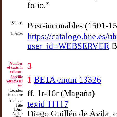
folio.”
Subject
Post-incunables (1501-1
Internet
https://catalogo.bne.es/
user_id=WEBSERVER
B
Number
3
of texts in
volume:
Specific
1
BETA cnum 13326
witness ID
no.
Location
ff. 1r-16r (Magaña)
in volume
Uniform
texid 11117
Title
IDno,
Diego Guillén de Ávila, 
Author