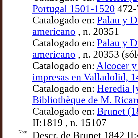
Portugal 1501-1520
472-7
Catalogado en:
Palau y D
americano
, n. 20351
Catalogado en:
Palau y D
americano
, n. 20353 (sól
Catalogado en:
Alcocer y
impresas en Valladolid, 
Catalogado en:
Heredia [
Bibliothèque de M. Rica
Catalogado en:
Brunet (18
II:1819 , n. 15107
Note
Descr. de Brunet 1842 II