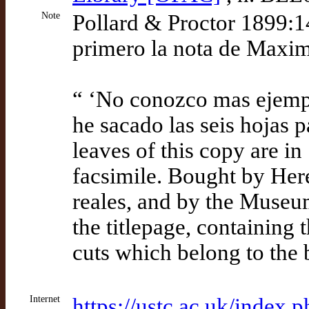
Note
Pollard & Proctor 1899:14
primero la nota de Maxi
“ ‘No conozco mas ejempl
he sacado las seis hojas 
leaves of this copy are in
facsimile. Bought by Her
reales, and by the Museum
the titlepage, containing 
cuts which belong to the 
Internet
https://ustc.ac.uk/index.