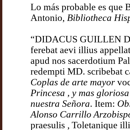
Lo más probable es que B
Antonio,
Bibliotheca Hi
“DIDACUS GUILLEN DE A
ferebat aevi illius appel
apud nos sacerdotium Pal
redempti MD. scribebat c
Coplas de arte mayor
vo
Princesa , y mas glorios
nuestra Señora
. Item:
Obr
Alonso Carrillo Arzobisp
praesulis , Toletanique il