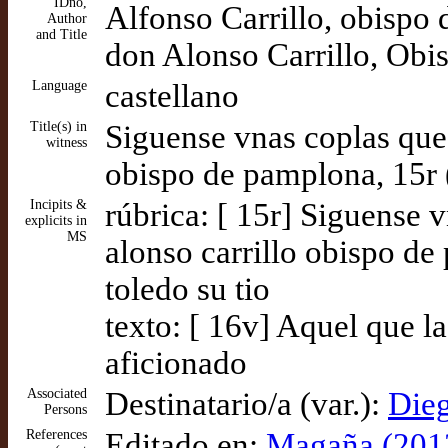
IDno,
Alfonso Carrillo, obispo
Author
and Title
don Alonso Carrillo, Obi
Language
castellano
Title(s) in
Siguense vnas coplas que
witness
obispo de pamplona, 15r
Incipits &
rúbrica: [ 15r] Siguense 
explicits in
MS
alonso carrillo obispo d
toledo su tio
texto: [ 16v] Aquel que l
aficionado
Associated
Destinatario/a (var.):
Dieg
Persons
References
Editado en:
Magaña (2013