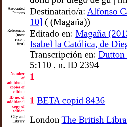
Associated
Destinatario/a:
Alfonso C
Persons
10]
( (Magaña))
References
Editado en:
Magaña (2013
(most
recent
Isabel la Católica, de Di
first)
Transcripción en:
Dutton 
5:110 , n. ID 2394
Number
1
of
additional
copies of
edition
ID no. of
1
BETA copid 8436
additional
copy of
edition
City and
London
The British Libra
Library