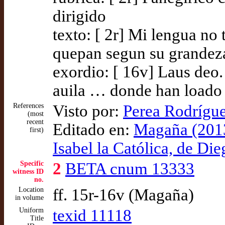
dirigido
texto: [ 2r] Mi lengua no
quepan segun su grandez
exordio: [ 16v] Laus deo.
auila … donde han loado
References
Visto por:
Perea Rodrígue
(most
recent
Editado en:
Magaña (2013
first)
Isabel la Católica, de Di
Specific
2
BETA cnum 13333
witness ID
no.
Location
ff. 15r-16v (Magaña)
in volume
Uniform
texid 11118
Title