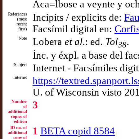
Aca=lbose a veynte y ocho
References
Incipits / explicits de:
Fau
(most
recent
Facsímil digital en:
Corfi
first)
Note
Lobera
et al
.: ed.
Tol
.
38
Ínc. y éxpl. a base del fa
Subject
Internet - Facsímiles digi
Internet
https://textred.spanpor
U. of Wisconsin visto 20
Number
3
of
additional
copies of
edition
ID no. of
1
BETA copid 8584
additional
copy of