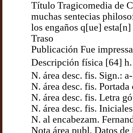
Título Tragicomedia de Ca
muchas sentecias philoso
los engaños q[ue] esta[n] 
Traso
Publicación Fue impressa
Descripción física [64] h. :
N. área desc. fis. Sign.: a
N. área desc. fis. Portad
N. área desc. fis. Letra gó
N. área desc. fis. Iniciale
N. al encabezam. Fernando
Nota área publ. Datos de