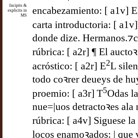
Incipits &
encabezamiento: [ a1v] E
explicits in
MS
carta introductoria: [ a1v]
donde dize. Hermanos.⁊c
rúbrica: [ a2r] ¶ El auct
2
acróstico: [ a2r] E
L sile
todo coꝛrer deueys de huy
5
proemio: [ a3r] T
Odas la
nue=|uos detractoꝛes ala 
rúbrica: [ a4v] Siguese l
locos enamoꝛados: | que v