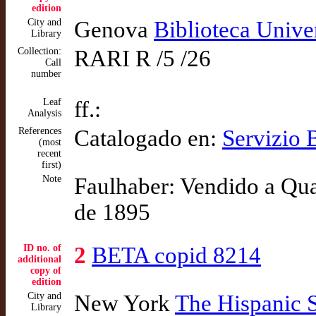
edition
City and
Genova
Biblioteca Unive
Library
Collection:
RARI R /5 /26
Call
number
Leaf
ff.:
Analysis
References
Catalogado en:
Servizio 
(most
recent
first)
Note
Faulhaber: Vendido a Quar
de 1895
ID no. of
2
BETA copid 8214
additional
copy of
edition
City and
New York
The Hispanic 
Library