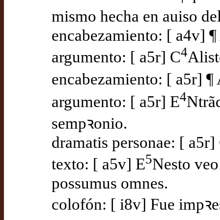
mismo hecha en auiso delo
encabezamiento: [ a4v] 
4
argumento: [ a5r] C
Alis
encabezamiento: [ a5r] ¶
4
argumento: [ a5r] E
Ntrã
sempꝛonio.
dramatis personae: [ a5r]
5
texto: [ a5v] E
Nesto veo
possumus omnes.
colofón: [ i8v] Fue impꝛe