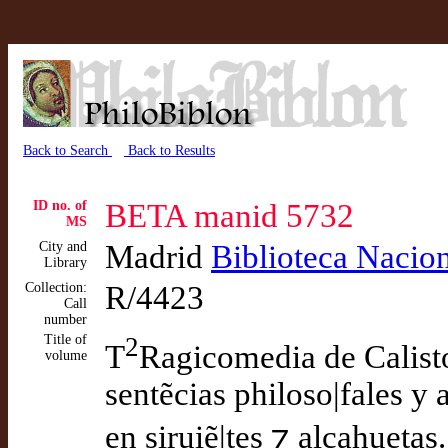
Back to Search
Back to Results
ID no. of
BETA manid 5732
MS
City and
Madrid
Biblioteca Nacio
Library
Collection:
R/4423
Call
number
Title of
2
T
Ragicomedia de Calisto
volume
sentẽcias philoso|fales y
en siruiẽ|tes ⁊ alcahuetas