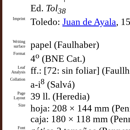
Ed.
Tol
38
Imprint
Toledo:
Juan de Ayala
, 1
Writing
papel (Faulhaber)
surface
Format
o
4
(BNE Cat.)
Leaf
ff.: [72: sin foliar] (Faull
Analysis
Collation
8
a-i
(Salvá)
Page
39 ll. (Heredia)
Layout
Size
hoja: 208 × 144 mm (Pen
caja: 180 × 118 mm (Pen
Font