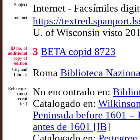
Subject
Internet - Facsímiles digi
Internet
https://textred.spanpor
U. of Wisconsin visto 20
ID no. of
3
BETA copid 8723
additional
copy of
edition
City and
Roma
Biblioteca Nazion
Library
References
No encontrado en:
Biblio
(most
recent
Catalogado en:
Wilkinson
first)
Peninsula before 1601 = L
antes de 1601 [IB]
Catalogado en:
Pettegree