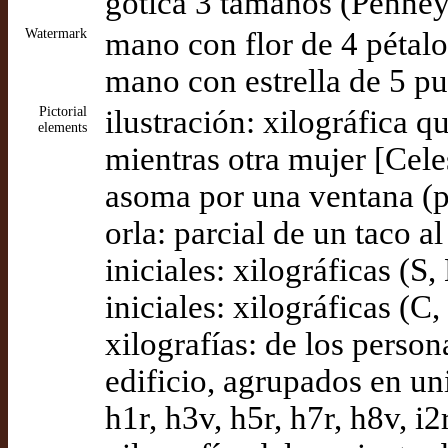
gótica 3 tamaños (Penne
Watermark
mano con flor de 4 pétal
mano con estrella de 5 pu
Pictorial
ilustración: xilográfica 
elements
mientras otra mujer [Cele
asoma por una ventana (p
orla: parcial de un taco a
iniciales: xilográficas (S
iniciales: xilográficas (C
xilografías: de los perso
edificio, agrupados en unid
h1r, h3v, h5r, h7r, h8v, i2