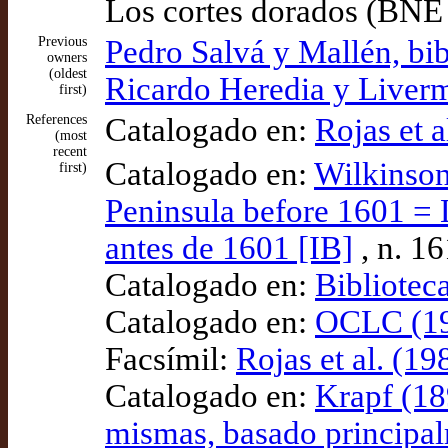
Los cortes dorados (BNE 
Previous
Pedro Salvá y Mallén, bib
owners
(oldest
Ricardo Heredia y Liverm
first)
References
Catalogado en:
Rojas et 
(most
recent
Catalogado en:
Wilkinson
first)
Peninsula before 1601 = L
antes de 1601 [IB]
, n. 1
Catalogado en:
Bibliotec
Catalogado en:
OCLC (19
Facsímil:
Rojas et al. (19
Catalogado en:
Krapf (18
mismas, basado principalm