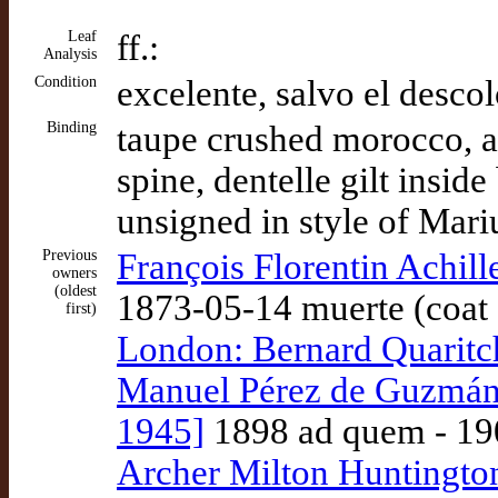
Leaf
ff.:
Analysis
Condition
excelente, salvo el desco
Binding
taupe crushed morocco, ara
spine, dentelle gilt insid
unsigned in style of Mar
Previous
François Florentin Achi
owners
(oldest
1873-05-14 muerte (coat o
first)
London: Bernard Quaritc
Manuel Pérez de Guzmán y
1945]
1898 ad quem - 19
Archer Milton Huntingto