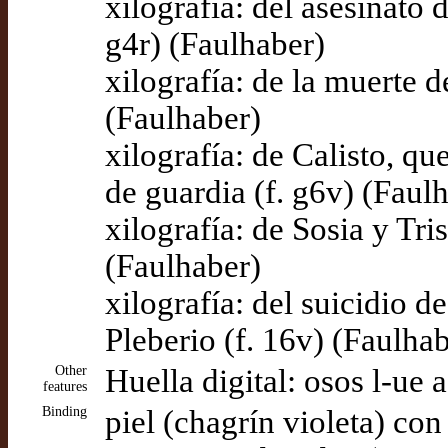
xilografía: del asesinato
g4r) (Faulhaber)
xilografía: de la muerte d
(Faulhaber)
xilografía: de Calisto, qu
de guardia (f. g6v) (Faul
xilografía: de Sosia y Tri
(Faulhaber)
xilografía: del suicidio 
Pleberio (f. 16v) (Faulha
Other
Huella digital: osos l-ue
features
Binding
piel (chagrín violeta) co