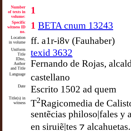
Number
1
of texts in
volume:
Specific
1
BETA cnum 13243
witness ID
no.
Location
ff. a1r-i8v (Fauhaber)
in volume
Uniform
texid 3632
Title
IDno,
Fernando de Rojas, alcald
Author
and Title
Language
castellano
Date
Escrito 1502 ad quem
Title(s) in
2
T
Ragicomedia de Calisto
witness
sentẽcias philoso|fales y
en siruiẽ|tes ⁊ alcahuetas