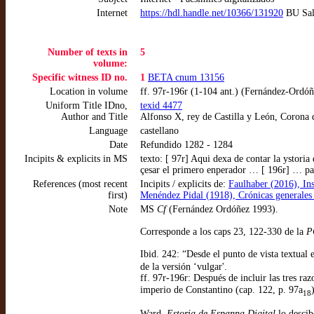
Internet
https://hdl.handle.net/10366/131920
BU Sal
Number of texts in
5
volume:
Specific witness ID no.
1
BETA cnum 13156
Location in volume
ff. 97r-196r (1-104 ant.) (Fernández-Ordó
Uniform Title IDno,
texid 4477
Author and Title
Alfonso X, rey de Castilla y León, Corona 
Language
castellano
Date
Refundido 1282 - 1284
Incipits & explicits in MS
texto: [ 97r] Aqui dexa de contar la ystoria
çesar el primero enperador … [ 196r] … par
References (most recent
Incipits / explicits de:
Faulhaber (2016), In
first)
Menéndez Pidal (1918), Crónicas generales
Note
MS
Cf
(Fernández Ordóñez 1993).
Corresponde a los caps 23, 122-330 de la
P
Ibid. 242: “Desde el punto de vista textual
de la versión ‘vulgar'.
ff. 97r-196r: Después de incluir las tres r
imperio de Constantino (cap. 122, p. 97a
18
Ward,
Estoria de Espanna Digital
lo descib