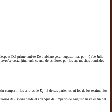
 despues Del primeramẽ|te De otabiano çesar augusto mas por | q̃ fue Julio
mp
erador
costan|tino enla cuenta delos dioses por los sus muchos bondades
 sin compartir los errores de
E
, ni de sus parientes, ni los de los testimonios
1
Estoria de España
desde el arranque del imperio de Augusto hasta el fin del