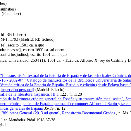
ber)
Faulhaber)
) (Faulhaber)
id: RB fichero)
-M-1, 1793 (Madrid: RB fichero)
fe], escrito 1501 ca. a quo
dre nuestro], escrito 1600 ca. ad quem
ntra los judíos], escrito 1501 ca. a quo
a: Universidad, 2684 (1). 1501 ca. - 1525 ca. Alfonso X, rey de Castilla y Le
La transmisión textual de la Estoria de España y de las principales Crónicas de
9-18 - 2002-07), Catálogo de manuscritos de la Biblioteca Universitaria de Sal
ersión crítica de la Estoria de España. Estudio y edición (desde Pelayo hasta 
inspección personal)
(Madrid: Palacio)
fía de la literatura hispánica. III.1
122 , n. 1128
ión de la Primera crónica general de España y su transmisión manuscrita”, Sc
imera crónica general de España que mandó componer Alfonso el Sabio y se co
nicas generales de España
35-39 , n. 12
 Biblioteca General (2013 ad quem), Repositorio Documental Gredos
, n. Ms.
.) en Menéndez Pidal 1918:37-38.
ital