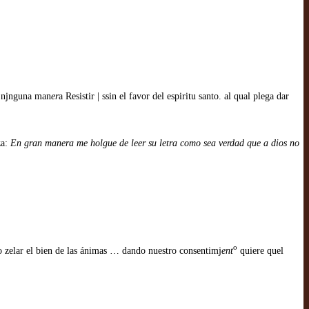
 njnguna man
er
a Resistir | ssin el favor del espiritu santo. al qual plega dar
za:
En gran manera me holgue de leer su letra como sea verdad que a dios no
o
mo zelar el bien de las ánimas … dando nuestro consentimj
ent
quiere quel