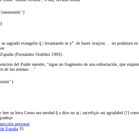
Transmisión’’)
o]
o
e su sagrado evangelio q̃ | levantando se x
. de hazer oraçion … no podemos en
men
e España
(Fernández Ordóñez 1993) .
osición del
Padre nuestro
, “sigue un fragmento de una exhortación, que empie
ien de las animas
…”
isión’’)
leer su letra Como sea uerdad q̃ a dios no aj | sacrefiçio asi agradabel [!] co
agradeçe
spección personal
 de España
35