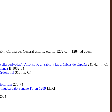
ón, Corona de, General estoria, escrito 1272 ca. - 1284 ad quem.
 ella derivadas”, Alfonso X el Sabio y las crónicas de España
241-42 , n. Cf
amanca
II:1082-84
Ordoño II)
318 , n. Cf
riptorium
273-74
ntinuaba bajo Sancho IV en 1289
I:LXI
 2684