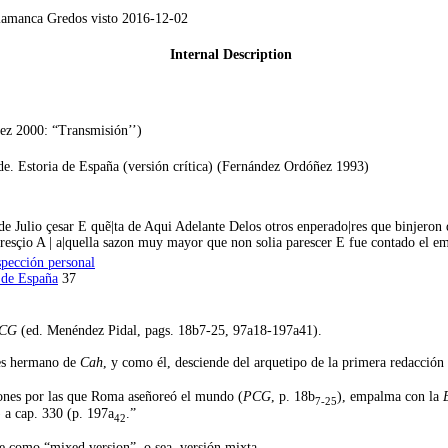
amanca Gredos visto 2016-12-02
Internal Description
ñez 2000: “Transmisión’’)
de. Estoria de España (versión crítica) (Fernández Ordóñez 1993)
 de Julio çesar E quẽ|ta de Aqui Adelante Delos otros enperado|res que binjeron
esçio A | a|quella sazon muy mayor que non solia parescer E fue contado el e
spección personal
 de España
37
CG
(ed. Menéndez Pidal, pags. 18b7-25, 97a18-197a41).
 es hermano de
Cah
, y como él, desciende del arquetipo de la primera redacción
azones por las que Roma aseñoreó el mundo (
PCG
, p. 18b
), empalma con la
7-25
) a cap. 330 (p. 197a
.”
42
e como “mixed version”, o sea, versión mixta