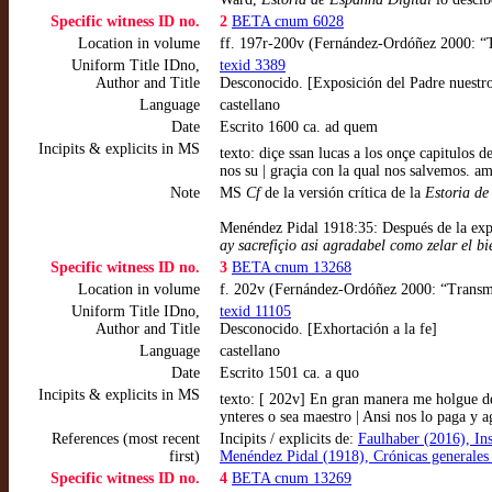
Specific witness ID no.
2
BETA cnum 6028
Location in volume
ff. 197r-200v (Fernández-Ordóñez 2000: “
Uniform Title IDno,
texid 3389
Author and Title
Desconocido. [Exposición del Padre nuestr
Language
castellano
Date
Escrito 1600 ca. ad quem
Incipits & explicits in MS
texto: diçe ssan lucas a los onçe capitulos d
nos su | graçia con la qual nos salvemos. a
Note
MS
Cf
de la versión crítica de la
Estoria d
Menéndez Pidal 1918:35: Después de la exp
ay sacrefiçio asi agradabel como zelar el b
Specific witness ID no.
3
BETA cnum 13268
Location in volume
f. 202v (Fernández-Ordóñez 2000: “Transm
Uniform Title IDno,
texid 11105
Author and Title
Desconocido. [Exhortación a la fe]
Language
castellano
Date
Escrito 1501 ca. a quo
Incipits & explicits in MS
texto: [ 202v] En gran manera me holgue de 
ynteres o sea maestro | Ansi nos lo paga y 
References (most recent
Incipits / explicits de:
Faulhaber (2016), In
first)
Menéndez Pidal (1918), Crónicas generales
Specific witness ID no.
4
BETA cnum 13269