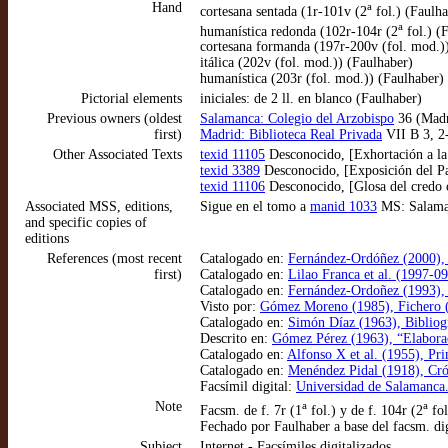
Hand
a
cortesana sentada (1r-101v (2
fol.) (Faulha
a
humanística redonda (102r-104r (2
fol.) (
cortesana formanda (197r-200v (fol. mod.)
itálica (202v (fol. mod.)) (Faulhaber)
humanística (203r (fol. mod.)) (Faulhaber)
Pictorial elements
iniciales: de 2 ll. en blanco (Faulhaber)
Previous owners (oldest
Salamanca: Colegio del Arzobispo
36 (Madr
first)
Madrid: Biblioteca Real Privada
VII B 3, 2
Other Associated Texts
texid 11105
Desconocido, [Exhortación a la 
texid 3389
Desconocido, [Exposición del Pa
texid 11106
Desconocido, [Glosa del credo co
Associated MSS, editions,
Sigue en el tomo a
manid 1033
MS: Salamanc
and specific copies of
editions
References (most recent
Catalogado en:
Fernández-Ordóñez (2000), “
first)
Catalogado en:
Lilao Franca et al. (1997-0
Catalogado en:
Fernández-Ordoñez (1993), V
Visto por:
Gómez Moreno (1985), Fichero (
Catalogado en:
Simón Díaz (1963), Bibliogra
Descrito en:
Gómez Pérez (1963), “Elaborac
Catalogado en:
Alfonso X et al. (1955), Pr
Catalogado en:
Menéndez Pidal (1918), Cró
Facsímil digital:
Universidad de Salamanca.
Note
a
a
Facsm. de f. 7r (1
fol.) y de f. 104r (2
fol
Fechado por Faulhaber a base del facsm. dig
Subject
Internet - Facsímiles digitalizados