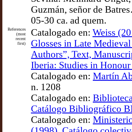
Guzmán, señor de Batres…
05-30 ca. ad quem.
References
Catalogado en:
Weiss (20
(most
recent
Glosses in Late Medieval C
first)
Authors”, Text, Manuscri
Iberia: Studies in Honou
Catalogado en:
Martín Ab
n. 1208
Catalogado en:
Bibliotec
Catálogo Bibliográfico
Catalogado en:
Ministeri
(1998), Catálogo colectiv