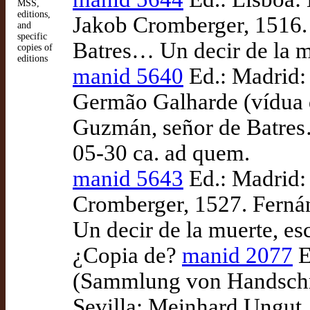
MSS,
editions,
Jakob Cromberger, 1516.
and
specific
Batres… Un decir de la m
copies of
editions
manid 5640
Ed.: Madrid:
Germão Galharde (vídua 
Guzmán, señor de Batres…
05-30 ca. ad quem.
manid 5643
Ed.: Madrid:
Cromberger, 1527. Ferná
Un decir de la muerte, es
¿Copia de?
manid 2077
E
(Sammlung von Handschri
Sevilla: Meinhard Ungut, 