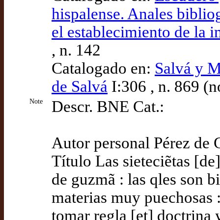
hispalense. Anales biblio
el establecimiento de la i
, n. 142
Catalogado en:
Salvá y M
de Salvá
I:306 , n. 869 (n
Note
Descr. BNE Cat.:
Autor personal Pérez de
Título Las sieteciẽtas [de
de guzmã : las qles son biẽ
materias muy puechosas :
tomar regla [et] doctrina 