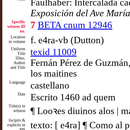
Faulhaber: Intercalada cad
Exposición del Ave Marí
Specific
7
BETA cnum 12946
witness ID
no.
Location
f. e4ra-vb (Dutton)
in volume
Uniform
texid 11009
Title
IDno,
Fernán Pérez de Guzmán, 
Author
and Title
los maitines
Language
castellano
Date
Escrito 1460 ad quem
Title(s) in
¶ Looꝛes diuinos alos | m
witness
Incipits &
texto: [ e4ra] ¶ Como al p
explicits in
MS