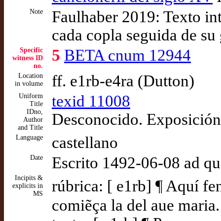
Note
Faulhaber 2019: Texto int
cada copla seguida de su 
Specific
5
BETA cnum 12944
witness ID
no.
Location
ff. e1rb-e4ra (Dutton)
in volume
Uniform
texid 11008
Title
IDno,
Desconocido. Exposición
Author
and Title
Language
castellano
Date
Escrito 1492-06-08 ad q
Incipits &
rúbrica: [ e1rb] ¶ Aquí fen
explicits in
MS
comiẽça la del aue maria.