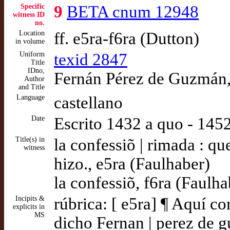
Specific
9
BETA cnum 12948
witness ID
no.
Location
ff. e5ra-f6ra (Dutton)
in volume
Uniform
texid 2847
Title
IDno,
Fernán Pérez de Guzmán, 
Author
and Title
Language
castellano
Date
Escrito 1432 a quo - 14
Title(s) in
la confessiõ | rimada : q
witness
hizo., e5ra (Faulhaber)
la confessiõ, f6ra (Faulha
Incipits &
rúbrica: [ e5ra] ¶ Aquí co
explicits in
MS
dicho Fernan | perez de 