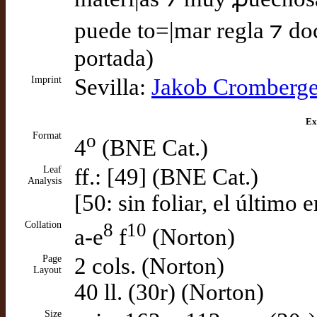
puede to=|mar regla ⁊ doct
portada)
Imprint
Sevilla:
Jakob Cromberge
Ex
Format
o
4
(BNE Cat.)
Leaf
ff.: [49] (BNE Cat.)
Analysis
[50: sin foliar, el último
Collation
8
10
a-e
f
(Norton)
Page
2 cols. (Norton)
Layout
40 ll. (30r) (Norton)
Size