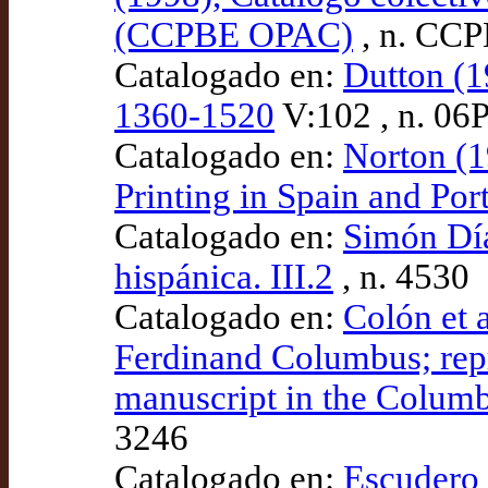
(CCPBE OPAC)
, n. CC
Catalogado en:
Dutton (1
1360-1520
V:102 , n. 06
Catalogado en:
Norton (1
Printing in Spain and Po
Catalogado en:
Simón Díaz
hispánica. III.2
, n. 4530
Catalogado en:
Colón et a
Ferdinand Columbus; repr
manuscript in the Columb
3246
Catalogado en:
Escudero 