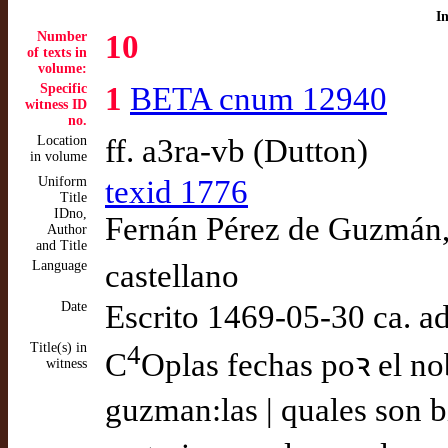
I
Number
10
of texts in
volume:
Specific
1
BETA cnum 12940
witness ID
no.
Location
ff. a3ra-vb (Dutton)
in volume
Uniform
texid 1776
Title
IDno,
Fernán Pérez de Guzmán, 
Author
and Title
Language
castellano
Date
Escrito 1469-05-30 ca. 
Title(s) in
4
C
Oplas fechas poꝛ el no
witness
guzman:las | quales son b