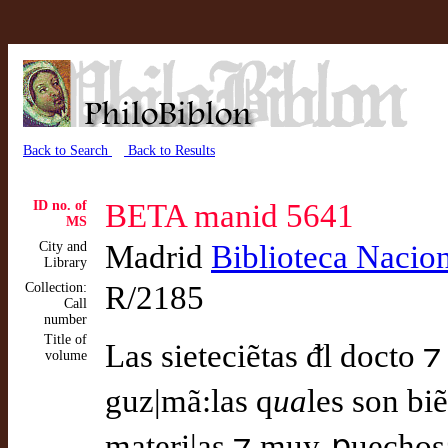
Back to Search
Back to Results
ID no. of
BETA manid 5641
MS
City and
Madrid
Biblioteca Nacio
Library
Collection:
R/2185
Call
number
Title of
Las sieteciẽtas ᵭl docto ⁊
volume
guz|mã:las q
ua
les son biẽ
materi|as ⁊ muy ꝓuechosa