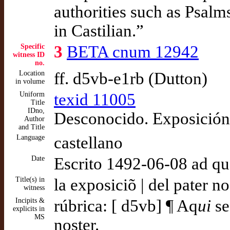
authorities such as Psalm
in Castilian.”
Specific
3
BETA cnum 12942
witness ID
no.
Location
ff. d5vb-e1rb (Dutton)
in volume
Uniform
texid 11005
Title
IDno,
Desconocido. Exposición 
Author
and Title
Language
castellano
Date
Escrito 1492-06-08 ad q
Title(s) in
la exposiciõ | del pater n
witness
Incipits &
rúbrica: [ d5vb] ¶ Aq
ui
se
explicits in
MS
noster.