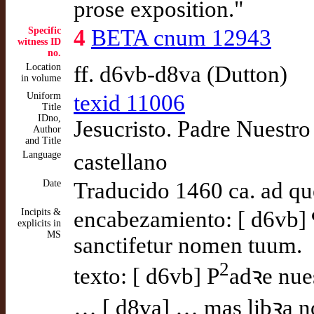
prose exposition."
Specific
4
BETA cnum 12943
witness ID
no.
Location
ff. d6vb-d8va (Dutton)
in volume
Uniform
texid 11006
Title
IDno,
Jesucristo. Padre Nuestro
Author
and Title
Language
castellano
Date
Traducido 1460 ca. ad q
Incipits &
encabezamiento: [ d6vb] ¶ 
explicits in
MS
sanctifetur nomen tuum.
2
texto: [ d6vb] P
adꝛe nues
… [ d8va] … mas libꝛa nos