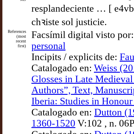
resplandeciente … [ e4vb
chꝛiste sol justicie.
References
Facsímil digital visto por
(most
recent
personal
first)
Incipits / explicits de:
Fau
Catalogado en:
Weiss (20
Glosses in Late Medieval C
Authors”, Text, Manuscri
Iberia: Studies in Honou
Catalogado en:
Dutton (1
1360-1520
V:102 , n. 06