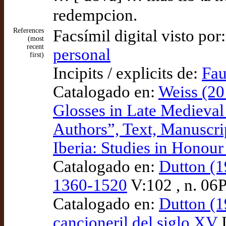
redempcion.
References
Facsímil digital visto por
(most
recent
personal
first)
Incipits / explicits de:
Fau
Catalogado en:
Weiss (20
Glosses in Late Medieval C
Authors”, Text, Manuscri
Iberia: Studies in Honou
Catalogado en:
Dutton (1
1360-1520
V:102 , n. 06
Catalogado en:
Dutton (1
cancioneril del siglo XV
I