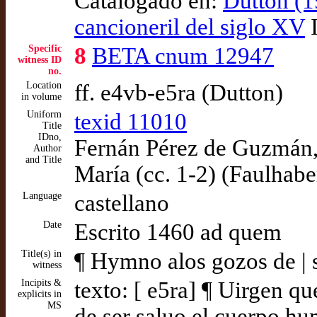
Catalogado en:
Dutton (1
cancioneril del siglo XV
I
Specific
8
BETA cnum 12947
witness ID
no.
Location
ff. e4vb-e5ra (Dutton)
in volume
Uniform
texid 11010
Title
IDno,
Fernán Pérez de Guzmán, 
Author
and Title
María (cc. 1-2) (Faulhabe
Language
castellano
Date
Escrito 1460 ad quem
Title(s) in
¶ Hymno alos gozos de | 
witness
Incipits &
texto: [ e5ra] ¶ Uirgen qu
explicits in
MS
de ser saluo el cuerpo hu