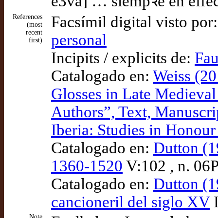
e3va] … siempꝛe en effect
References
Facsímil digital visto por
(most
recent
personal
first)
Incipits / explicits de:
Fau
Catalogado en:
Weiss (20
Glosses in Late Medieval C
Authors”, Text, Manuscri
Iberia: Studies in Honou
Catalogado en:
Dutton (1
1360-1520
V:102 , n. 06
Catalogado en:
Dutton (1
cancioneril del siglo XV
I
Note