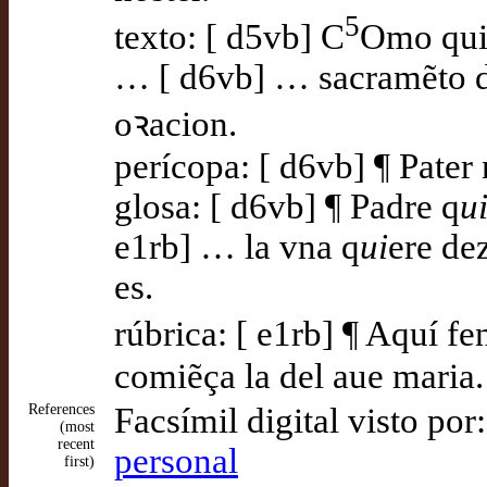
5
texto: [ d5vb] C
Omo quie
… [ d6vb] … sacramẽto del
oꝛacion.
perícopa: [ d6vb] ¶ Pater 
glosa: [ d6vb] ¶ Padre q
u
e1rb] … la vna q
ui
ere dez
es.
rúbrica: [ e1rb] ¶ Aquí fen
comiẽça la del aue maria.
References
Facsímil digital visto por
(most
recent
personal
first)