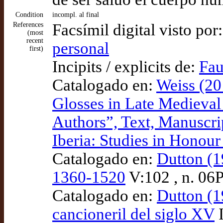
Condition
incompl. al final
References
Facsímil digital visto por
(most
recent
personal
first)
Incipits / explicits de:
Fau
Catalogado en:
Weiss (20
Glosses in Late Medieval C
Authors”, Text, Manuscri
Iberia: Studies in Honou
Catalogado en:
Dutton (1
1360-1520
V:102 , n. 06
Catalogado en:
Dutton (1
cancioneril del siglo XV
I