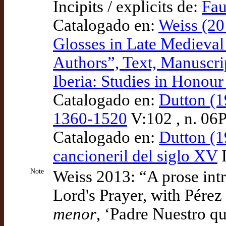
Incipits / explicits de:
Fau
Catalogado en:
Weiss (20
Glosses in Late Medieval C
Authors”, Text, Manuscri
Iberia: Studies in Honou
Catalogado en:
Dutton (1
1360-1520
V:102 , n. 06
Catalogado en:
Dutton (1
cancioneril del siglo XV
I
Note
Weiss 2013: “A prose intr
Lord's Prayer, with Pére
menor
, ‘Padre Nuestro q