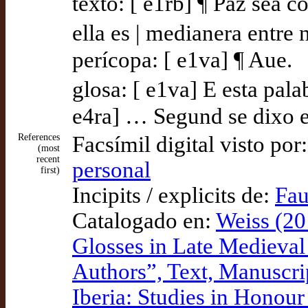
texto: [ e1rb] ¶ Paz sea c
ella es | medianera entre 
perícopa: [ e1va] ¶ Aue.
glosa: [ e1va] E esta pala
e4ra] … Segund se dixo en
References
Facsímil digital visto por
(most
recent
personal
first)
Incipits / explicits de:
Fau
Catalogado en:
Weiss (20
Glosses in Late Medieval C
Authors”, Text, Manuscri
Iberia: Studies in Honou