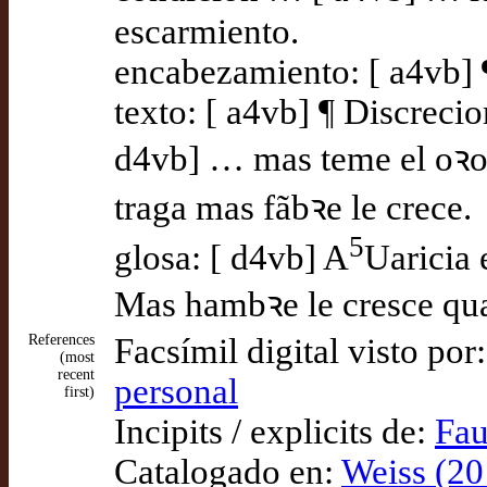
escarmiento.
encabezamiento: [ a4vb] 
texto: [ a4vb] ¶ Discrecio
d4vb] … mas teme el oꝛo 
traga mas fãbꝛe le crece.
5
glosa: [ d4vb] A
Uaricia 
Mas hambꝛe le cresce qua
References
Facsímil digital visto por
(most
recent
personal
first)
Incipits / explicits de:
Fau
Catalogado en:
Weiss (20