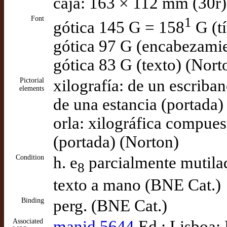
caja: 163 × 112 mm (30r)
Font
1
gótica 145 G = 158
G (t
gótica 97 G (encabezamie
gótica 83 G (texto) (Nort
Pictorial
xilografía: de un escriban
elements
de una estancia (portada
orla: xilográfica compues
(portada) (Norton)
Condition
h. e
parcialmente mutilad
8
texto a mano (BNE Cat.)
Binding
perg. (BNE Cat.)
Associated
manid 5644
Ed.: Lisboa: 