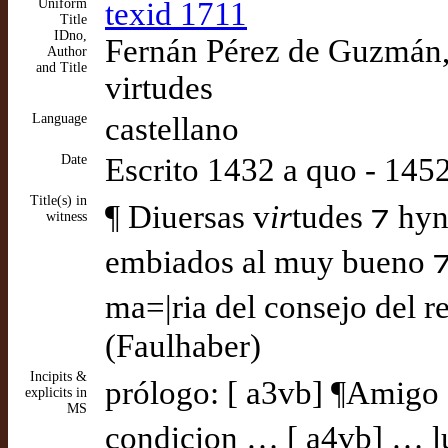
Uniform
texid 1711
Title
IDno,
Fernán Pérez de Guzmán, 
Author
and Title
virtudes
Language
castellano
Date
Escrito 1432 a quo - 14
Title(s) in
¶ Diuersas v
ir
tudes ⁊ hyn
witness
embiados al muy bueno ⁊ 
ma=|ria del consejo del r
(Faulhaber)
Incipits &
prólogo: [ a3vb] ¶Amigo s
explicits in
MS
condicion … [ a4vb] … lu