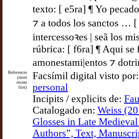
texto: [ e5ra] ¶ Yo pecado
⁊ a todos los sanctos … [
intercessoꝛes | seã los mi
rúbrica: [ f6ra] ¶ Aqui se
amonestami|entos ⁊ dotrin
References
Facsímil digital visto por
(most
recent
personal
first)
Incipits / explicits de:
Fau
Catalogado en:
Weiss (20
Glosses in Late Medieval C
Authors”, Text, Manuscri