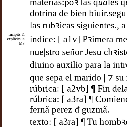
materias:poꝛ las q
ua
les q
dotrina de bien biuir.seg
las rubꝛicas siguientes., 
Incipits &
índice: [ a1v] Pꝛimera m
explicits in
MS
nue|stro señor Jesu chꝛis
diuino auxilio para la in
que sepa el marido | ⁊ su
rúbrica: [ a2vb] ¶ Fin dela
rúbrica: [ a3ra] ¶ Comienç
fernã perez ᵭ guzmã.
texto: [ a3ra] ¶ Tu hombꝛe