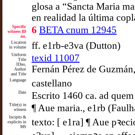
glosa a “Sancta Maria mat
en realidad la última cop
Specific
6
BETA cnum 12945
witness ID
no.
Location
ff. e1rb-e3va (Dutton)
in volume
Uniform
texid 11007
Title
IDno,
Fernán Pérez de Guzmán, 
Author
and Title
Language
castellano
Date
Escrito 1460 ca. ad quem
Title(s) in
¶ Aue maria., e1rb (Faulh
witness
Incipits &
texto: [ e1ra] ¶ Aue pꝛeci
explicits in
MS