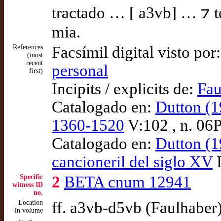
tractado … [ a3vb] … ⁊ te 
mia.
References
Facsímil digital visto por
(most
recent
personal
first)
Incipits / explicits de:
Fau
Catalogado en:
Dutton (1
1360-1520
V:102 , n. 06
Catalogado en:
Dutton (1
cancioneril del siglo XV
I
Specific
2
BETA cnum 12941
witness ID
no.
Location
ff. a3vb-d5vb (Faulhaber
in volume