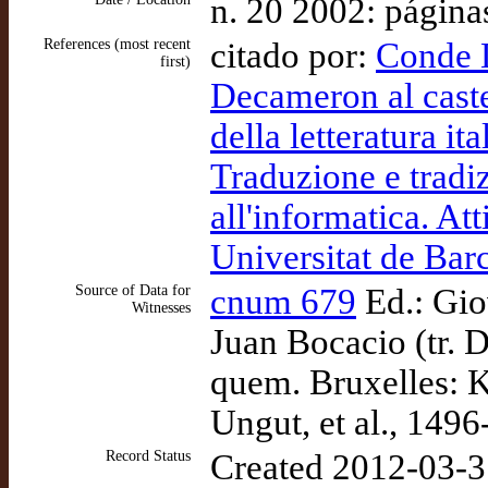
n. 20 2002: página
References (most recent
citado por:
Conde L
first)
Decameron al caste
della letteratura i
Traduzione e tradiz
all'informatica. A
Universitat de Bar
Source of Data for
cnum 679
Ed.: Gio
Witnesses
Juan Bocacio (tr. 
quem. Bruxelles: K
Ungut, et al., 1496
Record Status
Created 2012-03-3