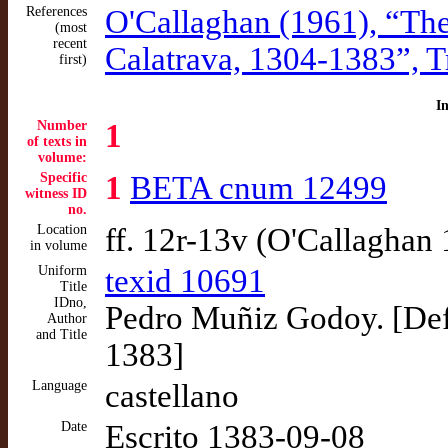
References
O'Callaghan (1961), “The 
(most
recent
Calatrava, 1304-1383”, T
first)
I
Number
1
of texts in
volume:
Specific
1
BETA cnum 12499
witness ID
no.
Location
ff. 12r-13v (O'Callaghan
in volume
Uniform
texid 10691
Title
IDno,
Pedro Muñiz Godoy. [Defi
Author
and Title
1383]
Language
castellano
Date
Escrito 1383-09-08