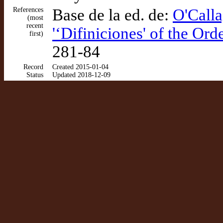
References
Base de la ed. de:
O'Calla
(most
recent
'‘Difiniciones' of the Ord
first)
281-84
Record
Created 2015-01-04
Status
Updated 2018-12-09