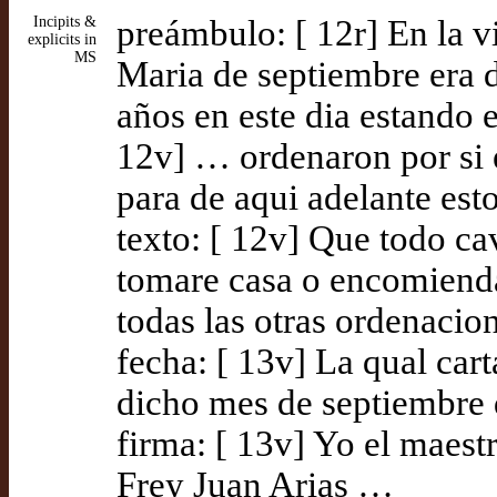
Incipits &
preámbulo: [ 12r] En la v
explicits in
MS
Maria de septiembre era d
años en este dia estando 
12v] … ordenaron por si e
para de aqui adelante est
texto: [ 12v] Que todo ca
tomare casa o encomiend
todas las otras ordenacio
fecha: [ 13v] La qual cart
dicho mes de septiembre 
firma: [ 13v] Yo el maes
Frey Juan Arias …