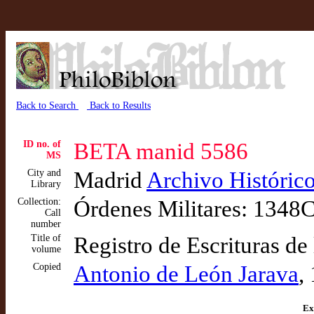
Back to Search
Back to Results
ID no. of
BETA manid 5586
MS
City and
Madrid
Archivo Históric
Library
Collection:
Órdenes Militares: 1348
Call
number
Title of
Registro de Escrituras de
volume
Copied
Antonio de León Jarava
,
Ex