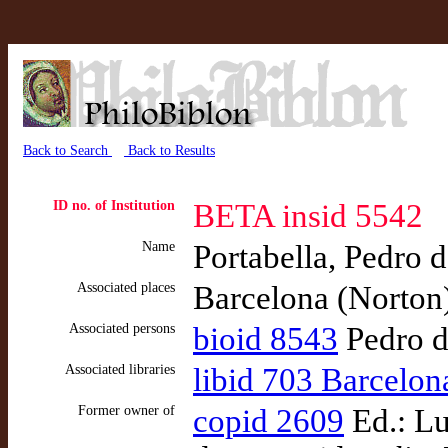
Back to Search
Back to Results
ID no. of Institution
BETA insid 5542
Name
Portabella, Pedro 
Associated places
Barcelona (Norton
Associated persons
bioid 8543
Pedro de
Associated libraries
libid 703 Barcelona
Former owner of
copid 2609
Ed.: Lu