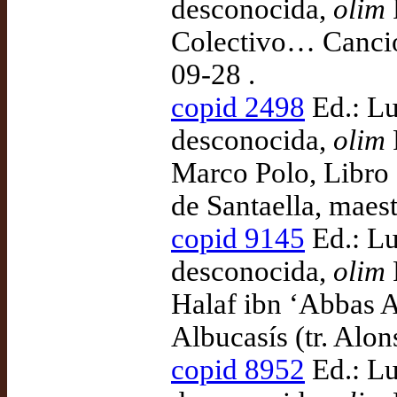
desconocida,
olim
Colectivo… Cancio
09-28 .
copid 2498
Ed.: Lu
desconocida,
olim
Marco Polo, Libro 
de Santaella, maes
copid 9145
Ed.: Lu
desconocida,
olim
Halaf ibn ‘Abbas A
Albucasís (tr. Alo
copid 8952
Ed.: Lu