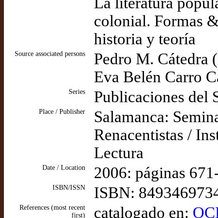
La literatura popu
colonial. Formas &
historia y teoría
Source associated persons
Pedro M. Cátedra (
Eva Belén Carro Car
Series
Publicaciones del
Place / Publisher
Salamanca: Semina
Renacentistas / Ins
Lectura
Date / Location
2006: páginas 671
ISBN/ISSN
ISBN: 849346973
References (most recent
catalogado en:
OCL
first)