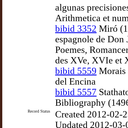
algunas precisiones
Arithmetica et num
bibid 3352
Miró (1
espagnole de Don 
Poemes, Romancero
des XVe, XVIe et XV
bibid 5559
Morais e
del Encina
bibid 5557
Stathato
Bibliography (149
Record Status
Created 2012-02-2
Updated 2012-03-