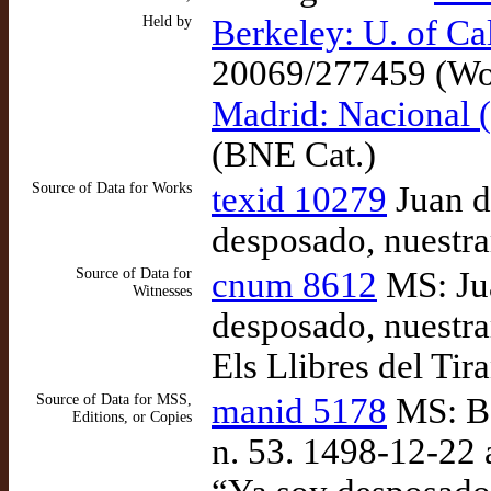
Held by
Berkeley: U. of Ca
20069/277459 (Wo
Madrid: Nacional
(BNE Cat.)
Source of Data for Works
texid 10279
Juan d
desposado, nuestra
Source of Data for
cnum 8612
MS: Jua
Witnesses
desposado, nuestra
Els Llibres del Tir
Source of Data for MSS,
manid 5178
MS: Bar
Editions, or Copies
n. 53. 1498-12-22 