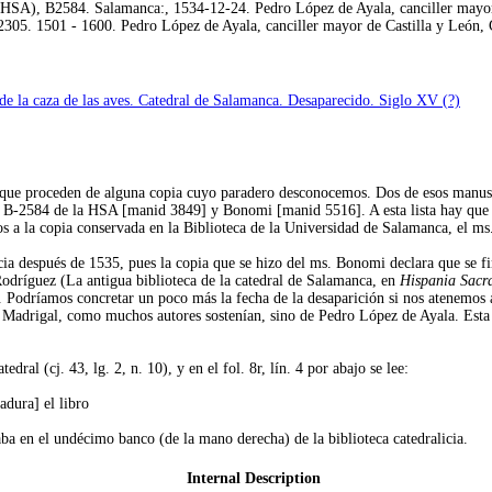
A), B2584. Salamanca:, 1534-12-24. Pedro López de Ayala, canciller mayor de
05. 1501 - 1600. Pedro López de Ayala, canciller mayor de Castilla y León, Co
e la caza de las aves. Catedral de Salamanca. Desaparecido. Siglo XV (?)
 que proceden de alguna copia cuyo paradero desconocemos. Dos de esos manusc
s. B-2584 de la HSA [manid 3849] y Bonomi [manid 5516]. A esta lista hay que a
os a la copia conservada en la Biblioteca de la Universidad de Salamanca, el m
icia después de 1535, pues la copia que se hizo del ms. Bonomi declara que se fi
dríguez (La antigua biblioteca de la catedral de Salamanca, en
Hispania Sacr
). Podríamos concretar un poco más la fecha de la desaparición si nos atenemos 
 Madrigal, como muchos autores sostenían, sino de Pedro López de Ayala. Esta no
dral (cj. 43, lg. 2, n. 10), y en el fol. 8r, lín. 4 por abajo se lee:
adura] el libro
ba en el undécimo banco (de la mano derecha) de la biblioteca catedralicia.
Internal Description