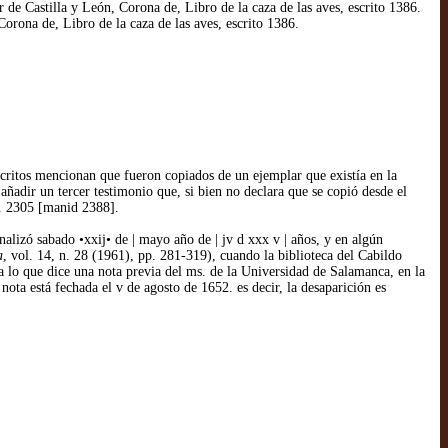
 Castilla y León, Corona de, Libro de la caza de las aves, escrito 1386.
rona de, Libro de la caza de las aves, escrito 1386.
ritos mencionan que fueron copiados de un ejemplar que existía en la
ñadir un tercer testimonio que, si bien no declara que se copió desde el
s. 2305 [manid 2388].
nalizó sabado •xxij• de | mayo año de | jv d xxx v | años, y en algún
a
, vol. 14, n. 28 (1961), pp. 281-319), cuando la biblioteca del Cabildo
a lo que dice una nota previa del ms. de la Universidad de Salamanca, en la
ta está fechada el v de agosto de 1652. es decir, la desaparición es