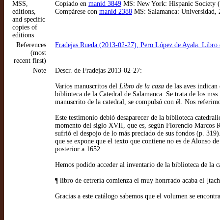
MSS,
Copiado en
manid 3849
MS: New York: Hispanic Society (HS
editions,
Compárese con
manid 2388
MS: Salamanca: Universidad, 23
and specific
copies of
editions
References
Fradejas Rueda (2013-02-27), Pero López de Ayala. Libro d
(most
recent first)
Note
Descr. de Fradejas 2013-02-27:
Varios manuscritos del
Libro de la caza
de las aves indican
biblioteca de la Catedral de Salamanca. Se trata de los ms
manuscrito de la catedral, se compulsó con él. Nos referim
Este testimonio debió desaparecer de la biblioteca catedral
momento del siglo XVII, que es, según Florencio Marcos Ro
sufrió el despojo de lo más preciado de sus fondos (p. 319
que se expone que el texto que contiene no es de Alonso de
posterior a 1652.
Hemos podido acceder al inventario de la biblioteca de la cate
¶ libro de cetrería comienza el muy honrrado acaba el [tach
Gracias a este catálogo sabemos que el volumen se encontra