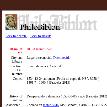
Back to Search
Back to Results
ID no. of
BETA manid 5520
MS
City and
Lugar desconocido
Desconocida
Library
Collection:
olim
Salamanca: Catedral
Call
number
Copied
1534-12-24 ad quem (Fecha de copia de HSA B2584)
1401 ? - 1500 ? (Fradejas 2013)
History of
Desaparecido Salamanca 1652-08-05 a quo (Fradejas 2013
volume
Associated
Copiado en
manid 5516
MS: Bonomi, Carlo C. 1535-05-22. P