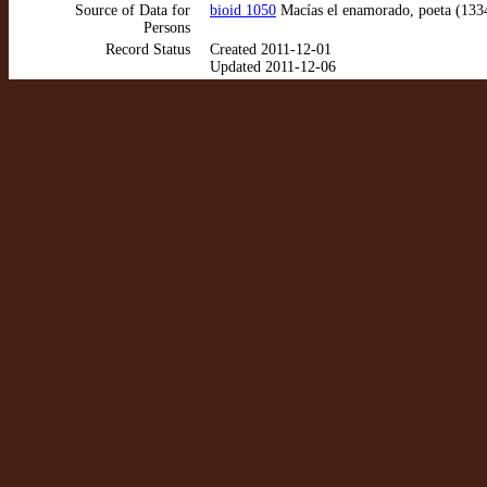
Source of Data for
bioid 1050
Macías el enamorado, poeta (1334
Persons
Record Status
Created 2011-12-01
Updated 2011-12-06