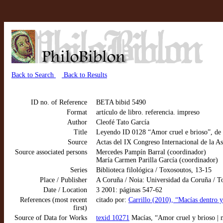
Back to Search
Back to Results
ID no. of Reference
BETA bibid 5490
Format
artículo de libro. referencia. impreso
Author
Cleofé Tato García
Title
Leyendo ID 0128 “Amor cruel e brioso”, de
Source
Actas del IX Congreso Internacional de la A
Source associated persons
Mercedes Pampín Barral (coordinador)
María Carmen Parilla García (coordinador)
Series
Biblioteca filológica / Toxosoutos, 13-15
Place / Publisher
A Coruña / Noia: Universidad da Coruña / T
Date / Location
3 2001: páginas 547-62
References (most recent
citado por:
Carrillo (2010), “Macías dentro 
first)
Source of Data for Works
texid 10271
Macías, “Amor cruel y brioso | m