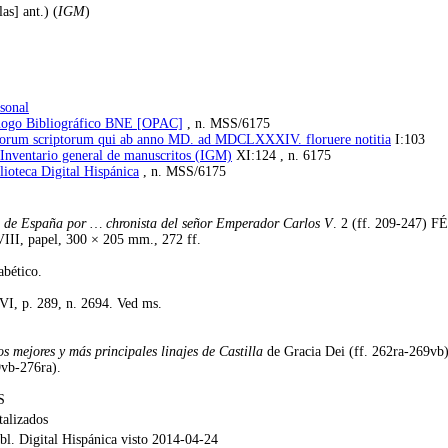
as] ant.) (
IGM
)
sonal
tálogo Bibliográfico BNE [OPAC]
, n. MSS/6175
panorum scriptorum qui ab anno MD. ad MDCLXXXIV. floruere notitia
I:103
 Inventario general de manuscritos (IGM)
XI:124 , n. 6175
lioteca Digital Hispánica
, n. MSS/6175
s de España por … chronista del señor Emperador Carlos V
. 2 (ff. 209-247
II, papel, 300 × 205 mm., 272 ff.
abético.
I, p. 289, n. 2694. Ved ms.
os mejores y más principales linajes de Castilla
de Gracia Dei (ff. 262ra-269vb)
9vb-276ra).
S
talizados
bl. Digital Hispánica visto 2014-04-24