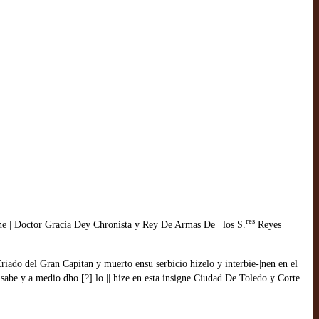
res
e | Doctor Gracia Dey Chronista y Rey De Armas De | los S.
Reyes
ado del Gran Capitan y muerto ensu serbicio hizelo y interbie-|nen en el
abe y a medio dho [?] lo || hize en esta insigne Ciudad De Toledo y Corte