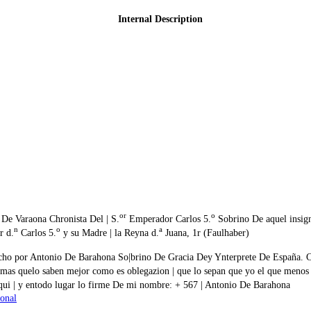
Internal Description
or
o
 De Varaona Chronista Del | S.
Emperador Carlos 5.
Sobrino De aquel insign
n
o
a
r d.
Carlos 5.
y su Madre | la Reyna d.
Juana, 1r (Faulhaber)
echo por Antonio De Barahona So|brino De Gracia Dey Ynterprete De España. Cri
mas quelo saben mejor como es oblegazion | que lo sepan que yo el que menos s
qui | y entodo lugar lo firme De mi nombre: + 567 | Antonio De Barahona
sonal