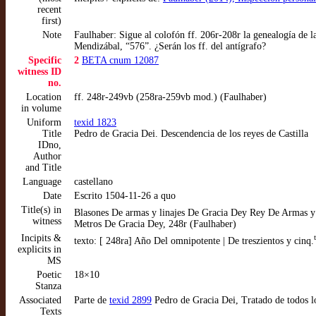
recent
first)
Note
Faulhaber: Sigue al colofón ff. 206r-208r la genealogía de 
Mendizábal, “576”. ¿Serán los ff. del antígrafo?
Specific
2
BETA cnum 12087
witness ID
no.
Location
ff. 248r-249vb (258ra-259vb mod.) (Faulhaber)
in volume
Uniform
texid 1823
Title
Pedro de Gracia Dei. Descendencia de los reyes de Castilla
IDno,
Author
and Title
Language
castellano
Date
Escrito 1504-11-26 a quo
Title(s) in
Blasones De armas y linajes De Gracia Dey Rey De Armas y 
witness
Metros De Gracia Dey, 248r (Faulhaber)
Incipits &
texto: [ 248ra] Año Del omnipotente | De treszientos y cinq.
explicits in
MS
Poetic
18×10
Stanza
Associated
Parte de
texid 2899
Pedro de Gracia Dei, Tratado de todos l
Texts