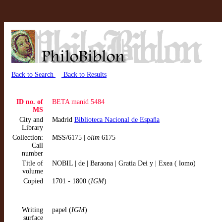
Back to Search
Back to Results
ID no. of
BETA manid 5484
MS
City and
Madrid
Biblioteca Nacional de España
Library
Collection:
MSS/6175 |
olim
6175
Call
number
Title of
NOBIL | de | Baraona | Gratia Dei y | Exea ( lomo)
volume
Copied
1701 - 1800 (
IGM
)
Writing
papel (
IGM
)
surface