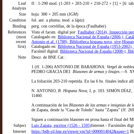
Leaf
ff.: 1-290 mod. (1-203 + 203-210 + 210-272 + [1] + [6: tabl
Analysis
Size
hoja: 300 × 205 mm (
IGM
)
Condition
fol. ant. a pluma; mod. a lápiz)
Binding
perg. con corréillas, de la época (Faulhaber)
References
Visto el facsm. digital por:
Faulhaber (2014), Inspección per
(most
Catalogado en:
Biblioteca Nacional de España (2000-), Ca
recent
Antonio et al. (1788), Bibliotheca hispana nova, sive,His
first)
Catalogado en:
Biblioteca Nacional de España (1953-2002),
Facsímil digital:
Biblioteca Nacional de España (2008-), Bib
Note
Descr. de BNE Cat.:
1 (ff. 1-206) ANTONIO DE BARAHONA:
Vergel de noble
PEDRO GRACIA DEI:
Blasones de armas y linajes
.—S. XVI
La foliación 203-210 repetida. En las 6 hs. finales índice alf
N. ANTONIO,
B. Hispana Nova
, I, p. 103. SIMÓN DÍAZ, V
11460.
A continuación de los
Blasones de las armas e insignias de l
de Zapata, desde la “Casa de Toledo” hasta “Zapata” (ff. 26
Siguen a continuación blasones en prosa hasta el final del M
Subject
Luis Zapata, escritor (1526 - 1595)
Internet - Facsímiles digi
Internet
https://bdh-rd.bne.es/viewer.vm?id=0000014042&page=1
Bi