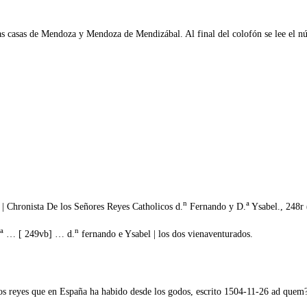
las casas de Mendoza y Mendoza de Mendizábal. Al final del colofón se lee el n
n
a
| Chronista De los Señores Reyes Catholicos d.
Fernando y D.
Ysabel., 248r 
ta
n
… [ 249vb] … d.
fernando e Ysabel | los dos vienaventurados.
os reyes que en España ha habido desde los godos, escrito 1504-11-26 ad quem