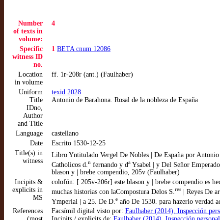
Number
4
of texts in
volume:
Specific
1
BETA cnum 12086
witness ID
no.
Location
ff. 1r-208r (ant.) (Faulhaber)
in volume
Uniform
texid 2028
Title
Antonio de Barahona. Rosal de la nobleza de España
IDno,
Author
and Title
Language
castellano
Date
Escrito 1530-12-25
Title(s) in
Libro Yntitulado Vergel De Nobles | De España por Antonio
witness
n
a
Catholicos d.
fernando y d
Ysabel | y Del Señor Emperado
blason y | brebe compendio, 205v (Faulhaber)
Incipits &
colofón: [ 205v-206r] este blason y | brebe compendio es h
explicits in
res
muchas historias con laCompostura Delos S.
| Reyes De ar
MS
e
Ymperial | a 25. De D.
año De 1530. para hazerlo verdad a
References
Facsímil digital visto por:
Faulhaber (2014), Inspección per
(most
Incipits / explicits de:
Faulhaber (2014), Inspección personal