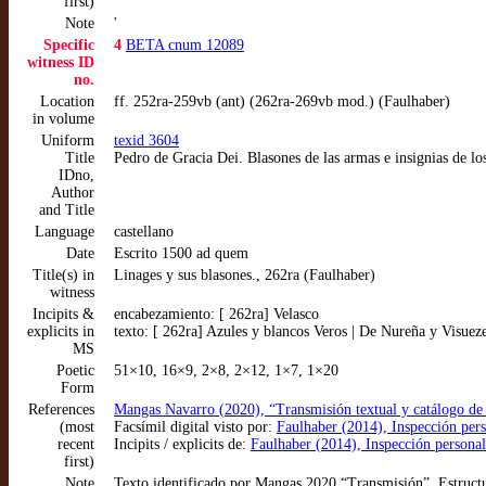
first)
Note
'
Specific
4
BETA cnum 12089
witness ID
no.
Location
ff. 252ra-259vb (ant) (262ra-269vb mod.) (Faulhaber)
in volume
Uniform
texid 3604
Title
Pedro de Gracia Dei. Blasones de las armas e insignias de l
IDno,
Author
and Title
Language
castellano
Date
Escrito 1500 ad quem
Title(s) in
Linages y sus blasones., 262ra (Faulhaber)
witness
Incipits &
encabezamiento: [ 262ra] Velasco
explicits in
texto: [ 262ra] Azules y blancos Veros | De Nureña y Visuez
MS
Poetic
51×10, 16×9, 2×8, 2×12, 1×7, 1×20
Form
References
Mangas Navarro (2020), “Transmisión textual y catálogo de 
(most
Facsímil digital visto por:
Faulhaber (2014), Inspección per
recent
Incipits / explicits de:
Faulhaber (2014), Inspección personal
first)
Note
Texto identificado por Mangas 2020 “Transmisión”. Estructu