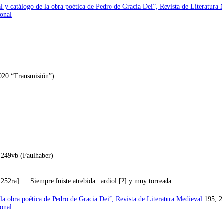
 y catálogo de la obra poética de Pedro de Gracia Dei”, Revista de Literatura
sonal
020 “Transmisión”)
, 249vb (Faulhaber)
[ 252ra] … Siempre fuiste atrebida | ardiol [?] y muy torreada.
la obra poética de Pedro de Gracia Dei”, Revista de Literatura Medieval
195, 2
sonal