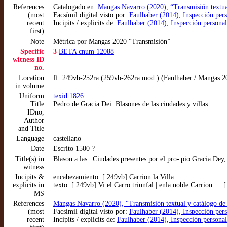
References
Catalogado en:
Mangas Navarro (2020), “Transmisión textual
(most
Facsímil digital visto por:
Faulhaber (2014), Inspección per
recent
Incipits / explicits de:
Faulhaber (2014), Inspección personal
first)
Note
Métrica por Mangas 2020 “Transmisión”
Specific
3
BETA cnum 12088
witness ID
no.
Location
ff. 249vb-252ra (259vb-262ra mod.) (Faulhaber / Mangas 2
in volume
Uniform
texid 1826
Title
Pedro de Gracia Dei. Blasones de las ciudades y villas
IDno,
Author
and Title
Language
castellano
Date
Escrito 1500 ?
Title(s) in
Blason a las | Ciudades presentes por el pro-|pio Gracia Dey
witness
Incipits &
encabezamiento: [ 249vb] Carrion la Villa
explicits in
texto: [ 249vb] Vi el Carro triunfal | enla noble Carrion … 
MS
References
Mangas Navarro (2020), “Transmisión textual y catálogo de 
(most
Facsímil digital visto por:
Faulhaber (2014), Inspección per
recent
Incipits / explicits de:
Faulhaber (2014), Inspección personal