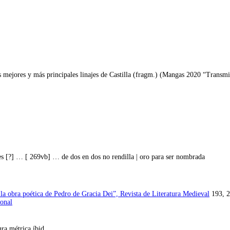
os mejores y más principales linajes de Castilla (fragm.) (Mangas 2020 “Transmi
es [?] … [ 269vb] … de dos en dos no rendilla | oro para ser nombrada
la obra poética de Pedro de Gracia Dei”, Revista de Literatura Medieval
193, 
sonal
ra métrica íbid.