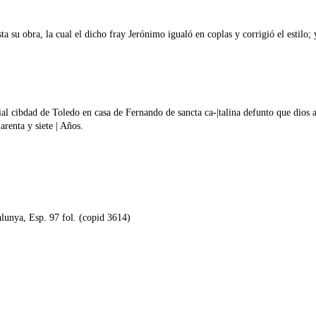
 su obra, la cual el dicho fray Jerónimo igualó en coplas y corrigió el estilo; 
rial cibdad de Toledo en casa de Fernando de sancta ca-|talina defunto que dios
arenta y siete | Años.
alunya, Esp. 97 fol. (copid 3614)