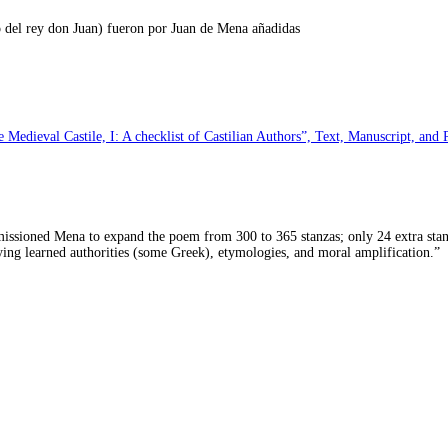
o del rey don Juan) fueron por Juan de Mena añadidas
 Medieval Castile, I: A checklist of Castilian Authors”, Text, Manuscript, an
sioned Mena to expand the poem from 300 to 365 stanzas; only 24 extra stanz
lying learned authorities (some Greek), etymologies, and moral amplification.”