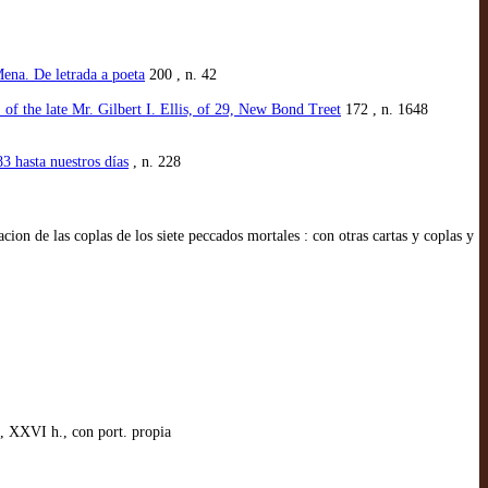
ena. De letrada a poeta
200 , n. 42
f the late Mr. Gilbert I. Ellis, of 29, New Bond Treet
172 , n. 1648
3 hasta nuestros días
, n. 228
on de las coplas de los siete peccados mortales : con otras cartas y coplas y
, XXVI h., con port. propia