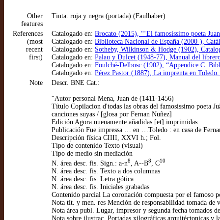
Other
Tinta: roja y negra (portada) (Faulhaber)
features
References
Catalogado en:
Brocato (2015), “‘El famosíssimo poeta Juan
(most
Catalogado en:
Biblioteca Nacional de España (2000-), Ca
recent
Catalogado en:
Sotheby, Wilkinson & Hodge (1902), Catalogu
first)
Catalogado en:
Palau y Dulcet (1948-77), Manual del librer
Catalogado en:
Foulché-Delbosc (1902), “Appendice C. Bib
Catalogado en:
Pérez Pastor (1887), La imprenta en Toledo. 
Note
Descr. BNE Cat.:
“Autor personal Mena, Juan de (1411-1456)
Título Copilacion d'todas las obras del famosissimo poeta Ju
canciones suyas / [glosa por Fernan Nuñez]
Edición Agora nueuamente añadidas [et] imprimidas
Publicación Fue impressa … en …Toledo : en casa de Fernan
Descripción física CIIII, XXVI h.; Fol.
Tipo de contenido Texto (visual)
Tipo de medio sin mediación
8
8
10
N. área desc. fis. Sign.: a-n
, A--B
, C
N. área desc. fis. Texto a dos columnas
N. área desc. fis. Letra gótica
N. área desc. fis. Iniciales grabadas
Contenido parcial La coronación compuesta por el famoso po
Nota tít. y men. res Mención de responsabilidad tomada de v
Nota área publ. Lugar, impresor y segunda fecha tomados de
Nota sobre ilustrac. Portadas xilográficas arquitéctonicas y l