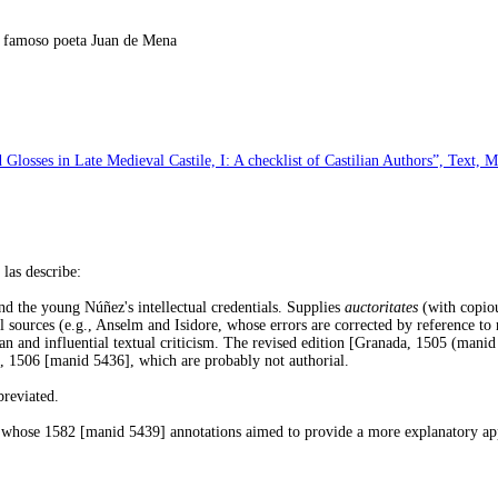
l famoso poeta Juan de Mena
losses in Late Medieval Castile, I: A checklist of Castilian Authors”, Text, 
 las describe:
d the young Núñez's intellectual credentials. Supplies
auctoritates
(with copiou
tual sources (e.g., Anselm and Isidore, whose errors are corrected by reference t
ian and influential textual criticism. The revised edition [Granada, 1505 (manid
, 1506 [manid 5436], which are probably not authorial.
breviated.
whose 1582 [manid 5439] annotations aimed to provide a more explanatory ap