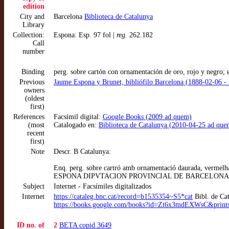
edition
City and
Barcelona
Biblioteca de Catalunya
Library
Collection:
Espona: Esp. 97 fol |
reg.
262.182
Call
number
Binding
perg. sobre cartón con ornamentación de oro, rojo y negro; e
Previous
Jaume Espona y Brunet, bibliófilo Barcelona (1888-02-06 -
owners
(oldest
first)
References
Facsímil digital:
Google Books (2009 ad quem)
(most
Catalogado en:
Biblioteca de Catalunya (2010-04-25 ad que
recent
first)
Note
Descr. B Catalunya:
Enq. perg. sobre cartró amb ornamentació daurada, vermelha 
ESPONA DIPVTACION PROVINCIAL DE BARCELONA BIBLIOTE
Subject
Internet - Facsímiles digitalizados
Internet
https://cataleg.bnc.cat/record=b1535354~S5*cat
Bibl. de Ca
https://books.google.com/books?id=Zt6x3mdEXWsC&prints
ID no. of
2
BETA copid 3649