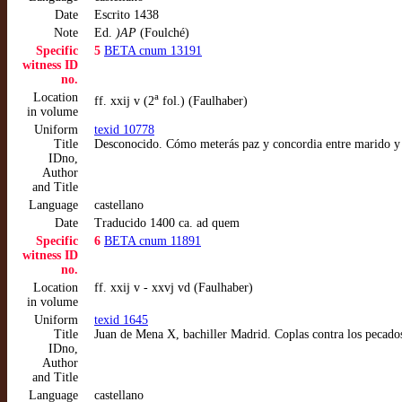
Date
Escrito 1438
Note
Ed.
)AP
(Foulché)
Specific
5
BETA cnum 13191
witness ID
no.
Location
a
ff. xxij v (2
fol.) (Faulhaber)
in volume
Uniform
texid 10778
Title
Desconocido. Cómo meterás paz y concordia entre marido y
IDno,
Author
and Title
Language
castellano
Date
Traducido 1400 ca. ad quem
Specific
6
BETA cnum 11891
witness ID
no.
Location
ff. xxij v - xxvj vd (Faulhaber)
in volume
Uniform
texid 1645
Title
Juan de Mena X, bachiller Madrid. Coplas contra los pecado
IDno,
Author
and Title
Language
castellano