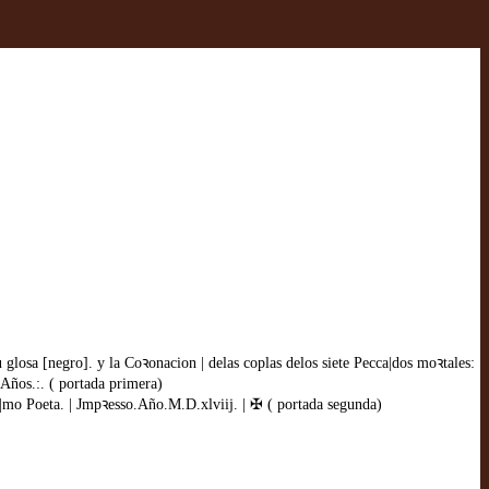
u glosa [negro]. y la Coꝛonacion | delas coplas delos siete Pecca|dos moꝛtales:
.Años.:. ( portada primera)
s|mo Poeta. | Jmpꝛesso.Año.M.D.xlviij. | ✠ ( portada segunda)