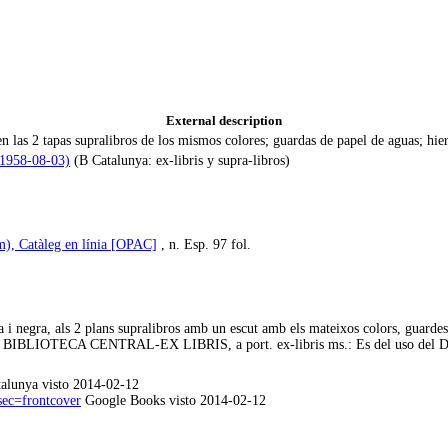
External description
n las 2 tapas supralibros de los mismos colores; guardas de papel de aguas; hi
 1958-08-03)
(B Catalunya: ex-libris y supra-libros)
m), Catàleg en línia [OPAC]
, n. Esp. 97 fol.
i negra, als 2 plans supralibros amb un escut amb els mateixos colors, guardes 
CA CENTRAL-EX LIBRIS, a port. ex-libris ms.: Es del uso del Dr. D.
talunya visto 2014-02-12
ec=frontcover
Google Books visto 2014-02-12