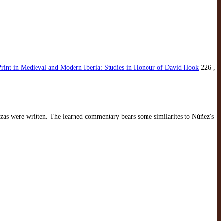
d Print in Medieval and Modern Iberia: Studies in Honour of David Hook
226 ,
as were written. The learned commentary bears some similarites to Núñez's