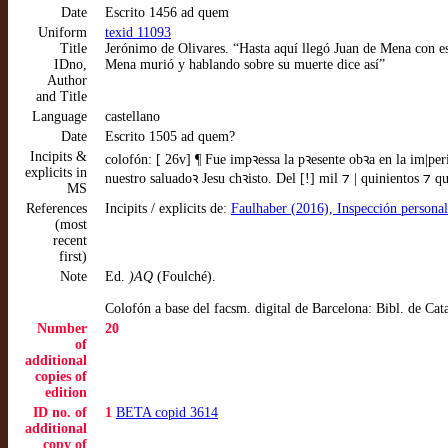
Date
Escrito 1456 ad quem
Uniform
texid 11093
Title
Jerónimo de Olivares. “Hasta aquí llegó Juan de Mena con esta
IDno,
Mena murió y hablando sobre su muerte dice así”
Author
and Title
Language
castellano
Date
Escrito 1505 ad quem?
Incipits &
colofón: [ 26v] ¶ Fue impꝛessa la pꝛesente obꝛa en la im|pe
explicits in
nuestro saluadoꝛ Jesu chꝛisto. Del [!] mil ⁊ | quinientos ⁊ qu
MS
References
Incipits / explicits de:
Faulhaber (2016), Inspección personal
(most
recent
first)
Note
Ed.
)AQ
(Foulché).
Colofón a base del facsm. digital de Barcelona: Bibl. de Cat
Number
20
of
additional
copies of
edition
ID no. of
1
BETA copid 3614
additional
copy of