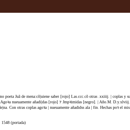
mo poeta Juã de mena:cõ|uiene saber [rojo] Las.ccc.cõ otras .xxiiij. | coplas y s
. | Agoꝛa nueuamente añadi|das [rojo] ⁊ Jmpꝛimidas [negro]. | Año.M. D.y.xlviij
|na. Con otras coplas agoꝛa | nueuamente añadidss ala | fin. Hechas poꝛ el mi
- 1548 (portada)