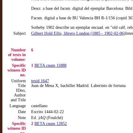
Descr. a base del facsm. digital del ejemplar Barcelona: Bibl
Facsm. digital a base de BU Valencia BH R-1/156 (copid 36
Sotheby 1902 describe un ejemplar encuad. en “old calf, reba
Subject
Gilbert Ifold Ellis, librero London (1885 - 1902-02-06)
Inte
Number
6
of texts in
volume:
Specific
1
BETA cnum 11888
witness ID
no.
Uniform
texid 1647
Title
Juan de Mena X, bachiller Madrid. Laberinto de fortuna
IDno,
Author
and Title
Language
castellano
Date
Escrito 1444-02-22
Note
Ed.
)AQ
(Foulché)
Specific
2
BETA cnum 12852
witness ID