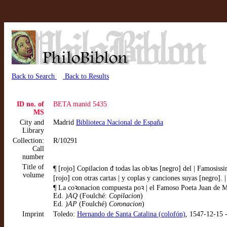
Back to Search
Back to Results
ID no. of
BETA manid 5435
MS
City and
Madrid
Biblioteca Nacional de España
Library
Collection:
R/10291
Call
number
Title of
¶ [rojo] Copilacion ᵭ todas las obꝛas [negro] del | Famosissi
volume
[rojo] con otras cartas | y coplas y canciones suyas [negro]
¶ La coꝛonacion compuesta poꝛ | el Famoso Poeta Juan de Me
Ed.
)AQ
(Foulché:
Copilacion
)
Ed.
)AP
(Foulché)
Coronacion
)
Imprint
Toledo:
Hernando de Santa Catalina (colofón)
, 1547-12-15 