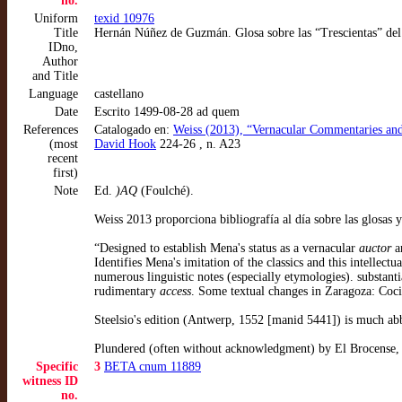
no.
Uniform
texid 10976
Title
Hernán Núñez de Guzmán. Glosa sobre las “Trescientas” de
IDno,
Author
and Title
Language
castellano
Date
Escrito 1499-08-28 ad quem
References
Catalogado en:
Weiss (2013), “Vernacular Commentaries and G
(most
David Hook
224-26 , n. A23
recent
first)
Note
Ed.
)AQ
(Foulché).
Weiss 2013 proporciona bibliografía al día sobre las glosas y
“Designed to establish Mena's status as a vernacular
auctor
an
Identifies Mena's imitation of the classics and this intellec
numerous linguistic notes (especially etymologies). substant
rudimentary
access
. Some textual changes in Zaragoza: Coci
Steelsio's edition (Antwerp, 1552 [manid 5441]) is much ab
Plundered (often without acknowledgment) by El Brocense, 
Specific
3
BETA cnum 11889
witness ID
no.