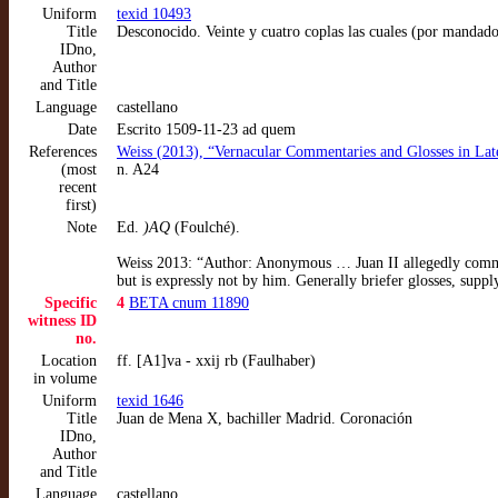
Uniform
texid 10493
Title
Desconocido. Veinte y cuatro coplas las cuales (por mandad
IDno,
Author
and Title
Language
castellano
Date
Escrito 1509-11-23 ad quem
References
Weiss (2013), “Vernacular Commentaries and Glosses in Late
(most
n. A24
recent
first)
Note
Ed.
)AQ
(Foulché).
Weiss 2013: “Author: Anonymous … Juan II allegedly commis
but is expressly not by him. Generally briefer glosses, supp
Specific
4
BETA cnum 11890
witness ID
no.
Location
ff. [A1]va - xxij rb (Faulhaber)
in volume
Uniform
texid 1646
Title
Juan de Mena X, bachiller Madrid. Coronación
IDno,
Author
and Title
Language
castellano