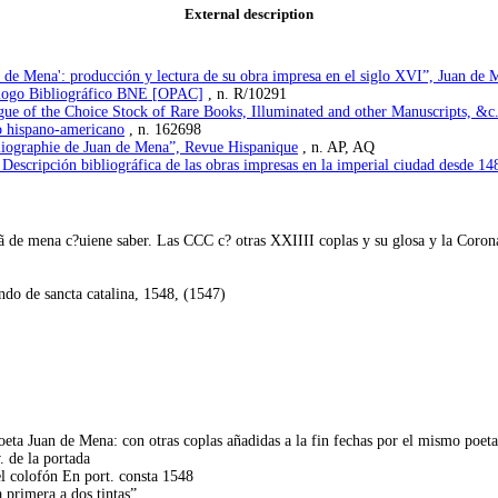
External description
 de Mena': producción y lectura de su obra impresa en el siglo XVI”, Juan de M
tálogo Bibliográfico BNE [OPAC]
, n. R/10291
e of the Choice Stock of Rare Books, Illuminated and other Manuscripts, &c. o
o hispano-americano
, n. 162698
liographie de Juan de Mena”, Revue Hispanique
, n. AP, AQ
Descripción bibliográfica de las obras impresas en la imperial ciudad desde 148
ã de mena c?uiene saber. Las CCC c? otras XXIIII coplas y su glosa y la Coronaci
do de sancta catalina, 1548, (1547)
eta Juan de Mena: con otras coplas añadidas a la fin fechas por el mismo poeta
. de la portada
l colofón En port. consta 1548
a primera a dos tintas”