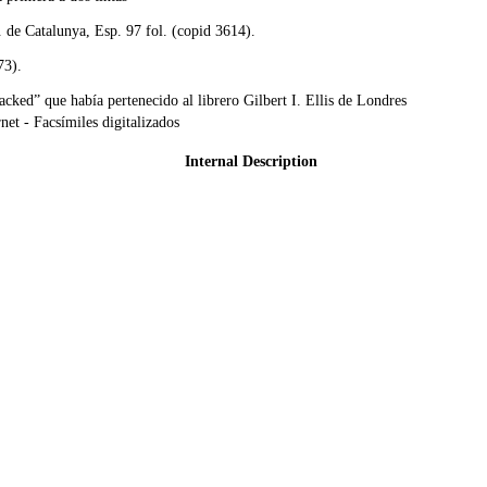
. de Catalunya, Esp. 97 fol. (copid 3614).
73).
cked” que había pertenecido al librero Gilbert I. Ellis de Londres
rnet - Facsímiles digitalizados
Internal Description