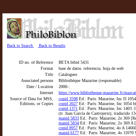
Back to Search
Back to Results
ID no. of Reference
BETA bibid 5431
Format
base de datos. referencia. hoja de web
Title
Catalogues
Associated persons
Bibliothèque Mazarine (responsable)
Date / Location
2000-:
Internet
https://www.bibliotheque-mazarine.fr/mazca
Source of Data for MSS,
copid 3598
Ed.: Paris: Mazarine, Inc D 1054
Editions, or Copies
copid 2027
Ed.: Paris: Mazarine, Inc 1054 b
copid 1371
Ed.: Paris: Mazarine, Inc 1403: 
(tr. Juan García de Castrojeriz), traducido 13
manid 5833
Ed.: Paris: Mazarine, 2o 369 [R
manid 5834
Ed.: Paris: Mazarine, 2o 369 A 
copid 8957
Ed.: Paris: Mazarine, 4o A 14660
manid 6177
Ed.: Paris: Mazarine, 4o 11070 S