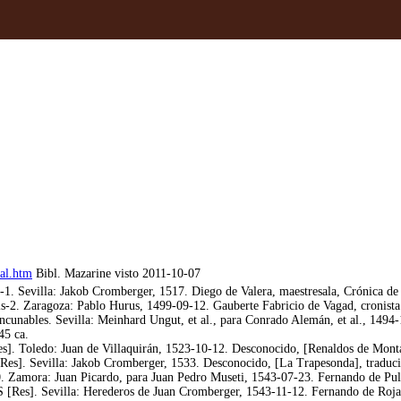
tal.htm
Bibl. Mazarine visto 2011-10-07
-1. Sevilla: Jakob Cromberger, 1517. Diego de Valera, maestresala, Crónica d
is-2. Zaragoza: Pablo Hurus, 1499-09-12. Gauberte Fabricio de Vagad, cronis
Incunables. Sevilla: Meinhard Ungut, et al., para Conrado Alemán, et al., 149
45 ca.
es]. Toledo: Juan de Villaquirán, 1523-10-12. Desconocido, [Renaldos de Mont
[Res]. Sevilla: Jakob Cromberger, 1533. Desconocido, [La Trapesonda], tradu
. Zamora: Juan Picardo, para Juan Pedro Museti, 1543-07-23. Fernando de Pulg
 [Res]. Sevilla: Herederos de Juan Cromberger, 1543-11-12. Fernando de Rojas