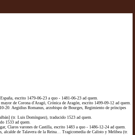
e España, escrito 1479-06-23 a quo - 1481-06-23 ad quem.
ta mayor de Corona d'Aragó, Crónica de Aragón, escrito 1499-09-12 ad quem.
4-10-20. Aegidius Romanus, arzobispo de Bourges, Regimiento de príncipes
albán] (tr. Luis Domínguez), traducido 1523 ad quem.
cido 1533 ad quem.
ar, Claros varones de Castilla, escrito 1483 a quo - 1486-12-24 ad quem.
, alcalde de Talavera de la Reina… Tragicomedia de Calisto y Melibea (tr.