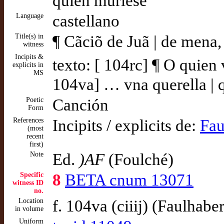
quien muriese”
Language
castellano
Title(s) in
¶ Cãciõ de Juã | de mena,
witness
Incipits &
texto: [ 104rc] ¶ O quien
explicits in
MS
104va] … vna querella | 
Poetic
Canción
Form
References
Incipits / explicits de:
Fau
(most
recent
first)
Note
Ed.
)AF
(Foulché)
Specific
8
BETA cnum 13071
witness ID
no.
Location
f. 104va (ciiij) (Faulhaber
in volume
Uniform