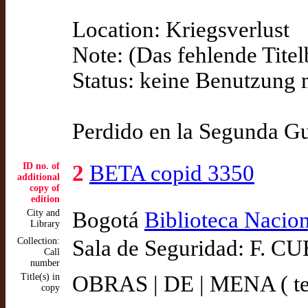
Location: Kriegsverlust
Note: (Das fehlende Titelb
Status: keine Benutzung 
Perdido en la Segunda Gu
ID no. of
2
BETA copid 3350
additional
copy of
edition
City and
Bogotá
Biblioteca Nacion
Library
Collection:
Sala de Seguridad: F. C
Call
number
Title(s) in
OBRAS | DE | MENA ( te
copy