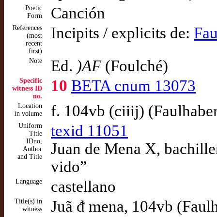
Poetic
Canción
Form
References
Incipits / explicits de:
Fau
(most
recent
first)
Note
Ed.
)AF
(Foulché)
Specific
10
BETA cnum 13073
witness ID
no.
Location
f. 104vb (ciiij) (Faulhabe
in volume
Uniform
texid 11051
Title
IDno,
Juan de Mena X, bachille
Author
and Title
vido”
Language
castellano
Title(s) in
Juã ᵭ mena, 104vb (Faul
witness