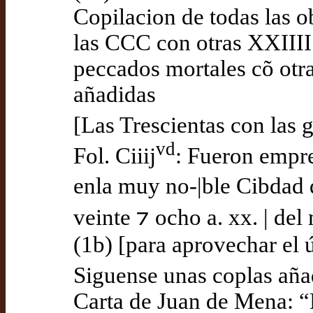
Copilacion de todas las 
las CCC con otras XXIIII c
peccados mortales cõ otr
añadidas
[Las Trescientas con las 
vd
Fol. Ciiij
: Fueron empre
enla muy no-|ble Cibdad d
veinte ⁊ ocho a. xx. | de
(1b) [para aprovechar el ú
Siguense unas coplas añad
Carta de Juan de Mena: “