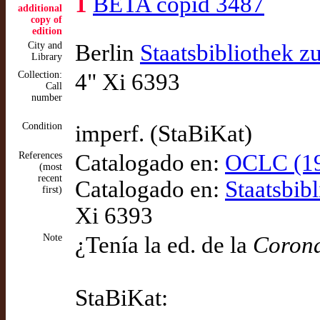
1
BETA copid 3487
additional
copy of
edition
City and
Berlin
Staatsbibliothek z
Library
Collection:
4" Xi 6393
Call
number
Condition
imperf. (StaBiKat)
References
Catalogado en:
OCLC (19
(most
recent
Catalogado en:
Staatsbib
first)
Xi 6393
Note
¿Tenía la ed. de la
Coron
StaBiKat: