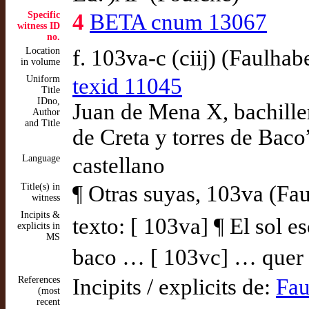
Specific
4
BETA cnum 13067
witness ID
no.
Location
f. 103va-c (ciij) (Faulhab
in volume
Uniform
texid 11045
Title
IDno,
Juan de Mena X, bachiller
Author
and Title
de Creta y torres de Baco
Language
castellano
Title(s) in
¶ Otras suyas, 103va (Fa
witness
Incipits &
texto: [ 103va] ¶ El sol e
explicits in
MS
baco … [ 103vc] … quer m
References
Incipits / explicits de:
Fau
(most
recent