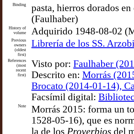
Binding
pasta, hierros dorados en
(Faulhaber)
History of
Adquirido 1948-08-02 (M
volume
Previous
Librería de los SS. Arzob
owners
(oldest
first)
References
Visto por:
Faulhaber (201
(most
recent
Descrito en:
Morrás (2015
first)
Brocato (2014-01-14), Car
Facsímil digital:
Bibliote
Note
Morrás 2015: forma un tom
1528-05-16), que es norma
la de los
Proverbios
del m