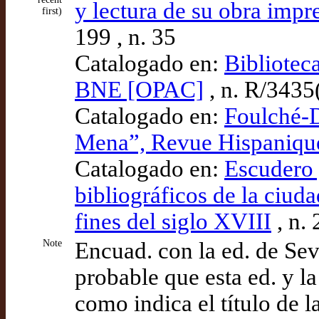
y lectura de su obra impr
first)
199 , n. 35
Catalogado en:
Bibliotec
BNE [OPAC]
, n. R/3435
Catalogado en:
Foulché-D
Mena”, Revue Hispaniqu
Catalogado en:
Escudero 
bibliográficos de la ciuda
fines del siglo XVIII
, n.
Note
Encuad. con la ed. de Sev
probable que esta ed. y la
como indica el título de 