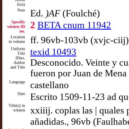
first)
Note
Ed.
)AF
(Foulché)
Specific
2
BETA cnum 11942
witness ID
no.
Location
ff. 96vb-103vb (xvjc-ciij
in volume
Uniform
texid 10493
Title
IDno,
Desconocido. Veinte y cu
Author
and Title
fueron por Juan de Mena
Language
castellano
Date
Escrito 1509-11-23 ad q
Title(s) in
xxiiij. coplas las | qual
witness
añadidas., 96vb (Faulhab