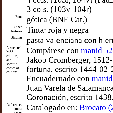
3 cols. (103v-104r)
Font
gótica (BNE Cat.)
Other
Tinta: roja y negra
features
Binding
pasta valenciana con hier
Associated
Compárese con
manid 5
MSS,
editions,
Jakob Cromberger, 1512-0
and
specific
fortuna, escrito 1444-02-
copies of
editions
Encuadernado con
manid
Juan Varela de Salamanca
Coronación, escrito 1438
References
Catalogado en:
Brocato (
(most
recent