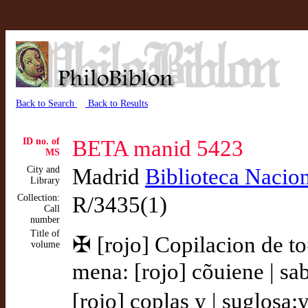
Back to Search
Back to Results
ID no. of
BETA manid 5423
MS
City and
Madrid
Biblioteca Nacio
Library
Collection:
R/3435(1)
Call
number
Title of
✠ [rojo] Copilacion de to
volume
mena: [rojo] cõuiene | sab
[rojo] coplas y | suglosa: