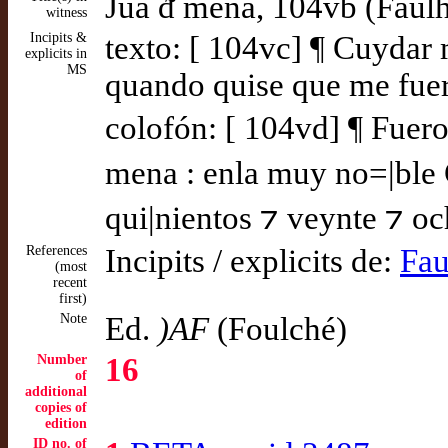
Juã ᵭ mena, 104vb (Faul
witness
Incipits &
texto: [ 104vc] ¶ Cuydar
explicits in
MS
quando quise que me fuer
colofón: [ 104vd] ¶ Fuero
mena : enla muy no=|ble C
qui|nientos ⁊ veynte ⁊ oc
References
Incipits / explicits de:
Fau
(most
recent
first)
Note
Ed.
)AF
(Foulché)
Number
16
of
additional
copies of
edition
ID no. of