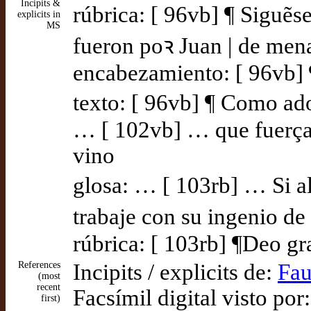
Incipits &
rúbrica: [ 96vb] ¶ Siguẽse
explicits in
MS
fueron poꝛ Juan | de men
encabezamiento: [ 96vb] 
texto: [ 96vb] ¶ Como ad
… [ 102vb] … que fuerça n
vino
glosa: … [ 103rb] … Si al
trabaje con su ingenio de
rúbrica: [ 103rb] ¶Deo gr
References
Incipits / explicits de:
Fau
(most
recent
Facsímil digital visto por
first)