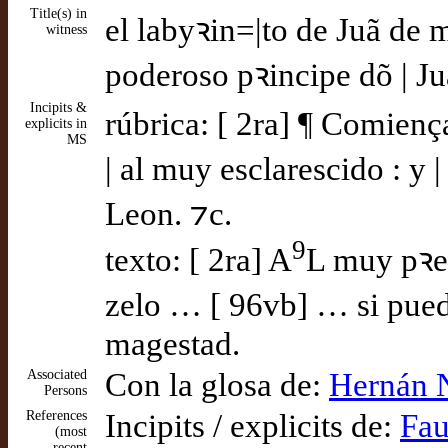
Title(s) in
el labyꝛin=|to de Juã de m
witness
poderoso pꝛincipe dõ | Juã
Incipits &
rúbrica: [ 2ra] ¶ Comiença
explicits in
MS
| al muy esclarescido : y |
Leon. ⁊c.
9
texto: [ 2ra] A
L muy pꝛepo
zelo … [ 96vb] … si puede
magestad.
Associated
Con la glosa de:
Hernán 
Persons
References
Incipits / explicits de:
Fau
(most
recent