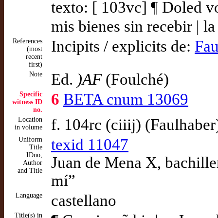
texto: [ 103vc] ¶ Doled v
mis bienes sin recebir | 
References
Incipits / explicits de:
Fau
(most
recent
first)
Note
Ed.
)AF
(Foulché)
Specific
6
BETA cnum 13069
witness ID
no.
Location
f. 104rc (ciiij) (Faulhaber
in volume
Uniform
texid 11047
Title
IDno,
Juan de Mena X, bachille
Author
and Title
mí”
Language
castellano
Title(s) in