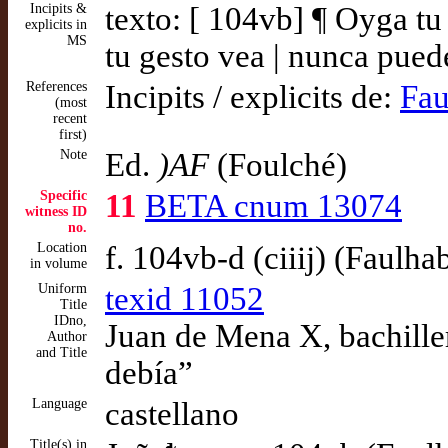
Incipits &
texto: [ 104vb] ¶ Oyga t
explicits in
MS
tu gesto vea | nunca pued
References
Incipits / explicits de:
Fau
(most
recent
first)
Note
Ed.
)AF
(Foulché)
Specific
11
BETA cnum 13074
witness ID
no.
Location
f. 104vb-d (ciiij) (Faulha
in volume
Uniform
texid 11052
Title
IDno,
Juan de Mena X, bachille
Author
and Title
debía”
Language
castellano
Title(s) in