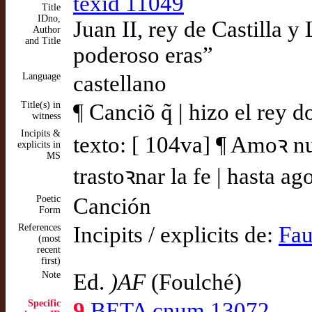
texid 11049
Title
IDno,
Juan II, rey de Castilla 
Author
and Title
poderoso eras”
Language
castellano
Title(s) in
¶ Canciõ q̃ | hizo el rey 
witness
Incipits &
texto: [ 104va] ¶ Amoꝛ n
explicits in
MS
trastoꝛnar la fe | hasta ag
Poetic
Canción
Form
References
Incipits / explicits de:
Fau
(most
recent
first)
Note
Ed.
)AF
(Foulché)
Specific
9
BETA cnum 13072