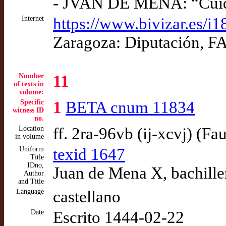
- JVAN DE MENA: “Cuid
Internet
https://www.bivizar.es/
Zaragoza: Diputación, FA
Number
11
of texts in
volume:
Specific
1
BETA cnum 11834
witness ID
no.
Location
ff. 2ra-96vb (ij-xcvj) (Fa
in volume
Uniform
texid 1647
Title
IDno,
Juan de Mena X, bachille
Author
and Title
Language
castellano
Date
Escrito 1444-02-22