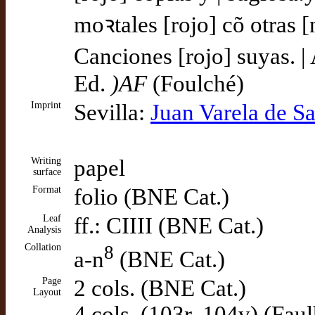
moꝛtales [rojo] cõ otras [
Canciones [rojo] suyas. 
Ed.
)AF
(Foulché)
Imprint
Sevilla:
Juan Varela de S
Writing
papel
surface
Format
folio (BNE Cat.)
Leaf
ff.: CIIII (BNE Cat.)
Analysis
Collation
8
a-n
(BNE Cat.)
Page
2 cols. (BNE Cat.)
Layout
4 cols. (103r, 104v) (Fau