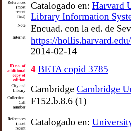
References
Catalogado en:
Harvard 
(most
recent
Library Information Sys
first)
Note
Encuad. con la ed. de Sev
Internet
https://hollis.harvard.ed
2014-02-14
ID no. of
4
BETA copid 3785
additional
copy of
edition
City and
Cambridge
Cambridge Un
Library
Collection:
F152.b.8.6 (1)
Call
number
References
Catalogado en:
Universit
(most
recent