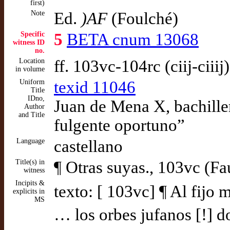
first)
Note
Ed.
)AF
(Foulché)
Specific
5
BETA cnum 13068
witness ID
no.
Location
ff. 103vc-104rc (ciij-ciiij
in volume
Uniform
texid 11046
Title
IDno,
Juan de Mena X, bachiller
Author
and Title
fulgente oportuno”
Language
castellano
Title(s) in
¶ Otras suyas., 103vc (Fa
witness
Incipits &
texto: [ 103vc] ¶ Al fijo 
explicits in
MS
… los orbes jufanos [!] d