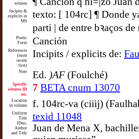
¶ Cancion q̃ hi=|zo Juan 
witness
Incipits &
texto: [ 104rc] ¶ Donde 
explicits in
MS
parti | de entre bꝛaços d
Poetic
Canción
Form
References
Incipits / explicits de:
Fau
(most
recent
first)
Note
Ed.
)AF
(Foulché)
Specific
7
BETA cnum 13070
witness ID
no.
Location
f. 104rc-va (ciiij) (Faulha
in volume
Uniform
texid 11048
Title
IDno,
Juan de Mena X, bachiller
Author
and Title