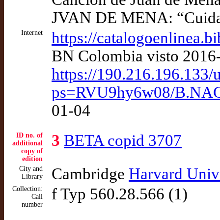
JVAN DE MENA: “Cuidar
Internet
https://catalogoenlinea.b
BN Colombia visto 2016
https://190.216.196.133/u
ps=RVU9hy6w08/B.NAC
01-04
ID no. of
3
BETA copid 3707
additional
copy of
edition
City and
Cambridge
Harvard Univ
Library
Collection:
f Typ 560.28.566 (1)
Call
number