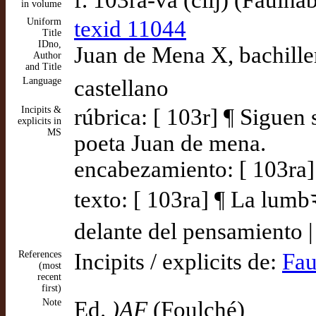
f. 103ra-va (ciij) (Faulha
in volume
Uniform
texid 11044
Title
IDno,
Juan de Mena X, bachille
Author
and Title
Language
castellano
Incipits &
rúbrica: [ 103r] ¶ Sigue
explicits in
MS
poeta Juan de mena.
encabezamiento: [ 103ra]
texto: [ 103ra] ¶ La lum
delante del pensamiento |
References
Incipits / explicits de:
Fau
(most
recent
first)
Note
Ed.
)AF
(Foulché)