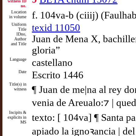
witness ID
no.
Location
f. 104va-b (ciiij) (Faulha
in volume
Uniform
texid 11050
Title
IDno,
Juan de Mena X, bachiller 
Author
and Title
gloria”
Language
castellano
Date
Escrito 1446
Title(s) in
¶ Juan de me|na al rey do
witness
venia de Areualo:⁊ | qued
Incipits &
texto: [ 104va] ¶ Santa p
explicits in
MS
apiado la ignoꝛancia | de