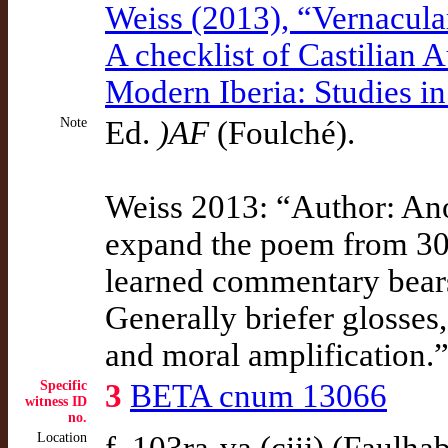
Weiss (2013), “Vernacula
A checklist of Castilian 
Modern Iberia: Studies 
Note
Ed.
)AF
(Foulché).
Weiss 2013: “Author: An
expand the poem from 300
learned commentary bears 
Generally briefer glosses
and moral amplification.
Specific
3
BETA cnum 13066
witness ID
no.
Location