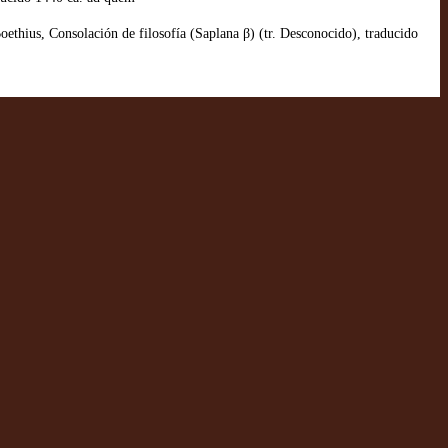
hius, Consolación de filosofía (Saplana β) (tr. Desconocido), traducido