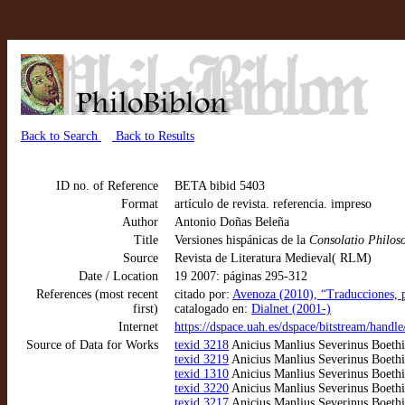
Back to Search
Back to Results
ID no. of Reference
BETA bibid 5403
Format
artículo de revista. referencia. impreso
Author
Antonio Doñas Beleña
Title
Versiones hispánicas de la
Consolatio Philos
Source
Revista de Literatura Medieval( RLM)
Date / Location
19 2007: páginas 295-312
References (most recent
citado por:
Avenoza (2010), “Traducciones, 
first)
catalogado en:
Dialnet (2001-)
Internet
https://dspace.uah.es/dspace/bitstream/ha
Source of Data for Works
texid 3218
Anicius Manlius Severinus Boethiu
texid 3219
Anicius Manlius Severinus Boethiu
texid 1310
Anicius Manlius Severinus Boethi
texid 3220
Anicius Manlius Severinus Boethiu
texid 3217
Anicius Manlius Severinus Boethiu