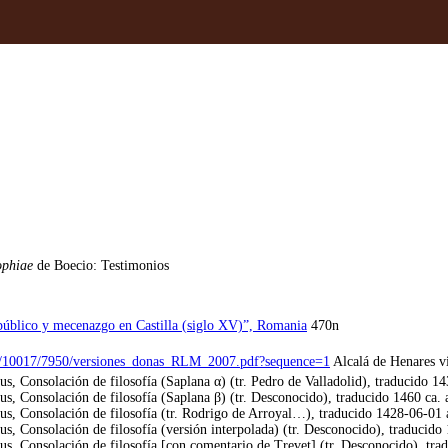
ophiae
de Boecio: Testimonios
público y mecenazgo en Castilla (siglo XV)”, Romania
470n
ndle/10017/7950/versiones_donas_RLM_2007.pdf?sequence=1
Alcalá de Henares v
s, Consolación de filosofía (Saplana α) (tr. Pedro de Valladolid), traducido 
s, Consolación de filosofía (Saplana β) (tr. Desconocido), traducido 1460 ca.
us, Consolación de filosofía (tr. Rodrigo de Arroyal…), traducido 1428-06-01
s, Consolación de filosofía (versión interpolada) (tr. Desconocido), traducido
s, Consolación de filosofía [con comentario de Trevet] (tr. Desconocido), tr