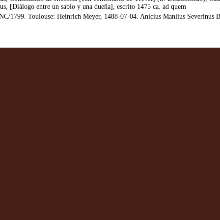
s, [Diálogo entre un sabio y una dueña], escrito 1475 ca. ad quem
C/1799. Toulouse: Heinrich Meyer, 1488-07-04. Anicius Manlius Severinus Boet