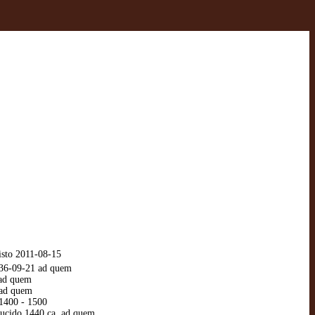
isto 2011-08-15
1436-09-21 ad quem
 ad quem
 ad quem
 1400 - 1500
aducido 1440 ca. ad quem