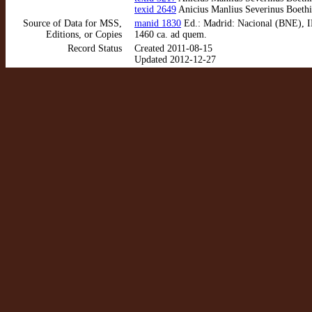
texid 2649
Anicius Manlius Severinus Boethiu
Source of Data for MSS,
manid 1830
Ed.: Madrid: Nacional (BNE), IN
Editions, or Copies
1460 ca. ad quem.
Record Status
Created 2011-08-15
Updated 2012-12-27