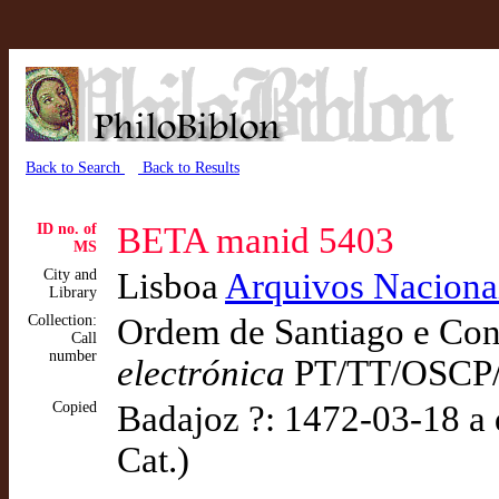
Back to Search
Back to Results
ID no. of
BETA manid 5403
MS
City and
Lisboa
Arquivos Naciona
Library
Collection:
Ordem de Santiago e Con
Call
number
electrónica
PT/TT/OSCP/
Copied
Badajoz ?: 1472-03-18 a
Cat.)