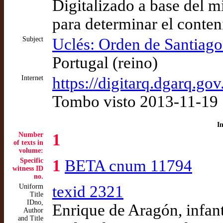
Digitalizado a base del 
para determinar el conten
Subject
Uclés: Orden de Santiago
Portugal (reino)
Internet
https://digitarq.dgarq.go
Tombo visto 2013-11-19
I
Number
1
of texts in
volume:
Specific
1
BETA cnum 11794
witness ID
no.
Uniform
texid 2321
Title
IDno,
Enrique de Aragón, infant
Author
and Title