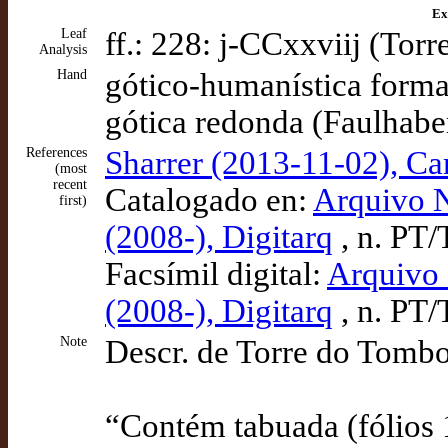
Ex
Leaf
ff.: 228: j-CCxxviij (Tor
Analysis
Hand
gótico-humanística forma
gótica redonda (Faulhabe
References
Sharrer (2013-11-02), Car
(most
recent
Catalogado en:
Arquivo 
first)
(2008-), Digitarq
, n. PT
Facsímil digital:
Arquivo
(2008-), Digitarq
, n. PT
Note
Descr. de Torre do Tombo
“Contém tabuada (fólios 1 