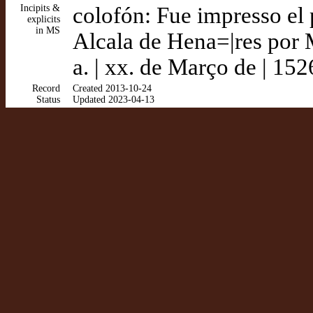
Incipits &
colofón: Fue impresso el p
explicits
in MS
Alcala de Hena=|res por M
a. | xx. de Março de | 1526 
Record
Created 2013-10-24
Status
Updated 2023-04-13