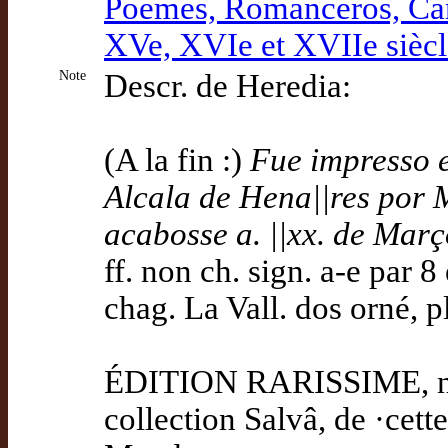
Poemes, Romanceros, Can
XVe, XVIe et XVIIe siècles
Note
Descr. de Heredia:
(A la fin :)
Fue impresso e
Alcala de Hena||res por M
acabosse a. ||xx. de Març
ff. non ch. sign. a-e par 8 
chag. La Vall. dos orné, pla
ÉDITION RARISSIME, non 
collection Salvâ, de ·cett