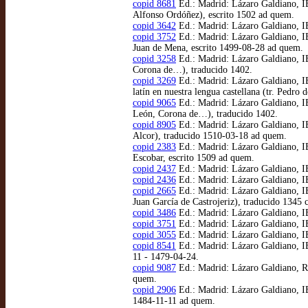
copid 8681
Ed.: Madrid: Lázaro Galdiano, IB
Alfonso Ordóñez), escrito 1502 ad quem.
copid 3642
Ed.: Madrid: Lázaro Galdiano, IB
copid 3752
Ed.: Madrid: Lázaro Galdiano, IB
Juan de Mena, escrito 1499-08-28 ad quem.
copid 3258
Ed.: Madrid: Lázaro Galdiano, IB
Corona de…), traducido 1402.
copid 3269
Ed.: Madrid: Lázaro Galdiano, IB
latín en nuestra lengua castellana (tr. Pedro
copid 9065
Ed.: Madrid: Lázaro Galdiano, IB
León, Corona de…), traducido 1402.
copid 8905
Ed.: Madrid: Lázaro Galdiano, IB
Alcor), traducido 1510-03-18 ad quem.
copid 2383
Ed.: Madrid: Lázaro Galdiano, IB
Escobar, escrito 1509 ad quem.
copid 2437
Ed.: Madrid: Lázaro Galdiano, IB
copid 2436
Ed.: Madrid: Lázaro Galdiano, IB
copid 2665
Ed.: Madrid: Lázaro Galdiano, IB
Juan García de Castrojeriz), traducido 1345 c
copid 3486
Ed.: Madrid: Lázaro Galdiano, IB
copid 3751
Ed.: Madrid: Lázaro Galdiano, IB
copid 3055
Ed.: Madrid: Lázaro Galdiano, IB
copid 8541
Ed.: Madrid: Lázaro Galdiano, IB
11 - 1479-04-24.
copid 9087
Ed.: Madrid: Lázaro Galdiano, R 
quem.
copid 2906
Ed.: Madrid: Lázaro Galdiano, IB 
1484-11-11 ad quem.