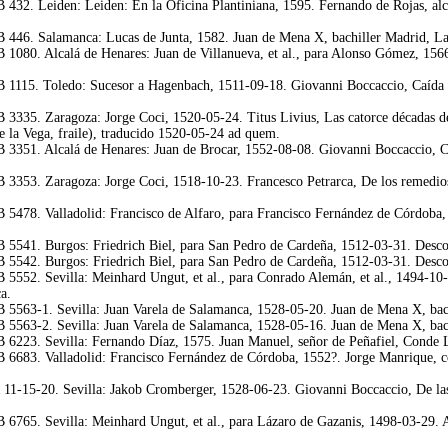
 432. Leiden: Leiden: En la Oficina Plantiniana, 1595. Fernando de Rojas, alc
 446. Salamanca: Lucas de Junta, 1582. Juan de Mena X, bachiller Madrid, Lab
 1080. Alcalá de Henares: Juan de Villanueva, et al., para Alonso Gómez, 156
 1115. Toledo: Sucesor a Hagenbach, 1511-09-18. Giovanni Boccaccio, Caída de
 3335. Zaragoza: Jorge Coci, 1520-05-24. Titus Livius, Las catorce décadas de
 de la Vega, fraile), traducido 1520-05-24 ad quem.
 3351. Alcalá de Henares: Juan de Brocar, 1552-08-08. Giovanni Boccaccio, Caí
 3353. Zaragoza: Jorge Coci, 1518-10-23. Francesco Petrarca, De los remedios 
 5478. Valladolid: Francisco de Alfaro, para Francisco Fernández de Córdoba, 
 5541. Burgos: Friedrich Biel, para San Pedro de Cardeña, 1512-03-31. Descono
 5542. Burgos: Friedrich Biel, para San Pedro de Cardeña, 1512-03-31. Descono
 5552. Sevilla: Meinhard Ungut, et al., para Conrado Alemán, et al., 1494-10-
a.
 5563-1. Sevilla: Juan Varela de Salamanca, 1528-05-20. Juan de Mena X, bach
 5563-2. Sevilla: Juan Varela de Salamanca, 1528-05-16. Juan de Mena X, bach
 6223. Sevilla: Fernando Díaz, 1575. Juan Manuel, señor de Peñafiel, Conde L
 6683. Valladolid: Francisco Fernández de Córdoba, 1552?. Jorge Manrique, c
11-15-20. Sevilla: Jakob Cromberger, 1528-06-23. Giovanni Boccaccio, De las 
6765. Sevilla: Meinhard Ungut, et al., para Lázaro de Gazanis, 1498-03-29. Al