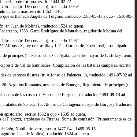
aberinto de fortuna, escrito 1444-02-22.
Ultramar (tr. Desconocido), traducido 1295?.
do de las armas, escrito 1462 - 1465.
o que es llamado Ángela de Fulgino, traducido 1505-05-31 a quo - 1510-05-
ón (tr. Juan de Molina), traducido 1524 ad quem.
 Pederzano, 1533. Garci Rodríguez de Montalvo, regidor de Medina del
Ultramar (tr. Desconocido), traducido 1295?.
?. Alfonso X, rey de Castilla y León, Corona de, Fuero real, promulgado
e príncipes (tr. Pedro López de Ayala, canciller mayor de Castilla y León,
reste de Val de Santibáñez, Compilación de las batallas campales, escrito
das de varones ilustres (tr. Alfonso de Palencia…), traducido 1491-07-02 ad
-20. Aegidius Romanus, arzobispo de Bourges, Regimiento de príncipes (tr.
edades de las cosas (tr. Vicente de Burgos…), traducido 1494-09-18 ad
Tratados de Séneca] (tr. Alonso de Cartagena, obispo de Burgos), traducido
 epistolario, escrito 1632 a quo - 1635 ad quem.
 di Pierozzi, arzobispo de Firenze, Suma de confesión “Primeramente es de
de Jaén, Nobiliario vero, escrito 1477-04 - 1485-05-15.
ragón (tr. Juan de Molina), traducido 1524 ad quem.