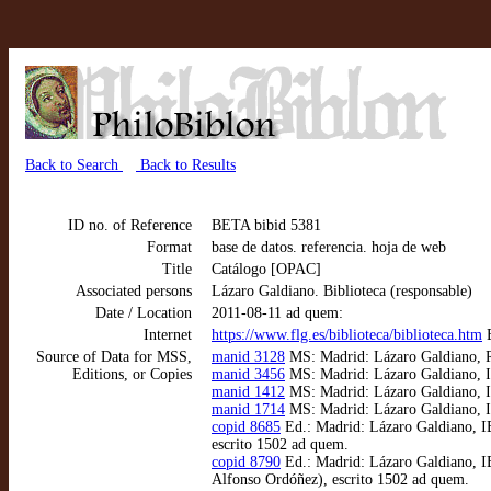
Back to Search
Back to Results
ID no. of Reference
BETA bibid 5381
Format
base de datos. referencia. hoja de web
Title
Catálogo [OPAC]
Associated persons
Lázaro Galdiano. Biblioteca (responsable)
Date / Location
2011-08-11 ad quem:
Internet
https://www.flg.es/biblioteca/biblioteca.htm
B
Source of Data for MSS,
manid 3128
MS: Madrid: Lázaro Galdiano, RB
Editions, or Copies
manid 3456
MS: Madrid: Lázaro Galdiano, IB
manid 1412
MS: Madrid: Lázaro Galdiano, IB
manid 1714
MS: Madrid: Lázaro Galdiano, IB 
copid 8685
Ed.: Madrid: Lázaro Galdiano, IB
escrito 1502 ad quem.
copid 8790
Ed.: Madrid: Lázaro Galdiano, IB
Alfonso Ordóñez), escrito 1502 ad quem.