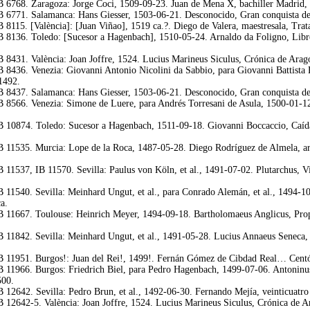
 6768. Zaragoza: Jorge Coci, 1509-09-23. Juan de Mena X, bachiller Madrid, L
 6771. Salamanca: Hans Giesser, 1503-06-21. Desconocido, Gran conquista de 
8115. [València]: [Juan Viñao], 1519 ca.?. Diego de Valera, maestresala, Trata
 8136. Toledo: [Sucesor a Hagenbach], 1510-05-24. Arnaldo da Foligno, Libr
 8431. València: Joan Joffre, 1524. Lucius Marineus Siculus, Crónica de Arag
 8436. Venezia: Giovanni Antonio Nicolini da Sabbio, para Giovanni Battista
1492.
 8437. Salamanca: Hans Giesser, 1503-06-21. Desconocido, Gran conquista de 
 8566. Venezia: Simone de Luere, para Andrés Torresani de Asula, 1500-01-12
 10874. Toledo: Sucesor a Hagenbach, 1511-09-18. Giovanni Boccaccio, Caída d
 11535. Murcia: Lope de la Roca, 1487-05-28. Diego Rodríguez de Almela, arcip
11537, IB 11570. Sevilla: Paulus von Köln, et al., 1491-07-02. Plutarchus, Vi
 11540. Sevilla: Meinhard Ungut, et al., para Conrado Alemán, et al., 1494-10
a.
 11667. Toulouse: Heinrich Meyer, 1494-09-18. Bartholomaeus Anglicus, Propi
 11842. Sevilla: Meinhard Ungut, et al., 1491-05-28. Lucius Annaeus Seneca, [
 11951. Burgos!: Juan del Rei!, 1499!. Fernán Gómez de Cibdad Real… Centón
 11966. Burgos: Friedrich Biel, para Pedro Hagenbach, 1499-07-06. Antoninus
500.
12642. Sevilla: Pedro Brun, et al., 1492-06-30. Fernando Mejía, veinticuatro 
 12642-5. València: Joan Joffre, 1524. Lucius Marineus Siculus, Crónica de A