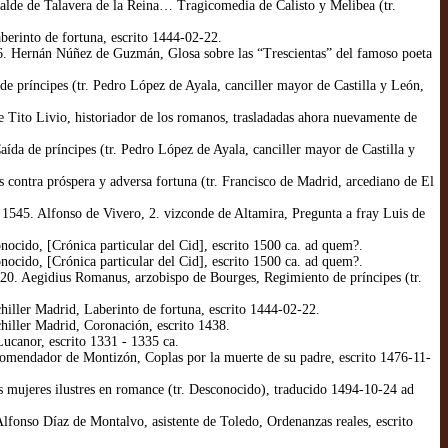
alde de Talavera de la Reina… Tragicomedia de Calisto y Melibea (tr.
erinto de fortuna, escrito 1444-02-22.
6. Hernán Núñez de Guzmán, Glosa sobre las “Trescientas” del famoso poeta
 príncipes (tr. Pedro López de Ayala, canciller mayor de Castilla y León,
 Tito Livio, historiador de los romanos, trasladadas ahora nuevamente de
da de príncipes (tr. Pedro López de Ayala, canciller mayor de Castilla y
contra próspera y adversa fortuna (tr. Francisco de Madrid, arcediano de El
1545. Alfonso de Vivero, 2. vizconde de Altamira, Pregunta a fray Luis de
cido, [Crónica particular del Cid], escrito 1500 ca. ad quem?.
cido, [Crónica particular del Cid], escrito 1500 ca. ad quem?.
20. Aegidius Romanus, arzobispo de Bourges, Regimiento de príncipes (tr.
iller Madrid, Laberinto de fortuna, escrito 1444-02-22.
iller Madrid, Coronación, escrito 1438.
ucanor, escrito 1331 - 1335 ca.
omendador de Montizón, Coplas por la muerte de su padre, escrito 1476-11-
mujeres ilustres en romance (tr. Desconocido), traducido 1494-10-24 ad
fonso Díaz de Montalvo, asistente de Toledo, Ordenanzas reales, escrito