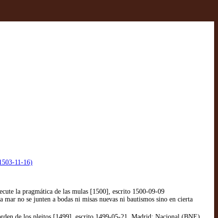
 1503-11-16)
ecute la pragmática de las mulas [1500], escrito 1500-09-09
a mar no se junten a bodas ni misas nuevas ni bautismos sino en cierta
rden de los pleitos [1499], escrito 1499-05-21. Madrid: Nacional (BNE),