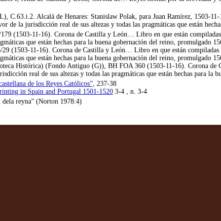
L), C.63.i.2. Alcalá de Henares: Stanislaw Polak, para Juan Ramírez, 1503-11
or de la jurisdicción real de sus altezas y todas las pragmáticas que están hec
I/179 (1503-11-16). Corona de Castilla y León… Libro en que están compiladas 
 pragmáticas que están hechas para la buena gobernación del reino, promulgado 1
B/29 (1503-11-16). Corona de Castilla y León… Libro en que están compiladas a
 pragmáticas que están hechas para la buena gobernación del reino, promulgado 1
oteca Histórica) (Fondo Antiguo (G)), BH FOA 360 (1503-11-16). Corona de Ca
risdicción real de sus altezas y todas las pragmáticas que están hechas para la
castellana de los Reyes Católicos”,
237-38
rinting in Spain and Portugal 1501-1520
3-4 , n. 3-4
& dela reyna” (Norton 1978:4)