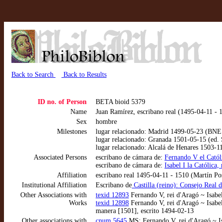
Back to Search
Back to Results
ID no. of Person
BETA bioid 5379
Name
Juan Ramírez, escribano real (1495-04-11 - 
Sex
hombre
Milestones
lugar relacionado: Madrid 1499-05-23 (BN
lugar relacionado: Granada 1501-05-15 (ed. 
lugar relacionado: Alcalá de Henares 1503-1
Associated Persons
escribano de cámara de:
Fernando V el Catól
escribano de cámara de:
Isabel I la Católica
Affiliation
escribano real 1495-04-11 - 1510 (Martín Po
Institutional Affiliation
Escribano de
Castilla (reino): Consejo Real 
Other Associations with
texid 12893
Fernando V, rei d'Aragó ~ Isabel
Works
texid 12898
Fernando V, rei d'Aragó ~ Isabel
manera [1501], escrito 1494-02-13
Other associations with
cnum 5645
MS: Fernando V, rei d'Aragó ~ Is