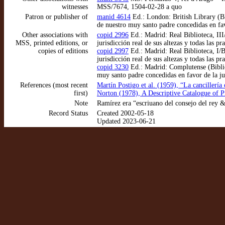
witnesses
MSS/7674, 1504-02-28 a quo
Patron or publisher of
manid 4614
Ed.: London: British Library (B
de nuestro muy santo padre concedidas en fav
Other associations with
copid 2996
Ed.: Madrid: Real Biblioteca, II
MSS, printed editions, or
jurisdicción real de sus altezas y todas las
copies of editions
copid 2997
Ed.: Madrid: Real Biblioteca, I/
jurisdicción real de sus altezas y todas las
copid 3230
Ed.: Madrid: Complutense (Bibli
muy santo padre concedidas en favor de la ju
References (most recent
Martín Postigo et al. (1959), “La cancillería 
first)
Norton (1978), A Descriptive Catalogue of P
Note
Ramírez era “escriuano del consejo del rey 
Record Status
Created 2002-05-18
Updated 2023-06-21