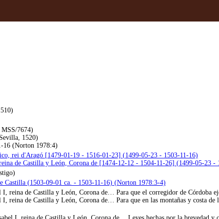
1510)
E MSS/7674)
Sevilla, 1520)
1-16 (Norton 1978:4)
ico, rei d'Aragó [1479-01-19 - 1516-01-23] (1499-05-23 - 1503-11-16)
, reina de Castilla y León, Corona de [1474-12-12 - 1504-11-26] (1499-05-23 -
stigo)
de Castilla (1503-09-01 ca. - 1503-11-16) (Norton 1978:3-4)
 I, reina de Castilla y León, Corona de… Para que el corregidor de Córdoba ej
 I, reina de Castilla y León, Corona de… Para que en las montañas y costa de l
abel I, reina de Castilla y León, Corona de… Leyes hechas por la brevedad y o