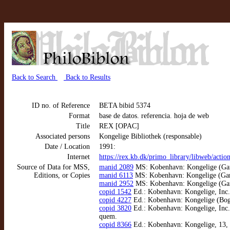
Back to Search
Back to Results
ID no. of Reference
BETA bibid 5374
Format
base de datos. referencia. hoja de web
Title
REX [OPAC]
Associated persons
Kongelige Bibliothek (responsable)
Date / Location
1991:
Internet
https://rex.kb.dk/primo_library/libweb/actio
Source of Data for MSS,
manid 2089
MS: Kobenhavn: Kongelige (Gaml.
Editions, or Copies
manid 6113
MS: Kobenhavn: Kongelige (Gaml.
manid 2952
MS: Kobenhavn: Kongelige (Gaml.
copid 1542
Ed.: Kobenhavn: Kongelige, Inc. H
copid 4227
Ed.: Kobenhavn: Kongelige (Boghi
copid 3820
Ed.: Kobenhavn: Kongelige, Inc. H
quem.
copid 8366
Ed.: Kobenhavn: Kongelige, 13, 2