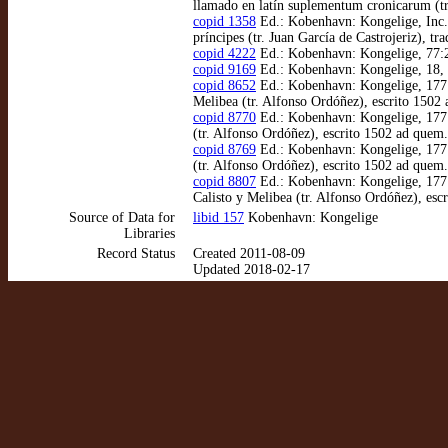
llamado en latín suplementum cronicarum (tr
copid 1358
Ed.: Kobenhavn: Kongelige, Inc. 
príncipes (tr. Juan García de Castrojeriz), tr
copid 4222
Ed.: Kobenhavn: Kongelige, 77:2, 
copid 9169
Ed.: Kobenhavn: Kongelige, 18, 
copid 8652
Ed.: Kobenhavn: Kongelige, 177:1
Melibea (tr. Alfonso Ordóñez), escrito 1502
copid 8770
Ed.: Kobenhavn: Kongelige, 177:1
(tr. Alfonso Ordóñez), escrito 1502 ad quem.
copid 8769
Ed.: Kobenhavn: Kongelige, 177:1
(tr. Alfonso Ordóñez), escrito 1502 ad quem.
copid 8807
Ed.: Kobenhavn: Kongelige, 177:
Calisto y Melibea (tr. Alfonso Ordóñez), esc
Source of Data for
libid 157
Kobenhavn: Kongelige
Libraries
Record Status
Created 2011-08-09
Updated 2018-02-17