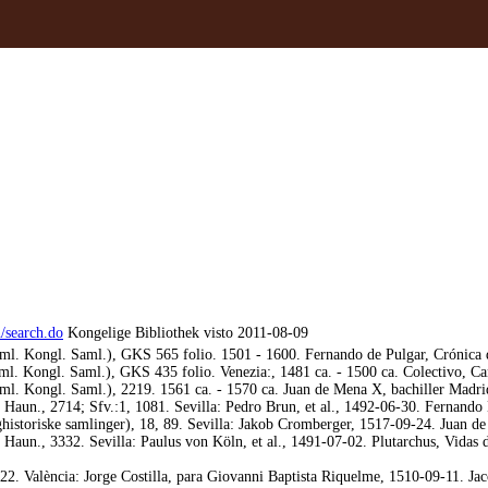
n/search.do
Kongelige Bibliothek visto 2011-08-09
 Kongl. Saml.), GKS 565 folio. 1501 - 1600. Fernando de Pulgar, Crónica de 
 Kongl. Saml.), GKS 435 folio. Venezia:, 1481 ca. - 1500 ca. Colectivo, Ca
 Kongl. Saml.), 2219. 1561 ca. - 1570 ca. Juan de Mena X, bachiller Madrid, 
aun., 2714; Sfv.:1, 1081. Sevilla: Pedro Brun, et al., 1492-06-30. Fernando M
storiske samlinger), 18, 89. Sevilla: Jakob Cromberger, 1517-09-24. Juan de 
aun., 3332. Sevilla: Paulus von Köln, et al., 1491-07-02. Plutarchus, Vidas d
2. València: Jorge Costilla, para Giovanni Baptista Riquelme, 1510-09-11. Ja