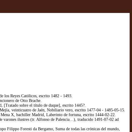
los Reyes Católicos, escrito 1482 - 1493.
ncionero de Otto Brache.
[Tratado sobre el título de duque], escrito 1445?.
ejía, veinticuatro de Jaén, Nobiliario vero, escrito 1477-04 - 1485-05-15.
Mena X, bachiller Madrid, Laberinto de fortuna, escrito 1444-02-22.
e varones ilustres (tr. Alfonso de Palencia…), traducido 1491-07-02 ad
copo Filippo Foresti da Bergamo, Suma de todas las crónicas del mundo,