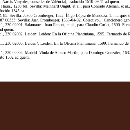
. Narcís Vinyoles, conseller de València), traducido 1510-09-11 ad quem.
Haun., 1230 fol. Sevilla: Meinhard Ungut, et al., para Conrado Alemán, et a
aducido 1345 ca.
85. Sevilla: Jakob Cromberger, 1522. Íñigo López de Mendoza, 1. marqués de Sa
87 00333. Sevilla: Juan Cromberger, 1535-04-02. Colectivo… Cancionero gen
, 230 02001. Salamanca: Juan Renaut, et al., para Claudio Curlet, 1590. Fern
 ad quem.
, 230 02002. Leiden: Leiden: En la Oficina Plantiniana, 1595. Fernando de R
, 230 02003. Leiden?: Leiden: En la Oficina Plantiniana, 1599. Fernando de 
1, 230 02004. Madrid: Viuda de Alonso Martín, para Domingo González, 1632.
rito 1502 ad quem.