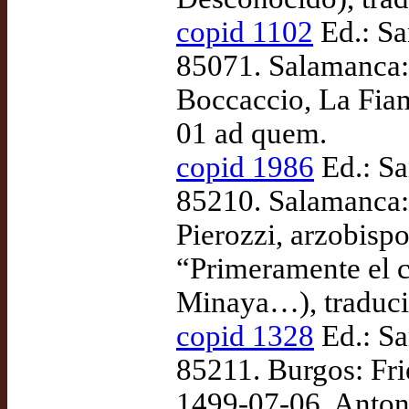
copid 1102
Ed.: Sa
85071. Salamanca:
Boccaccio, La Fiam
01 ad quem.
copid 1986
Ed.: Sa
85210. Salamanca: 
Pierozzi, arzobisp
“Primeramente el c
Minaya…), traduc
copid 1328
Ed.: Sa
85211. Burgos: Fri
1499-07-06. Antoni