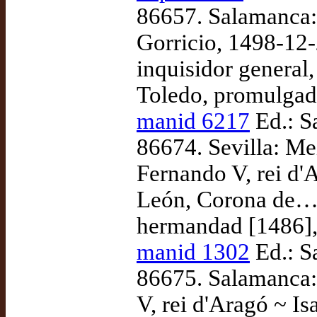
86657. Salamanca: 
Gorricio, 1498-12-
inquisidor general
Toledo, promulgad
manid 6217
Ed.: S
86674. Sevilla: Me
Fernando V, rei d'A
León, Corona de… 
hermandad [1486],
manid 1302
Ed.: S
86675. Salamanca: 
V, rei d'Aragó ~ Is