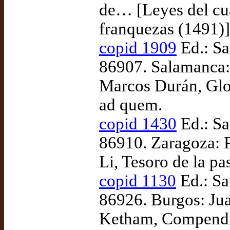
de… [Leyes del cua
franquezas (1491)]
copid 1909
Ed.: Sa
86907. Salamanca:
Marcos Durán, Glos
ad quem.
copid 1430
Ed.: Sa
86910. Zaragoza: 
Li, Tesoro de la p
copid 1130
Ed.: Sa
86926. Burgos: Ju
Ketham, Compendio