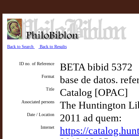
Back to Search
Back to Results
ID no. of Reference
BETA bibid 5372
Format
base de datos. refe
Title
Catalog [OPAC]
Associated persons
The Huntington Lib
Date / Location
2011 ad quem:
Internet
https://catalog.hun