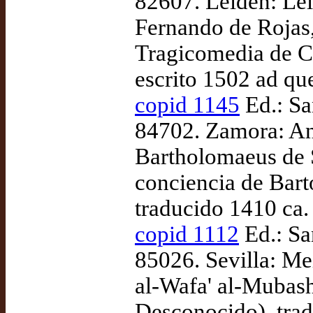
82607. Leiden: Lei
Fernando de Rojas,
Tragicomedia de Ca
escrito 1502 ad qu
copid 1145
Ed.: Sa
84702. Zamora: An
Bartholomaeus de 
conciencia de Bart
traducido 1410 ca.
copid 1112
Ed.: Sa
85026. Sevilla: Me
al-Wafa' al-Mubashs
Desconocido), trad