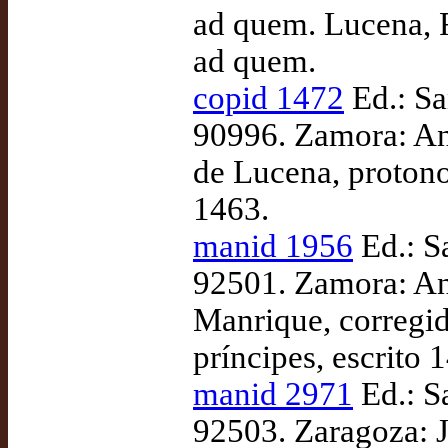
ad quem. Lucena, R
ad quem.
copid 1472
Ed.: Sa
90996. Zamora: An
de Lucena, protonot
1463.
manid 1956
Ed.: S
92501. Zamora: An
Manrique, corregi
príncipes, escrito
manid 2971
Ed.: S
92503. Zaragoza: J