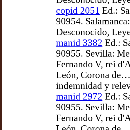
copid 2051
Ed.: Sa
90954. Salamanca: 
Desconocido, Leyes 
manid 3382
Ed.: S
90955. Sevilla: Me
Fernando V, rei d'A
León, Corona de… 
indemnidad y relev
manid 2972
Ed.: S
90955. Sevilla: Mei
Fernando V, rei d'A
León, Corona de… 