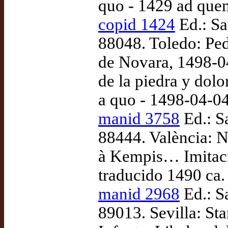
quo - 1429 ad que
copid 1424
Ed.: Sa
88048. Toledo: Pe
de Novara, 1498-04
de la piedra y dolor
a quo - 1498-04-0
manid 3758
Ed.: S
88444. València: 
à Kempis… Imitació
traducido 1490 ca.
manid 2968
Ed.: S
89013. Sevilla: St