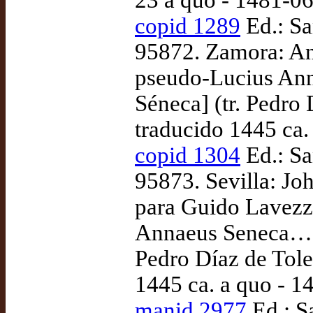
23 a quo - 1481-0
copid 1289
Ed.: Sa
95872. Zamora: An
pseudo-Lucius Ann
Séneca] (tr. Pedro 
traducido 1445 ca.
copid 1304
Ed.: Sa
95873. Sevilla: Joh
para Guido Lavezza
Annaeus Seneca… [
Pedro Díaz de Tole
1445 ca. a quo - 
manid 2977
Ed.: S