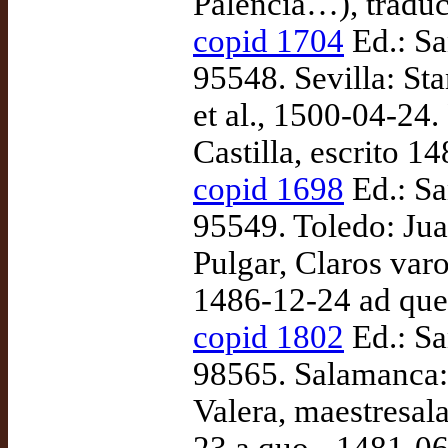
Palencia…), tradu
copid 1704
Ed.: Sa
95548. Sevilla: Sta
et al., 1500-04-24
Castilla, escrito 
copid 1698
Ed.: Sa
95549. Toledo: Ju
Pulgar, Claros varo
1486-12-24 ad qu
copid 1802
Ed.: Sa
98565. Salamanca:
Valera, maestresal