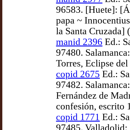
96583. [Huete]: [Ál
papa ~ Innocentius
la Santa Cruzada] 
manid 2396
Ed.: S
97480. Salamanca:
Torres, Eclipse del
copid 2675
Ed.: Sa
97482. Salamanca: 
Fernández de Madri
confesión, escrito
copid 1771
Ed.: Sa
97485. Valladolid: 