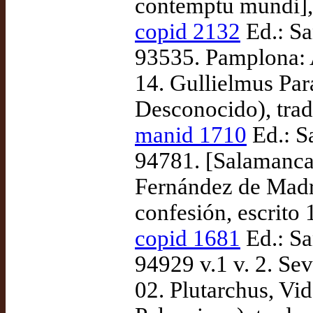
contemptu mundi], 
copid 2132
Ed.: Sa
93535. Pamplona: 
14. Gullielmus Para
Desconocido), tra
manid 1710
Ed.: S
94781. [Salamanca]
Fernández de Madri
confesión, escrito
copid 1681
Ed.: Sa
94929 v.1 v. 2. Sev
02. Plutarchus, Vid