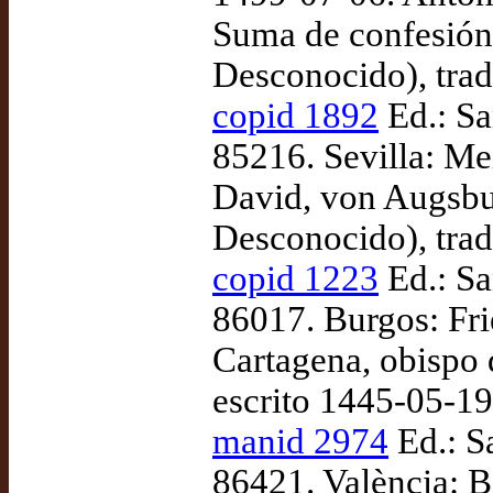
Suma de confesión 
Desconocido), trad
copid 1892
Ed.: Sa
85216. Sevilla: Me
David, von Augsbur
Desconocido), tra
copid 1223
Ed.: Sa
86017. Burgos: Fri
Cartagena, obispo 
escrito 1445-05-1
manid 2974
Ed.: S
86421. València: B