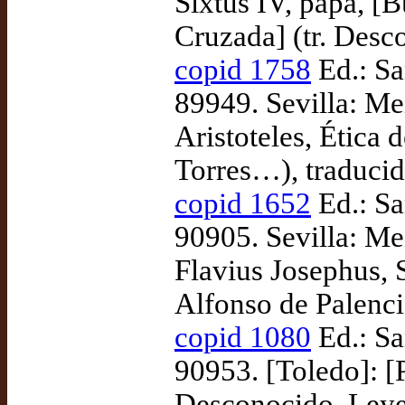
Sixtus IV, papa, [B
Cruzada] (tr. Desc
copid 1758
Ed.: Sa
89949. Sevilla: Me
Aristoteles, Ética 
Torres…), traducid
copid 1652
Ed.: Sa
90905. Sevilla: Me
Flavius Josephus, Si
Alfonso de Palenci
copid 1080
Ed.: Sa
90953. [Toledo]: [
Desconocido, Leyes 