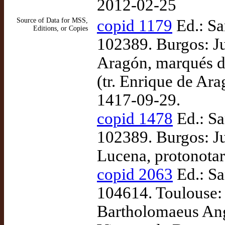
2012-02-25
Source of Data for MSS,
copid 1179
Ed.: Sa
Editions, or Copies
102389. Burgos: J
Aragón, marqués de
(tr. Enrique de Ar
1417-09-29.
copid 1478
Ed.: Sa
102389. Burgos: J
Lucena, protonotari
copid 2063
Ed.: Sa
104614. Toulouse:
Bartholomaeus Angl