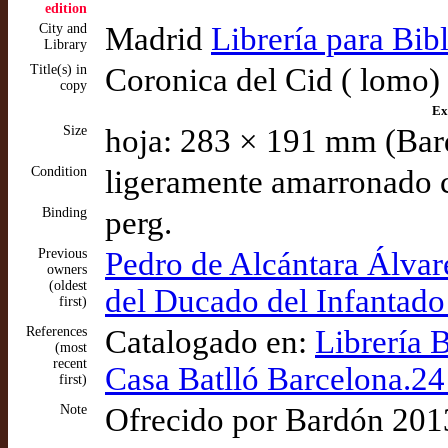
edition
City and
Madrid
Librería para Bibl
Library
Title(s) in
Coronica del Cid ( lomo)
copy
Ex
Size
hoja: 283 × 191 mm (Bar
Condition
ligeramente amarronado 
Binding
perg.
Previous
Pedro de Alcántara Álvar
owners
(oldest
del Ducado del Infantado
first)
References
Catalogado en:
Librería 
(most
recent
Casa Batlló Barcelona.2
first)
Note
Ofrecido por Bardón 201