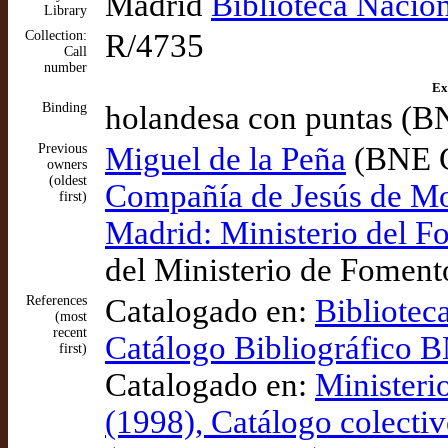
Madrid
Biblioteca Nacio
Library
Collection:
R/4735
Call
number
Ex
Binding
holandesa con puntas (B
Previous
Miguel de la Peña
(BNE Ca
owners
(oldest
Compañía de Jesús de Mo
first)
Madrid: Ministerio del 
del Ministerio de Foment
References
Catalogado en:
Bibliotec
(most
recent
Catálogo Bibliográfico
first)
Catalogado en:
Ministeri
(1998), Catálogo colectiv