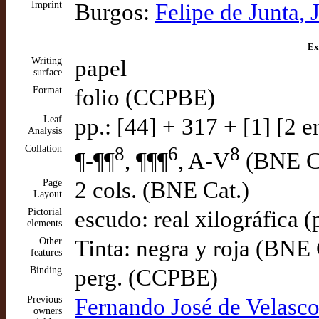
Imprint
Burgos:
Felipe de Junta
, 
Ex
Writing
papel
surface
Format
folio (CCPBE)
Leaf
pp.: [44] + 317 + [1] [2 
Analysis
Collation
8
6
8
¶-¶¶
, ¶¶¶
, A-V
(BNE Ca
Page
2 cols. (BNE Cat.)
Layout
Pictorial
escudo: real xilográfica 
elements
Other
Tinta: negra y roja (BNE 
features
Binding
perg. (CCPBE)
Previous
Fernando José de Velasco 
owners