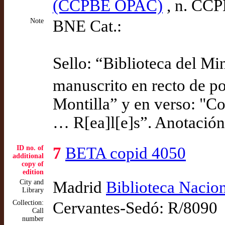
(CCPBE OPAC)
, n. CC
Note
BNE Cat.:
Sello: “Biblioteca del Min
manuscrito en recto de p
Montilla” y en verso: "C
… R[ea]l[e]s”. Anotación
ID no. of
7
BETA copid 4050
additional
copy of
edition
City and
Madrid
Biblioteca Nacio
Library
Collection:
Cervantes-Sedó: R/8090
Call
number