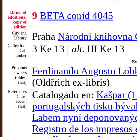
ID no. of
9
BETA copid 4045
additional
copy of
edition
City and
Praha
Národni knihovna 
Library
Collection:
3 Ke 13 |
alt.
III Ke 13
Call
number
Ex
Previous
Ferdinando Augusto Lobk
owners
(oldest
(Oldřrich ex-libris)
first)
References
Catalogado en:
Kašpar (1
(most
recent
portugalských tisku býv
first)
Labem nyní deponovaných
Registro de los impresos 