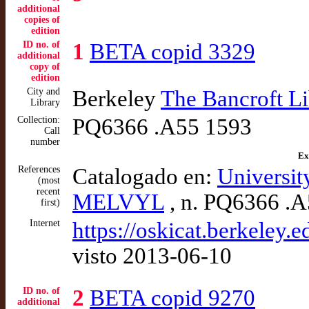
additional
copies of
edition
ID no. of
1
BETA copid 3329
additional
copy of
edition
City and
Berkeley
The Bancroft Li
Library
Collection:
PQ6366 .A55 1593
Call
number
Ex
References
Catalogado en:
Universit
(most
recent
MELVYL
, n. PQ6366 .
first)
Internet
https://oskicat.berkeley
visto 2013-06-10
ID no. of
2
BETA copid 9270
additional