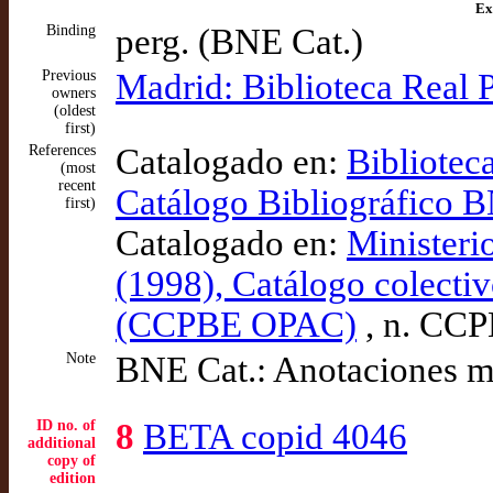
Ex
Binding
perg. (BNE Cat.)
Previous
Madrid: Biblioteca Real 
owners
(oldest
first)
References
Catalogado en:
Bibliotec
(most
recent
Catálogo Bibliográfico
first)
Catalogado en:
Ministeri
(1998), Catálogo colectiv
(CCPBE OPAC)
, n. CC
Note
BNE Cat.: Anotaciones ma
ID no. of
8
BETA copid 4046
additional
copy of
edition