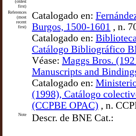
(oldest
first)
References
Catalogado en:
Fernández
(most
recent
Burgos, 1500-1601
, n. 7
first)
Catalogado en:
Bibliotec
Catálogo Bibliográfico
Véase:
Maggs Bros. (192
Manuscripts and Binding
Catalogado en:
Ministeri
(1998), Catálogo colectiv
(CCPBE OPAC)
, n. CC
Note
Descr. de BNE Cat.: