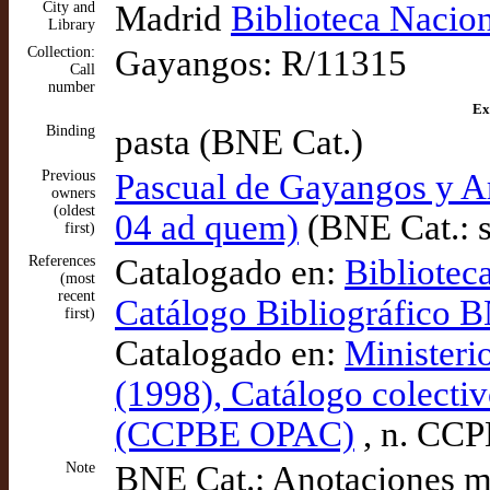
City and
Madrid
Biblioteca Nacio
Library
Collection:
Gayangos: R/11315
Call
number
Ex
Binding
pasta (BNE Cat.)
Previous
Pascual de Gayangos y Ar
owners
(oldest
04 ad quem)
(BNE Cat.: s
first)
References
Catalogado en:
Bibliotec
(most
recent
Catálogo Bibliográfico
first)
Catalogado en:
Ministeri
(1998), Catálogo colectiv
(CCPBE OPAC)
, n. CC
Note
BNE Cat.: Anotaciones ma