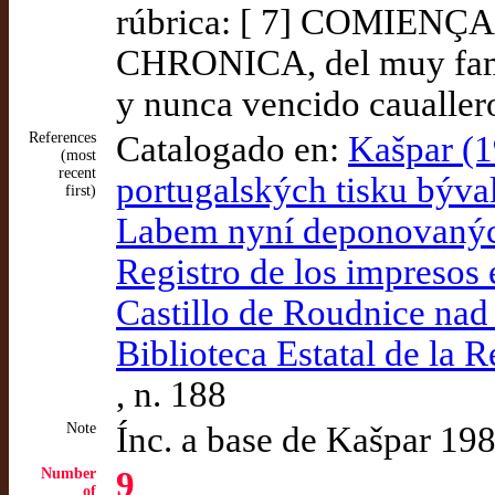
rúbrica: [ 7] COMIEN
CHRONICA, del muy famo
y nunca vencido caualler
References
Catalogado en:
Kašpar (1
(most
recent
portugalských tisku býv
first)
Labem nyní deponovaných
Registro de los impresos 
Castillo de Roudnice nad
Biblioteca Estatal de la 
, n. 188
Note
Ínc. a base de Kašpar 19
Number
9
of