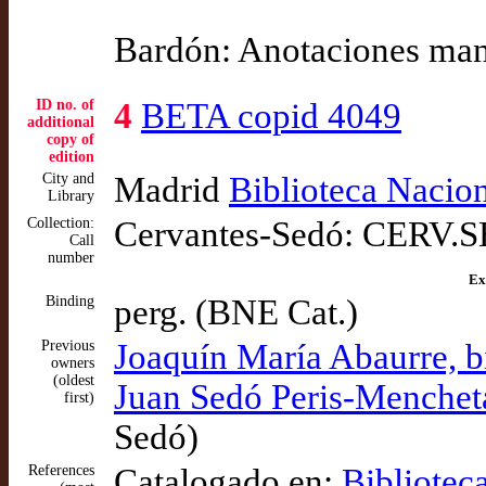
Bardón: Anotaciones manu
ID no. of
4
BETA copid 4049
additional
copy of
edition
City and
Madrid
Biblioteca Nacio
Library
Collection:
Cervantes-Sedó: CERV.
Call
number
Ex
Binding
perg. (BNE Cat.)
Previous
Joaquín María Abaurre, bi
owners
(oldest
Juan Sedó Peris-Menchet
first)
Sedó)
References
Catalogado en:
Bibliotec