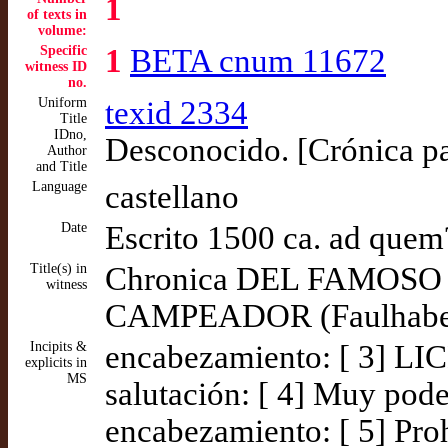
1
of texts in
volume:
Specific
1
BETA cnum 11672
witness ID
no.
Uniform
texid 2334
Title
IDno,
Desconocido. [Crónica par
Author
and Title
Language
castellano
Date
Escrito 1500 ca. ad quem
Title(s) in
Chronica DEL FAMOS
witness
CAMPEADOR (Faulhabe
Incipits &
encabezamiento: [ 3] L
explicits in
MS
salutación: [ 4] Muy pod
encabezamiento: [ 5] Pr