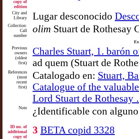
copy of
edition
City and
Lugar desconocido
Desc
Library
Collection:
olim
Stuart de Rothesay C
Call
number
Ex
Previous
Charles Stuart, 1. barón 
owners
(oldest
ad quem (Stuart de Rothe
first)
References
Catalogado en:
Stuart, Ba
(most
recent
Catalogue of the valuable
first)
Lord Stuart de Rothesay
Note
¿Identificable con algun
ID no. of
3
BETA copid 3328
additional
copy of