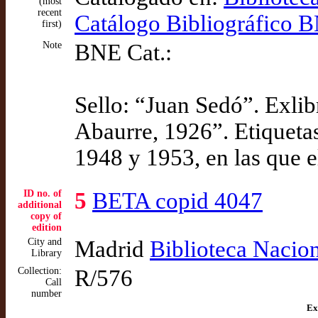
(most
recent
Catálogo Bibliográfico
first)
Note
BNE Cat.:
Sello: “Juan Sedó”. Exlib
Abaurre, 1926”. Etiquetas
1948 y 1953, en las que e
ID no. of
5
BETA copid 4047
additional
copy of
edition
City and
Madrid
Biblioteca Nacio
Library
Collection:
R/576
Call
number
Ex