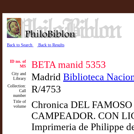
Back to Search
Back to Results
ID no. of
BETA manid 5353
MS
City and
Madrid
Biblioteca Nacio
Library
Collection:
R/4753
Call
number
Title of
Chronica DEL FAMOS
volume
CAMPEADOR. CON LIC
Imprimeria de Philippe de