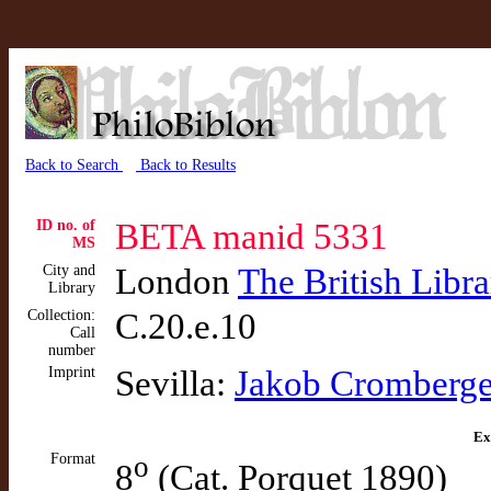
Back to Search
Back to Results
ID no. of
BETA manid 5331
MS
City and
London
The British Libra
Library
Collection:
C.20.e.10
Call
number
Imprint
Sevilla:
Jakob Cromberger
Ex
Format
o
8
(Cat. Porquet 1890)