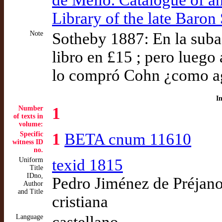
de Mello. Catalogue of a
Library of the late Baron 
Note
Sotheby 1887: En la subas
libro en £15 ; pero luego
lo compró Cohn ¿como ag
I
Number
1
of texts in
volume:
Specific
1
BETA cnum 11610
witness ID
no.
Uniform
texid 1815
Title
IDno,
Pedro Jiménez de Préjano,
Author
and Title
cristiana
Language