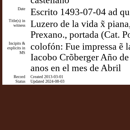
castellano
Date
Escrito 1493-07-04 ad q
Title(s) in
Luzero de la vida x̃ pia
witness
Prexano., portada (Cat. P
Incipits &
colofón: Fue impressa ẽ l
explicits in
MS
Iacobo Crõberger Año de 
anos en el mes de Abril
Record
Created 2013-03-01
Status
Updated 2024-08-03