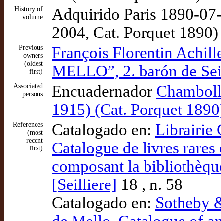
History of
Adquirido Paris 1890-07-
volume
2004, Cat. Porquet 1890)
Previous
François Florentin Achi
owners
(oldest
MELLO”, 2. barón de Seil
first)
Associated
Encuadernador
Chambolle
persons
1915) (Cat. Porquet 1890
References
Catalogado en:
Librairie 
(most
recent
Catalogue de livres rares
first)
composant la bibliothèqu
[Seilliere]
18 , n. 58
Catalogado en:
Sotheby &