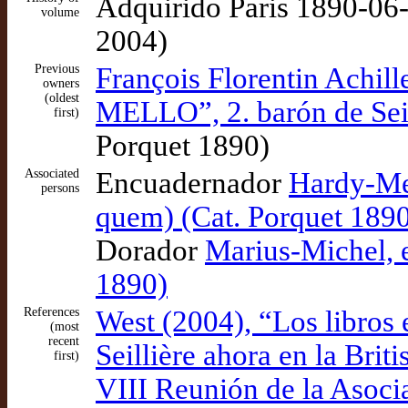
Adquirido Paris 1890-06-
volume
2004)
Previous
François Florentin Achi
owners
(oldest
MELLO”, 2. barón de Seil
first)
Porquet 1890)
Associated
Encuadernador
Hardy-Mes
persons
quem) (Cat. Porquet 189
Dorador
Marius-Michel, 
1890)
References
West (2004), “Los libros 
(most
recent
Seillière ahora en la Brit
first)
VIII Reunión de la Asoci