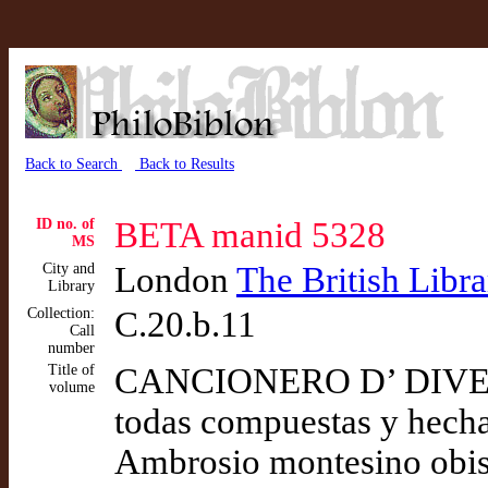
Back to Search
Back to Results
ID no. of
BETA manid 5328
MS
City and
London
The British Libra
Library
Collection:
C.20.b.11
Call
number
Title of
CANCIONERO D’ DIVERS
volume
todas compuestas y hecha
Ambrosio montesino obisp