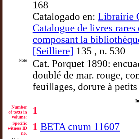
168
Catalogado en:
Librairie 
Catalogue de livres rares
composant la bibliothèqu
[Seilliere]
135 , n. 530
Note
Cat. Porquet 1890: encuad.
doublé de mar. rouge, com
feuillages, dorure à petits 
I
Number
1
of texts in
volume:
Specific
1
BETA cnum 11607
witness ID
no.