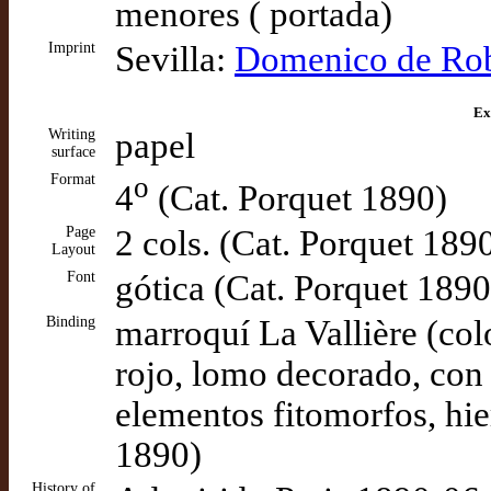
menores ( portada)
Imprint
Sevilla:
Domenico de Robe
Ex
Writing
papel
surface
Format
o
4
(Cat. Porquet 1890)
Page
2 cols. (Cat. Porquet 189
Layout
Font
gótica (Cat. Porquet 1890
Binding
marroquí La Vallière (col
rojo, lomo decorado, con
elementos fitomorfos, hie
1890)
History of