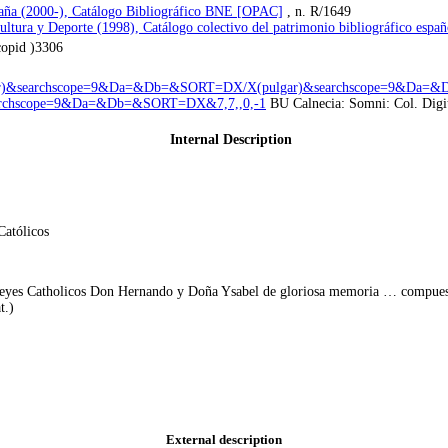
paña (2000-), Catálogo Bibliográfico BNE [OPAC]
, n. R/1649
Cultura y Deporte (1998), Catálogo colectivo del patrimonio bibliográfico e
copid )3306
/X(pulgar)&searchscope=9&Da=&Db=&SORT=DX/X(pulgar)&searchscope=9
searchscope=9&Da=&Db=&SORT=DX&7,7,,0,-1
BU Calnecia: Somni: Col. Digi
Internal Description
Católicos
 Reyes Catholicos Don Hernando y Doña Ysabel de gloriosa memoria … compues
t.)
External description