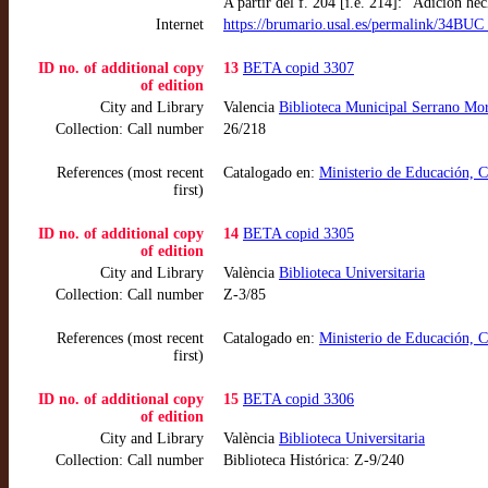
A partir del f. 204 [i.e. 214]: "Adicion h
Internet
https://brumario.usal.es/permalink/34
ID no. of additional copy
13
BETA copid 3307
of edition
City and Library
Valencia
Biblioteca Municipal Serrano Mor
Collection: Call number
26/218
References (most recent
Catalogado en:
Ministerio de Educación, 
first)
ID no. of additional copy
14
BETA copid 3305
of edition
City and Library
València
Biblioteca Universitaria
Collection: Call number
Z-3/85
References (most recent
Catalogado en:
Ministerio de Educación, 
first)
ID no. of additional copy
15
BETA copid 3306
of edition
City and Library
València
Biblioteca Universitaria
Collection: Call number
Biblioteca Histórica: Z-9/240