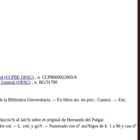
spañol (CCPBE OPAC)
, n. CCPB000022069-8
go General (OPAC)
, n. BG/31700
e la Biblioteca Universitaria. -- Ex-libris ms. en port.: Cuenca . -- Enc.
aduccio?n al lati?n sobre el original de Hernando del Pulgar.
o
o
os col. -- L. red. y go?t. -- Numerado con n
ara?bigos de h. 1 a 96 y con n