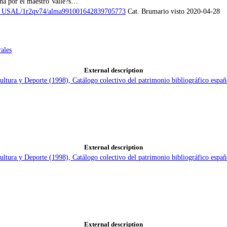
echa por el maestro Valle?s…"
BUC_USAL/1r2qv74/alma991001642839705773
Cat. Brumario visto 2020-04-28
ales
External description
Cultura y Deporte (1998), Catálogo colectivo del patrimonio bibliográfico e
External description
Cultura y Deporte (1998), Catálogo colectivo del patrimonio bibliográfico e
External description