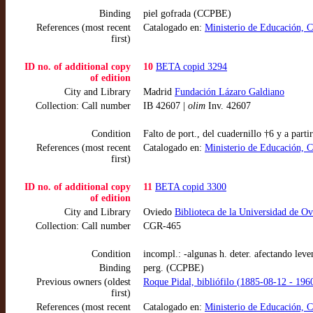
Binding
piel gofrada (CCPBE)
References (most recent
Catalogado en:
Ministerio de Educación, 
first)
ID no. of additional copy
10
BETA copid 3294
of edition
City and Library
Madrid
Fundación Lázaro Galdiano
Collection: Call number
IB 42607 |
olim
Inv. 42607
Condition
Falto de port., del cuadernillo †6 y a par
References (most recent
Catalogado en:
Ministerio de Educación, 
first)
ID no. of additional copy
11
BETA copid 3300
of edition
City and Library
Oviedo
Biblioteca de la Universidad de O
Collection: Call number
CGR-465
Condition
incompl.: -algunas h. deter. afectando lev
Binding
perg. (CCPBE)
Previous owners (oldest
Roque Pidal, bibliófilo (1885-08-12 - 196
first)
References (most recent
Catalogado en:
Ministerio de Educación, 