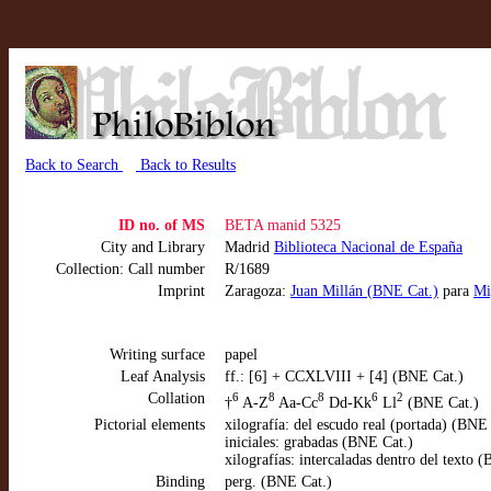
Back to Search
Back to Results
ID no. of MS
BETA manid 5325
City and Library
Madrid
Biblioteca Nacional de España
Collection: Call number
R/1689
Imprint
Zaragoza:
Juan Millán (BNE Cat.)
para
Mi
Writing surface
papel
Leaf Analysis
ff.: [6] + CCXLVIII + [4] (BNE Cat.)
Collation
6
8
8
6
2
†
A-Z
Aa-Cc
Dd-Kk
Ll
(BNE Cat.)
Pictorial elements
xilografía: del escudo real (portada) (BNE
iniciales: grabadas (BNE Cat.)
xilografías: intercaladas dentro del texto 
Binding
perg. (BNE Cat.)