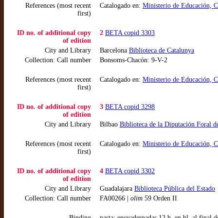
References (most recent
Catalogado en:
Ministerio de Educación, 
first)
ID no. of additional copy
2
BETA copid 3303
of edition
City and Library
Barcelona
Biblioteca de Catalunya
Collection: Call number
Bonsoms-Chacón: 9-V-2
References (most recent
Catalogado en:
Ministerio de Educación, 
first)
ID no. of additional copy
3
BETA copid 3298
of edition
City and Library
Bilbao
Biblioteca de la Diputación Foral d
References (most recent
Catalogado en:
Ministerio de Educación, 
first)
ID no. of additional copy
4
BETA copid 3302
of edition
City and Library
Guadalajara
Biblioteca Pública del Estado
Collection: Call number
FA00266 |
olim
59 Orden II
Binding
pasta; encuadernadas 12 h. en bl. al final