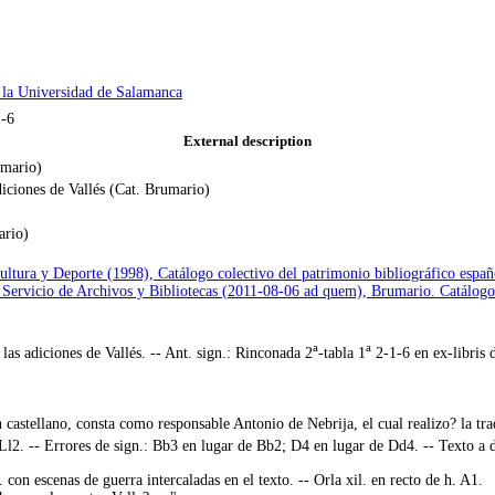
e la Universidad de Salamanca
-6
External description
mario)
iciones de Vallés (Cat. Brumario)
ario)
Cultura y Deporte (1998), Catálogo colectivo del patrimonio bibliográfico e
 Servicio de Archivos y Bibliotecas (2011-08-06 ad quem), Brumario. Catálo
a
a
s adiciones de Vallés. -- Ant. sign.: Rinconada 2
-tabla 1
2-1-6 en ex-libris d
en castellano, consta como responsable Antonio de Nebrija, el cual realizo? la tr
l2. -- Errores de sign.: Bb3 en lugar de Bb2; D4 en lugar de Dd4. -- Texto a d
xil. con escenas de guerra intercaladas en el texto. -- Orla xil. en recto de h. A1.