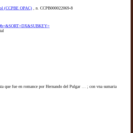
spañol (CCPBE OPAC)
, n. CCPB000022069-8
&Da=&Db=&SORT=DX&SUBKEY=
tal
ta que fue en romance por Hernando del Pulgar … ; con vna sumaria