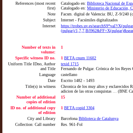
References (most recent
Catalogado en:
Biblioteca Nacional de Es
first)
Catalogado en:
Ministerio de Educación, 
Note
Facsm. digital de Valencia: BU, Z-9/240 (
Subject
Internet - Facsímiles digitalizados
Internet
https://trobes.uv.es/searcħS9*val?
(pulgar)/1,7,7,B/l962&FF=X(pulgar)&
Number of texts in
1
volume:
Specific witness ID no.
1
BETA cnum 11602
Uniform Title IDno, Author
texid 1715
and Title
Fernando de Pulgar. Crónica de los Reyes 
Language
castellano
Date
Escrito 1482 - 1493
Title(s) in witness
Chronica de los muy altos y esclarecidos
adicion de las otras conquistas … (BNE Ca
Number of additional
15
copies of edition
ID no. of additional copy
1
BETA copid 3304
of edition
City and Library
Barcelona
Biblioteca de Catalunya
Collection: Call number
Res. 961-Fol