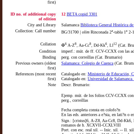
first)
ID no. of additional copy
12
BETA copid 3301
of edition
City and Library
Salamanca
Biblioteca General Histórica d
Collection: Call number
a
a
BG/31700 |
olim
Rinconada 2
-tabla 1
2-1
Collation
6
8
8
6
12
✠
A-Z
, Aa-Cc
, Dd-Kk
, Ll
(Cat. Bru
Condition
imperf.: mút. de ff. CCV-CCXX con las ad
Binding
perg. con correíllas (Cat. Brumario)
Previous owners (oldest
Salamanca: Colegio de Cuenca
(Cat. Brum
first)
References (most recent
Catalogado en:
Ministerio de Educación, 
first)
Catalogado en:
Universidad de Salamanca.
Note
Descr. Brumario:
Ejemp. mút. de los folios CCV-CCXX con la
perg., correíllas
Fecha completa consta en colofo?n
En las eds. anteriores a e?sta, en lati?n o 
Sign.: [cristus]6, A-Z8, Aa-Cc8, Dd-Kk6, L
romanos de h. XCXVII-CCXLVIII
Port. con esc. real xil. -- Inic. xil. -- Il. 