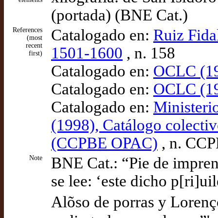
(portada) (BNE Cat.)
References
Catalogado en:
Ruiz Fida
(most
recent
1501-1600
, n. 158
first)
Catalogado en:
OCLC (19
Catalogado en:
OCLC (19
Catalogado en:
Ministeri
(1998), Catálogo colectiv
(CCPBE OPAC)
, n. CC
Note
BNE Cat.: “Pie de imprent
se lee: ‘este dicho p[ri]u
Alõso de porras y Loren