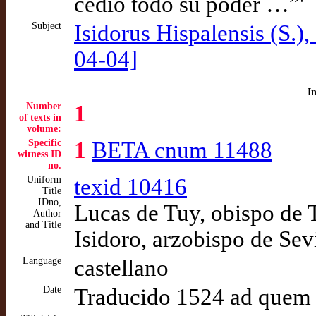
cedio todo su poder …”'
Subject
Isidorus Hispalensis (S.)
04-04]
I
Number
1
of texts in
volume:
Specific
1
BETA cnum 11488
witness ID
no.
Uniform
texid 10416
Title
IDno,
Lucas de Tuy, obispo de T
Author
and Title
Isidoro, arzobispo de Sevi
Language
castellano
Date
Traducido 1524 ad quem