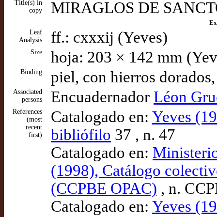
Title(s) in
MIRAGLOS DE SANCT
copy
Ex
Leaf
ff.: cxxxij (Yeves)
Analysis
Size
hoja: 203 × 142 mm (Yev
Binding
piel, con hierros dorados
Associated
Encuadernador
Léon Grue
persons
References
Catalogado en:
Yeves (19
(most
recent
bibliófilo
37 , n. 47
first)
Catalogado en:
Ministeri
(1998), Catálogo colectiv
(CCPBE OPAC)
, n. CC
Catalogado en:
Yeves (199