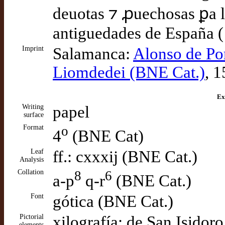
deuotas ⁊ ꝓuechosas ꝑa la
antiguedades de España (
Imprint
Salamanca:
Alonso de Po
Liomdedei (BNE Cat.)
, 
Ex
Writing
papel
surface
Format
o
4
(BNE Cat)
Leaf
ff.: cxxxij (BNE Cat.)
Analysis
Collation
8
6
a-p
q-r
(BNE Cat.)
Font
gótica (BNE Cat.)
Pictorial
xilografía: de San Isidor
elements