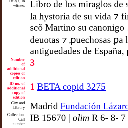
Title(s) in
Libro de los miraglos de 
witness
la hystoria de su vida ⁊ f
scõ Martino su canonigo 
deuotas ⁊ ꝓuechosas ꝑa la
antiguedades de España, 
Number
3
of
additional
copies of
edition
ID no. of
1
BETA copid 3275
additional
copy of
edition
City and
Madrid
Fundación Lázar
Library
Collection:
IB 15670 |
olim
R 6- 8- 7
Call
number