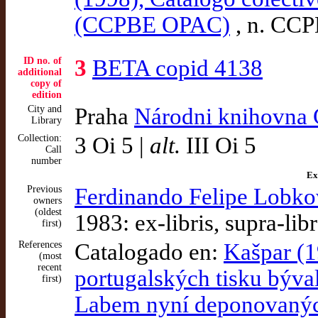
(CCPBE OPAC)
, n. CC
ID no. of
3
BETA copid 4138
additional
copy of
edition
City and
Praha
Národni knihovna 
Library
Collection:
3 Oi 5 |
alt.
III Oi 5
Call
number
Ex
Previous
Ferdinando Felipe Lobko
owners
(oldest
1983: ex-libris, supra-lib
first)
References
Catalogado en:
Kašpar (1
(most
recent
portugalských tisku býv
first)
Labem nyní deponovaných