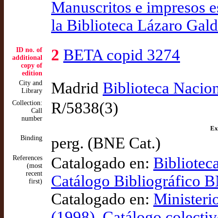
Manuscritos e impresos es
la Biblioteca Lázaro Gal
ID no. of
2
BETA copid 3274
additional
copy of
edition
City and
Madrid
Biblioteca Nacio
Library
Collection:
R/5838(3)
Call
number
Ex
Binding
perg. (BNE Cat.)
References
Catalogado en:
Bibliotec
(most
recent
Catálogo Bibliográfico
first)
Catalogado en:
Ministeri
(1998), Catálogo colectiv