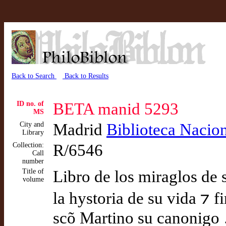
Back to Search
Back to Results
ID no. of
BETA manid 5293
MS
City and
Madrid
Biblioteca Nacio
Library
Collection:
R/6546
Call
number
Title of
Libro de los miraglos de 
volume
la hystoria de su vida ⁊ f
scõ Martino su canonigo 