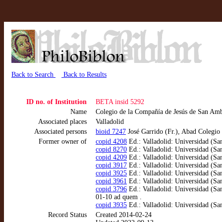
Back to Search
Back to Results
ID no. of Institution
BETA insid 5292
Name
Colegio de la Compañía de Jesús de San Amb
Associated places
Valladolid
Associated persons
bioid 7247
José Garrido (Fr.), Abad Colegio
Former owner of
copid 4208
Ed.: Valladolid: Universidad (San
copid 8270
Ed.: Valladolid: Universidad (San
copid 4209
Ed.: Valladolid: Universidad (San
copid 3917
Ed.: Valladolid: Universidad (Sa
copid 3925
Ed.: Valladolid: Universidad (Sa
copid 3961
Ed.: Valladolid: Universidad (Sa
copid 3796
Ed.: Valladolid: Universidad (Sa
01-10 ad quem .
copid 3935
Ed.: Valladolid: Universidad (Sa
Record Status
Created 2014-02-24