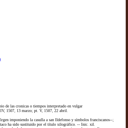
)
io de las cronicas o tiempos interpretado en vulgar
. IV, 1507, 13 marzo; pt. V, 1507, 22 abril.
 Virgen imponiendo la casulla a san Ildefonso y símbolos franciscanos--;
co ha sido sustituido por el título xilográfico. -- Inic. xil.