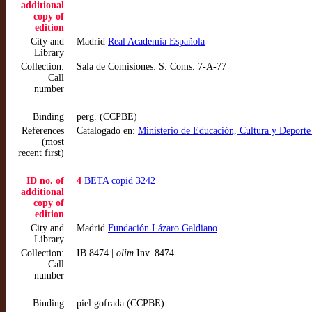
additional
copy of
edition
City and
Madrid
Real Academia Española
Library
Collection:
Sala de Comisiones: S. Coms. 7-A-77
Call
number
Binding
perg. (CCPBE)
References
Catalogado en:
Ministerio de Educación, Cultura y Deport
(most
recent first)
ID no. of
4
BETA copid 3242
additional
copy of
edition
City and
Madrid
Fundación Lázaro Galdiano
Library
Collection:
IB 8474 |
olim
Inv. 8474
Call
number
Binding
piel gofrada (CCPBE)