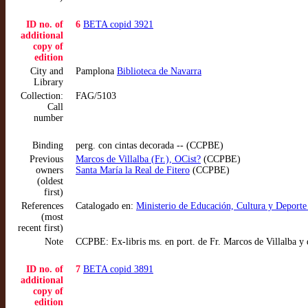
ID no. of
6
BETA copid 3921
additional
copy of
edition
City and
Pamplona
Biblioteca de Navarra
Library
Collection:
FAG/5103
Call
number
Binding
perg. con cintas decorada -- (CCPBE)
Previous
Marcos de Villalba (Fr.), OCist?
(CCPBE)
owners
Santa María la Real de Fitero
(CCPBE)
(oldest
first)
References
Catalogado en:
Ministerio de Educación, Cultura y Deport
(most
recent first)
Note
CCPBE: Ex-libris ms. en port. de Fr. Marcos de Villalba y 
ID no. of
7
BETA copid 3891
additional
copy of
edition