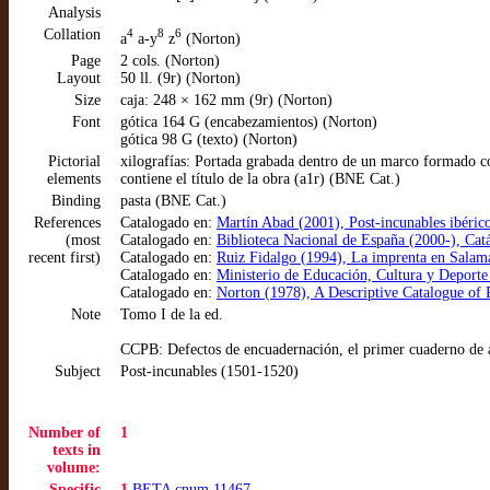
Analysis
Collation
4
8
6
a
a-y
z
(Norton)
Page
2 cols. (Norton)
Layout
50 ll. (9r) (Norton)
Size
caja: 248 × 162 mm (9r) (Norton)
Font
gótica 164 G (encabezamientos) (Norton)
gótica 98 G (texto) (Norton)
Pictorial
xilografías: Portada grabada dentro de un marco formado co
elements
contiene el título de la obra (a1r) (BNE Cat.)
Binding
pasta (BNE Cat.)
References
Catalogado en:
Martín Abad (2001), Post-incunables ibéric
(most
Catalogado en:
Biblioteca Nacional de España (2000-), Ca
recent first)
Catalogado en:
Ruiz Fidalgo (1994), La imprenta en Sala
Catalogado en:
Ministerio de Educación, Cultura y Deport
Catalogado en:
Norton (1978), A Descriptive Catalogue of 
Note
Tomo I de la ed.
CCPB: Defectos de encuadernación, el primer cuaderno de a
Subject
Post-incunables (1501-1520)
Number of
1
texts in
volume:
Specific
1
BETA cnum 11467