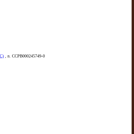
AC)
, n. CCPB000245749-0