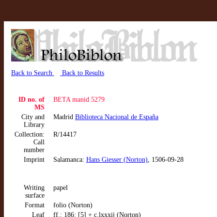
Back to Search
Back to Results
ID no. of
BETA manid 5279
MS
City and
Madrid
Biblioteca Nacional de España
Library
Collection:
R/14417
Call
number
Imprint
Salamanca:
Hans Giesser (Norton)
, 1506-09-28
Writing
papel
surface
Format
folio (Norton)
Leaf
ff.: 186: [5] + c.lxxxij (Norton)