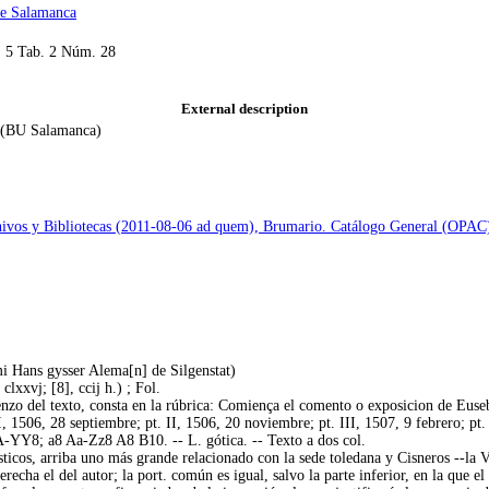
 de Salamanca
. 5 Tab. 2 Núm. 28
External description
so (BU Salamanca)
hivos y Bibliotecas (2011-08-06 ad quem), Brumario. Catálogo General (OPAC
mi Hans gysser Alema[n] de Silgenstat)
 clxxvj; [8], ccij h.) ; Fol.
nzo del texto, consta en la rúbrica: Comiença el comento o exposicion de Euseb
 I, 1506, 28 septiembre; pt. II, 1506, 20 noviembre; pt. III, 1507, 9 febrero; pt
-YY8; a8 Aa-Zz8 A8 B10. -- L. gótica. -- Texto a dos col.
siásticos, arriba uno más grande relacionado con la sede toledana y Cisneros --la
echa el del autor; la port. común es igual, salvo la parte inferior, en la que el ta