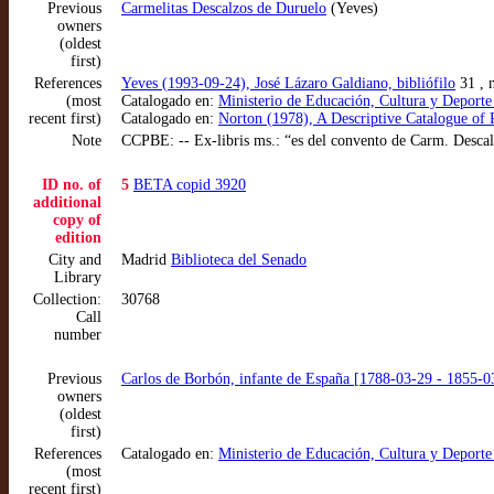
Previous
Carmelitas Descalzos de Duruelo
(Yeves)
owners
(oldest
first)
References
Yeves (1993-09-24), José Lázaro Galdiano, bibliófilo
31 , 
(most
Catalogado en:
Ministerio de Educación, Cultura y Deport
recent first)
Catalogado en:
Norton (1978), A Descriptive Catalogue of 
Note
CCPBE: -- Ex-libris ms.: “es del convento de Carm. Descal
ID no. of
5
BETA copid 3920
additional
copy of
edition
City and
Madrid
Biblioteca del Senado
Library
Collection:
30768
Call
number
Previous
Carlos de Borbón, infante de España [1788-03-29 - 1855-0
owners
(oldest
first)
References
Catalogado en:
Ministerio de Educación, Cultura y Deport
(most
recent first)