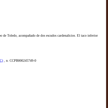
po de Toledo, acompañado de dos escudos cardenalicios. El taco inferior
AC)
, n. CCPB000245749-0