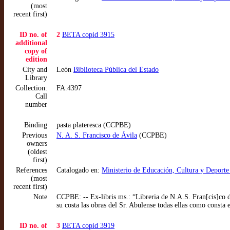
(most
recent first)
ID no. of
2
BETA copid 3915
additional
copy of
edition
City and
León
Biblioteca Pública del Estado
Library
Collection:
FA.4397
Call
number
Binding
pasta plateresca (CCPBE)
Previous
N. A. S. Francisco de Ávila
(CCPBE)
owners
(oldest
first)
References
Catalogado en:
Ministerio de Educación, Cultura y Deport
(most
recent first)
Note
CCPBE: -- Ex-libris ms.: “Libreria de N.A.S. Fran[cis]co de
su costa las obras del Sr. Abulense todas ellas como consta
ID no. of
3
BETA copid 3919