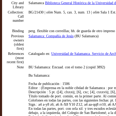
City and
Salamanca
Biblioteca General Histórica de la Universidad
Library
Collection:
BG/21430 |
olim
Num. 5, cax. 3, num. 13 |
olim
Sala 1 Est
Call
number
Binding
perg. flexible con correíllas; hh. de guarda de otro impre
Previous
Salamanca: Compañía de Jesús
(BU Salamanca)
owners
(oldest
first)
References
Catalogado en:
Universidad de Salamanca. Servicio de Arc
(most
recent first)
Note
BU Salamanca: Encuad. con el tomo 2 (copid 3892)
Bu Salamanca:
Fecha de publicación : 1506
Editor : (Empressa en la noble cibdad de Salamanca : por 
Descripción : 5 pt. ([4], clxxxij; [6], cxc; [4], cxxxviij; [6],
Título tomado de port. común, en la primer parte. Al comie
Colofones en todas las partes, con las siguientes fechas: pt.
Sign.: a4 a-y8 z6; a6 A-X8 Y10 Z12; a4 aa-qq8 rr10; a6 AA
En todas las partes, port. con orla xil. y tres escudos ecle
debajo, a la izquierda, del Colegio de San Bartolomé; a la der