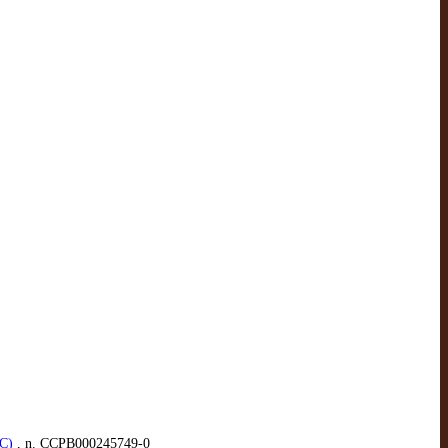
AC)
, n. CCPB000245749-0