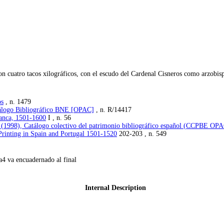
n cuatro tacos xilográficos, con el escudo del Cardenal Cisneros como arzobis
os
, n. 1479
tálogo Bibliográfico BNE [OPAC]
, n. R/14417
manca, 1501-1600
I , n. 56
e (1998), Catálogo colectivo del patrimonio bibliográfico español (CCPBE OP
Printing in Spain and Portugal 1501-1520
202-203 , n. 549
4 va encuadernado al final
Internal Description