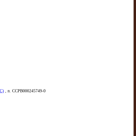
AC)
, n. CCPB000245749-0