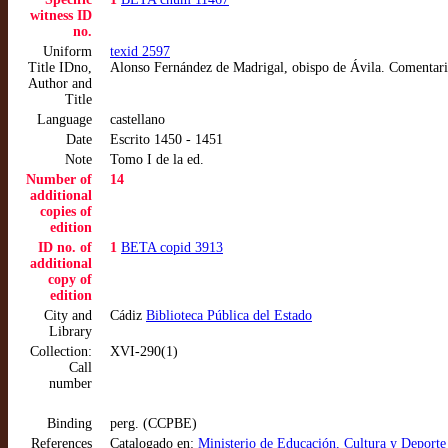
witness ID
no.
Uniform
texid 2597
Title IDno,
Alonso Fernández de Madrigal, obispo de Ávila. Comentario
Author and
Title
Language
castellano
Date
Escrito 1450 - 1451
Note
Tomo I de la ed.
Number of
14
additional
copies of
edition
ID no. of
1
BETA copid 3913
additional
copy of
edition
City and
Cádiz
Biblioteca Pública del Estado
Library
Collection:
XVI-290(1)
Call
number
Binding
perg. (CCPBE)
References
Catalogado en:
Ministerio de Educación, Cultura y Deport