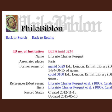
Back to Search
Back to Results
ID no. of Institution
BETA insid 5234
Name
Librarie Charles Porquet
Associated places
Paris
Former owner of
manid 5329
Ed.: London: British Library (B
1494-08-15 ad quem.
copid 3180
Ed.: London: British Library (BL
quem .
References (Most recent
Librarie Charles Porquet et al. (1893), Catal
first)
Librairie Charles Porquet et al. (1890), Cata
Record Status
Created 2012-11-15
Updated 2015-05-10