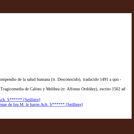
ompendio de la salud humana (tr. Desconocido), traducido 1491 a quo -
Tragicomedia de Calisto y Melibea (tr. Alfonso Ordóñez), escrito 1502 ad
Ach. S****** [Seillière]
hèque de feu M. le baron Ach. S****** [Seilliere]