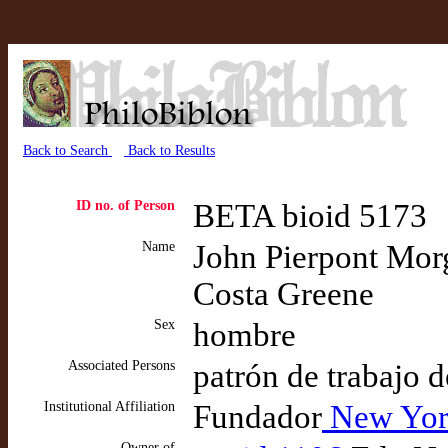
Back to Search
Back to Results
ID no. of Person
BETA bioid 5173
Name
John Pierpont Morg
Costa Greene
Sex
hombre
Associated Persons
patrón de trabajo 
Institutional Affiliation
Fundador
New York
Owner of