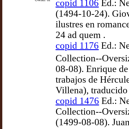
copid 1106
Ed.: N
(1494-10-24). Gio
ilustres en romanc
24 ad quem .
copid 1176
Ed.: Ne
Collection--Over
08-08). Enrique de
trabajos de Hércul
Villena), traducid
copid 1476
Ed.: Ne
Collection--Over
(1499-08-08). Juan