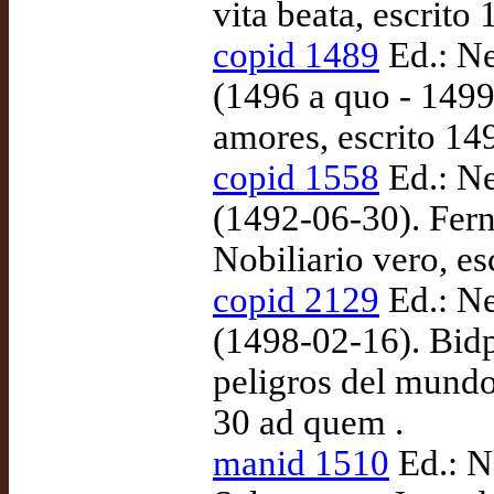
vita beata, escrito 
copid 1489
Ed.: N
(1496 a quo - 1499
amores, escrito 14
copid 1558
Ed.: N
(1492-06-30). Fern
Nobiliario vero, e
copid 2129
Ed.: N
(1498-02-16). Bidp
peligros del mundo
30 ad quem .
manid 1510
Ed.: N