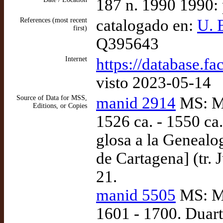
187 n. 1990 1990:
References (most recent
catalogado en:
U. E
first)
Q395643
Internet
https://database.f
visto 2023-05-14
Source of Data for MSS,
manid 2914
MS: Ma
Editions, or Copies
1526 ca. - 1550 ca.
glosa a la Genealo
de Cartagena] (tr. 
21.
manid 5505
MS: Ma
1601 - 1700. Duart