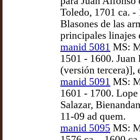
para Juan Alfonso 
Toledo, 1701 ca. -
Blasones de las ar
principales linajes
manid 5081
MS: Ma
1501 - 1600. Juan 
(versión tercera)]
manid 5091
MS: Ma
1601 - 1700. Lope 
Salazar, Bienandan
11-09 ad quem.
manid 5095
MS: Ma
1576 ca. - 1600 ca