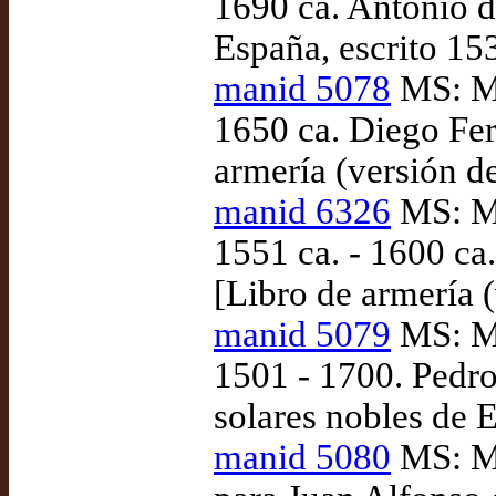
1690 ca. Antonio d
España, escrito 15
manid 5078
MS: Ma
1650 ca. Diego F
armería (versión de
manid 6326
MS: Ma
1551 ca. - 1600 c
[Libro de armería (
manid 5079
MS: Ma
1501 - 1700. Pedro
solares nobles de 
manid 5080
MS: Ma