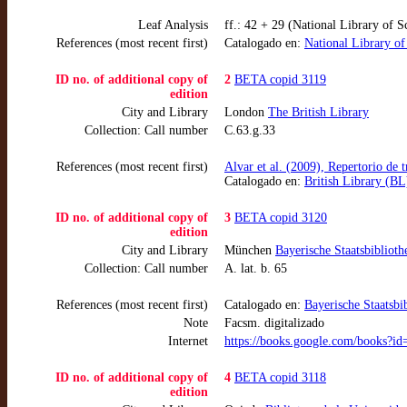
Leaf Analysis
ff.: 42 + 29 (National Library of S
References (most recent first)
Catalogado en:
National Library o
ID no. of additional copy of
2
BETA copid 3119
edition
City and Library
London
The British Library
Collection: Call number
C.63.g.33
References (most recent first)
Alvar et al. (2009), Repertorio de 
Catalogado en:
British Library (B
ID no. of additional copy of
3
BETA copid 3120
edition
City and Library
München
Bayerische Staatsbibliot
Collection: Call number
A. lat. b. 65
References (most recent first)
Catalogado en:
Bayerische Staatsb
Note
Facsm. digitalizado
Internet
https://books.google.com/books
ID no. of additional copy of
4
BETA copid 3118
edition