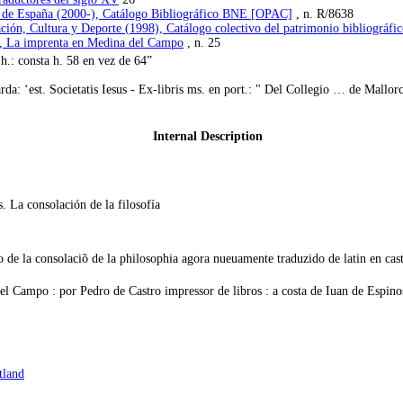
l de España (2000-), Catálogo Bibliográfico BNE [OPAC]
, n. R/8638
ación, Cultura y Deporte (1998), Catálogo colectivo del patrimonio bibliogr
), La imprenta en Medina del Campo
, n. 25
h.: consta h. 58 en vez de 64”
da: ‘est. Societatis Iesus - Ex-libris ms. en port.: " Del Collegio … de Mallorc
Internal Description
 La consolación de la filosofía
o de la consolaciõ de la philosophia agora nueuamente traduzido de latin en cast
 Campo : por Pedro de Castro impressor de libros : a costa de Iuan de Espino
tland