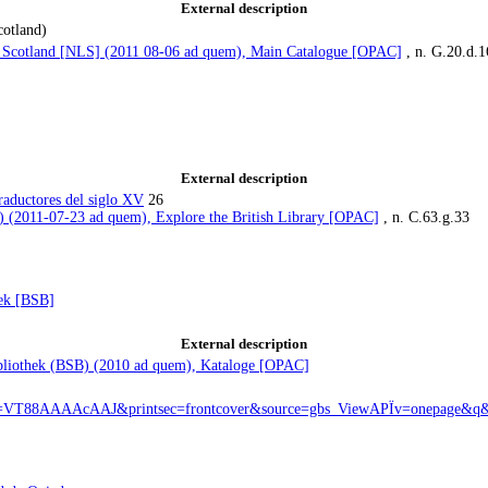
External description
cotland)
f Scotland [NLS] (2011 08-06 ad quem), Main Catalogue [OPAC]
, n. G.20.d.1
External description
traductores del siglo XV
26
L) (2011-07-23 ad quem), Explore the British Library [OPAC]
, n. C.63.g.33
hek [BSB]
External description
ibliothek (BSB) (2010 ad quem), Kataloge [OPAC]
?id=VT88AAAAcAAJ&printsec=frontcover&source=gbs_ViewAPÏv=onepage&q&