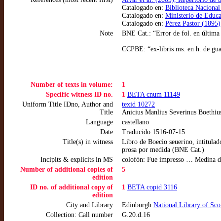
Catalogado en:
Biblioteca Naciona
Catalogado en:
Ministerio de Educ
Catalogado en:
Pérez Pastor (1895
Note
BNE Cat.: “Error de fol. en última 
CCPBE: “ex-libris ms. en h. de guar
Number of texts in volume:
1
Specific witness ID no.
1
BETA cnum 11149
Uniform Title IDno, Author and
texid 10272
Title
Anicius Manlius Severinus Boethius.
Language
castellano
Date
Traducido 1516-07-15
Title(s) in witness
Libro de Boecio seuerino, intitulad
prosa por medida (BNE Cat.)
Incipits & explicits in MS
colofón: Fue impresso … Medina del
Number of additional copies of
5
edition
ID no. of additional copy of
1
BETA copid 3116
edition
City and Library
Edinburgh
National Library of Sco
Collection: Call number
G.20.d.16