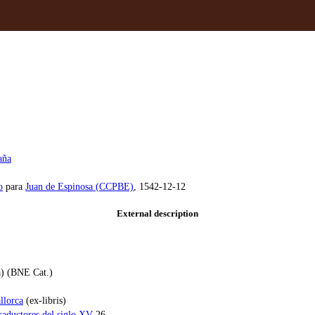
aña
o
para
Juan de Espinosa (CCPBE)
, 1542-12-12
External description
da) (BNE Cat.)
llorca
(ex-libris)
traductores del siglo XV
26