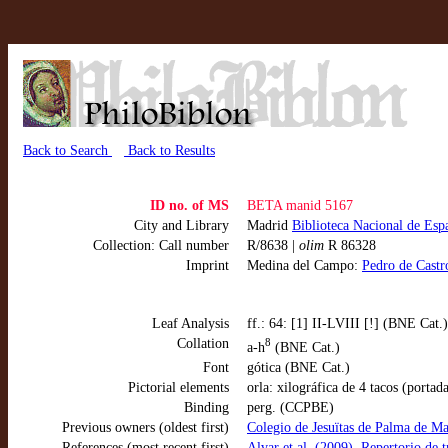
Back to Search
Back to Results
ID no. of MS
BETA manid 5167
City and Library
Madrid
Biblioteca Nacional de Esp
Collection: Call number
R/8638 |
olim
R 86328
Imprint
Medina del Campo:
Pedro de Castr
Leaf Analysis
ff.: 64: [1] II-LVIII [!] (BNE Cat.)
Collation
8
a-h
(BNE Cat.)
Font
gótica (BNE Cat.)
Pictorial elements
orla: xilográfica de 4 tacos (porta
Binding
perg. (CCPBE)
Previous owners (oldest first)
Colegio de Jesuïtas de Palma de Ma
References (most recent first)
Alvar et al. (2009), Repertorio de 