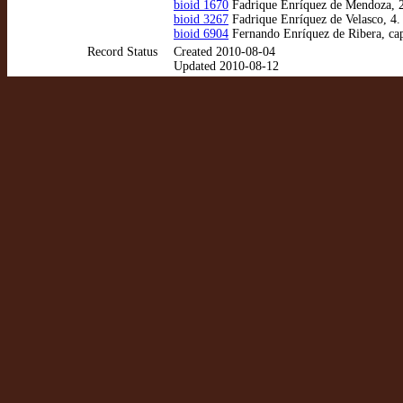
bioid 1670
Fadrique Enríquez de Mendoza, 2.
bioid 3267
Fadrique Enríquez de Velasco, 4. 
bioid 6904
Fernando Enríquez de Ribera, capi
Record Status
Created 2010-08-04
Updated 2010-08-12