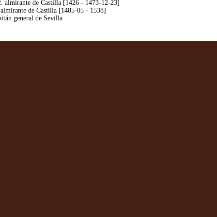
 almirante de Castilla [1426 - 1473-12-23]
almirante de Castilla [1485-05 - 1538]
tán general de Sevilla