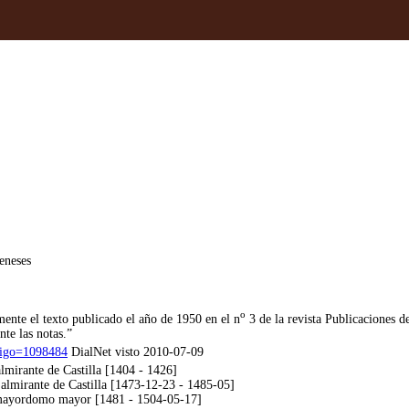
eneses
o
mente el texto publicado el año de 1950 en el n
3 de la revista Publicaciones d
te las notas.”
codigo=1098484
DialNet visto 2010-07-09
lmirante de Castilla [1404 - 1426]
almirante de Castilla [1473-12-23 - 1485-05]
mayordomo mayor [1481 - 1504-05-17]