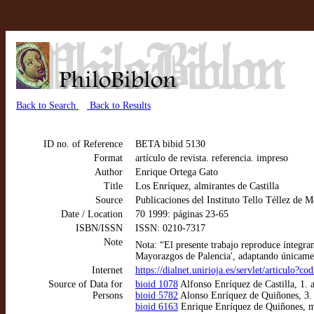
Back to Search
Back to Results
ID no. of Reference
BETA bibid 5130
Format
artículo de revista. referencia. impreso
Author
Enrique Ortega Gato
Title
Los Enríquez, almirantes de Castilla
Source
Publicaciones del Instituto Tello Téllez de M
Date / Location
70 1999: páginas 23-65
ISBN/ISSN
ISSN: 0210-7317
Note
Nota: “El presente trabajo reproduce íntegra
Mayorazgos de Palencia', adaptando únicamen
Internet
https://dialnet.unirioja.es/servlet/articulo?
Source of Data for
bioid 1078
Alfonso Enríquez de Castilla, 1. a
Persons
bioid 5782
Alonso Enríquez de Quiñones, 3. 
bioid 6163
Enrique Enríquez de Quiñones, 