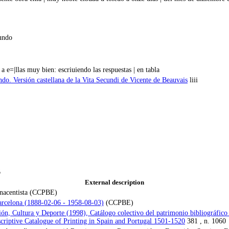
undo
 e=|llas muy bien: escriuiendo las respuestas | en tabla
ndo. Versión castellana de la Vita Secundi de Vicente de Beauvais
liii
6
External description
renacentista (CCPBE)
arcelona (1888-02-06 - 1958-08-03)
(CCPBE)
ión, Cultura y Deporte (1998), Catálogo colectivo del patrimonio bibliográf
criptive Catalogue of Printing in Spain and Portugal 1501-1520
381 , n. 1060