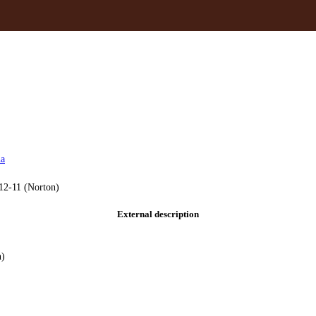
ña
12-11 (Norton)
External description
n)