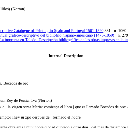
llilos) (Norton)
criptive Catalogue of Printing in Spain and Portugal 1501-1520
381 , n. 1060
nual gráfico-descriptivo del bibliófilo hispano-americano (1475-1850)
, n. 279
La imprenta en Toledo. Descripción bibliográfica de las obras impresas en la i
Internal Description
k. Bocados de oro
nium Rey de Persia, 1va (Norton)
 ᵭ | la virgen santa Maria: comiença el libro | que es llamado Bocados de oro: 
demptor Ihe=|su xp̃o despues de | formado el hõbre
ente obra enla | muy noble cibdad ᵭ toledo a onze dias | del mes de diziembre 