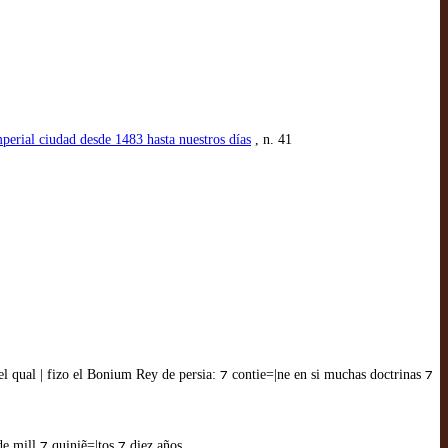
mperial ciudad desde 1483 hasta nuestros días
, n. 41
el qual | fizo el Bonium Rey de persia: ⁊ contie=|ne en si muchas doctrinas ⁊
de mill ⁊ quiniẽ=|tos ⁊ diez años