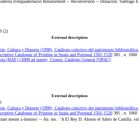
derna d'enquadernació Renaixement -- Reconversión -- Donación: Santiago E
8 (2)
External description
ión, Cultura y Deporte (1998), Catálogo colectivo del patrimonio bibliográf
criptive Catalogue of Printing in Spain and Portugal 1501-1520
381 , n. 1060
ola (RAE) (2009 ad quem), Cronos. Catálogo General [OPAC]
External description
)
ión, Cultura y Deporte (1998), Catálogo colectivo del patrimonio bibliográf
criptive Catalogue of Printing in Spain and Portugal 1501-1520
381 , n. 1060
um meum a domino' -- An. ms.: ‘A El Rey D. Alonso el Sabio de Castilla. vi