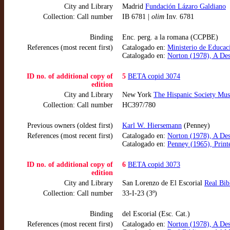
City and Library
Madrid
Fundación Lázaro Galdiano
Collection: Call number
IB 6781 |
olim
Inv. 6781
Binding
Enc. perg. a la romana (CCPBE)
References (most recent first)
Catalogado en:
Ministerio de Educac
Catalogado en:
Norton (1978), A Des
ID no. of additional copy of
5
BETA copid 3074
edition
City and Library
New York
The Hispanic Society Mus
Collection: Call number
HC397/780
Previous owners (oldest first)
Karl W. Hiersemann
(Penney)
References (most recent first)
Catalogado en:
Norton (1978), A Des
Catalogado en:
Penney (1965), Print
ID no. of additional copy of
6
BETA copid 3073
edition
City and Library
San Lorenzo de El Escorial
Real Bib
Collection: Call number
33-I-23 (3º)
Binding
del Escorial (Esc. Cat.)
References (most recent first)
Catalogado en:
Norton (1978), A Des