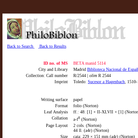
Back to Search
Back to Results
ID no. of MS
BETA manid 5114
City and Library
Madrid
Biblioteca Nacional de Espa
Collection: Call number
R/2544 |
olim
R 2544
Imprint
Toledo:
Sucesor a Hagenbach
, 1510-
Writing surface
papel
Format
folio (Norton)
Leaf Analysis
ff.: 48: [1] + II-XLVII + [1] (Norto
Collation
8
a-f
(Norton)
Page Layout
2 cols. (Norton)
44 ll. (a4r) (Norton)
Size
caja: 229 × 151 mm (a4r) (Norton)