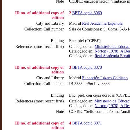
Note
CCBPE: encuadernación “Imitació mo
ID no. of additional copy of
2
BETA copid 3069
edition
City and Library
Madrid
Real Academia Española
Collection: Call number
Sala de Comisiones: S. Coms. 5-A-1
Binding
Enc. piel (CCPBE)
References (most recent first)
Catalogado en:
Ministerio de Educac
Catalogado en:
Norton (1978), A Des
Catalogado en:
Real Academia Españ
ID no. of additional copy of
3
BETA copid 3070
edition
City and Library
Madrid
Fundación Lázaro Galdiano
Collection: Call number
IB 3333 |
olim
Inv. 3333
Binding
Enc. piel, con cejas doradas (CCPBE
References (most recent first)
Catalogado en:
Ministerio de Educac
Catalogado en:
Norton (1978), A Des
Note
CCPBE: “Sello con la máxima ‘auxili
ID no. of additional copy of
4
BETA copid 3071
edition