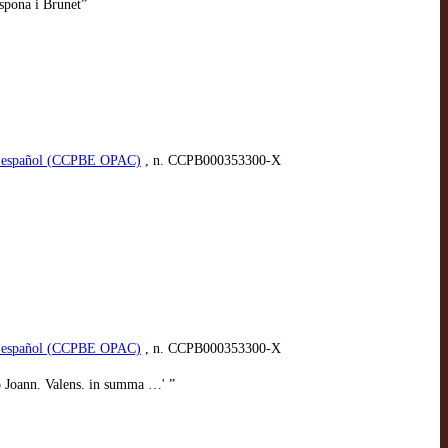
spona i Brunet”
ico español (CCPBE OPAC)
, n. CCPB000353300-X
ico español (CCPBE OPAC)
, n. CCPB000353300-X
ò Joann. Valens. in summa …' ”