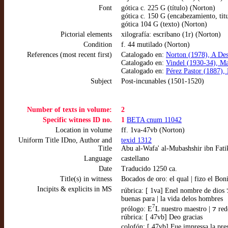
Font
gótica c. 225 G (título) (Norton)
gótica c. 150 G (encabezamiento, titu
gótica 104 G (texto) (Norton)
Pictorial elements
xilografía: escribano (1r) (Norton)
Condition
f. 44 mutilado (Norton)
References (most recent first)
Catalogado en:
Norton (1978), A Des
Catalogado en:
Vindel (1930-34), Ma
Catalogado en:
Pérez Pastor (1887), 
Subject
Post-incunables (1501-1520)
Number of texts in volume:
2
Specific witness ID no.
1
BETA cnum 11042
Location in volume
ff. 1va-47vb (Norton)
Uniform Title IDno, Author and
texid 1312
Title
Abu al-Wafa' al-Mubashshir ibn Fati
Language
castellano
Date
Traducido 1250 ca.
Title(s) in witness
Bocados de oro: el qual | fizo el Bo
Incipits & explicits in MS
rúbrica: [ 1va] Enel nombre de dios ⁊
buenas para | la vida delos hombres
7
prólogo: E
L nuestro maestro | ⁊ re
rúbrica: [ 47vb] Deo gracias
colofón: [ 47vb] Fue impressa la pres