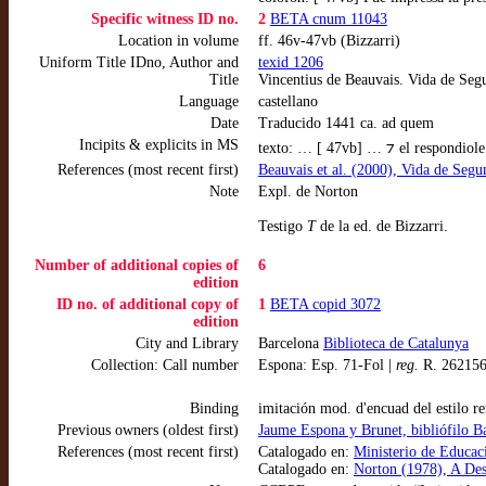
Specific witness ID no.
2
BETA cnum 11043
Location in volume
ff. 46v-47vb (Bizzarri)
Uniform Title IDno, Author and
texid 1206
Title
Vincentius de Beauvais. Vida de Seg
Language
castellano
Date
Traducido 1441 ca. ad quem
Incipits & explicits in MS
texto: … [ 47vb] … ⁊ el respondiole a
References (most recent first)
Beauvais et al. (2000), Vida de Segu
Note
Expl. de Norton
Testigo
T
de la ed. de Bizzarri.
Number of additional copies of
6
edition
ID no. of additional copy of
1
BETA copid 3072
edition
City and Library
Barcelona
Biblioteca de Catalunya
Collection: Call number
Espona: Esp. 71-Fol |
reg.
R. 26215
Binding
imitación mod. d'encuad del estilo 
Previous owners (oldest first)
Jaume Espona y Brunet, bibliófilo B
References (most recent first)
Catalogado en:
Ministerio de Educac
Catalogado en:
Norton (1978), A Des