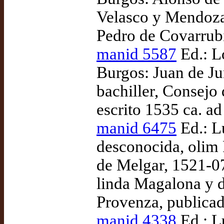
Velasco y Mendoza 
Pedro de Covarrub
manid 5587
Ed.: Lo
Burgos: Juan de Ju
bachiller, Consejo 
escrito 1535 ca. a
manid 6475
Ed.: L
desconocida, olim
de Melgar, 1521-07
linda Magalona y d
Provenza, publica
manid 4338
Ed.: L