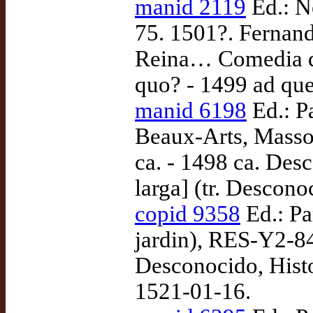
manid 2119
Ed.: N
75. 1501?. Fernand
Reina… Comedia de
quo? - 1499 ad qu
manid 6198
Ed.: P
Beaux-Arts, Masson
ca. - 1498 ca. Des
larga] (tr. Descon
copid 9358
Ed.: Pa
jardin), RES-Y2-84
Desconocido, Histor
1521-01-16.