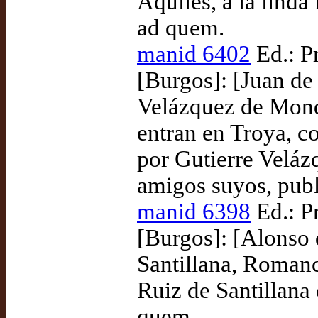
Aquiles, a la lind
ad quem.
manid 6402
Ed.: P
[Burgos]: [Juan de 
Velázquez de Mond
entran en Troya, c
por Gutierre Velá
amigos suyos, publ
manid 6398
Ed.: P
[Burgos]: [Alonso 
Santillana, Roman
Ruiz de Santillana
quem.