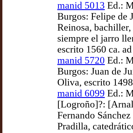
manid 5013
Ed.: M
Burgos: Felipe de 
Reinosa, bachiller,
siempre el jarro ll
escrito 1560 ca. a
manid 5720
Ed.: M
Burgos: Juan de Ju
Oliva, escrito 149
manid 6099
Ed.: M
[Logroño]?: [Arnal
Fernando Sánchez de
Pradilla, catedrát