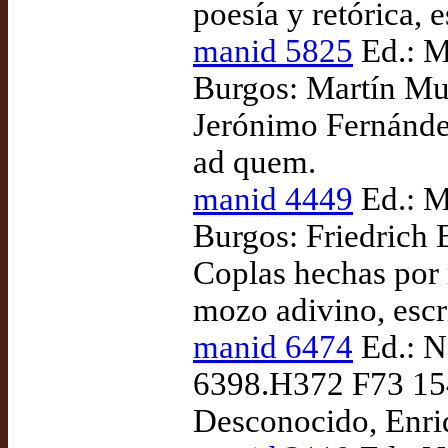
poesía y retórica, 
manid 5825
Ed.: M
Burgos: Martín Muñ
Jerónimo Fernández
ad quem.
manid 4449
Ed.: M
Burgos: Friedrich 
Coplas hechas por 
mozo adivino, escr
manid 6474
Ed.: N
6398.H372 F73 154
Desconocido, Enriq