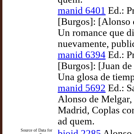
manid 6401
Ed.: P
[Burgos]: [Alonso 
Un romance que di
nuevamente, publi
manid 6394
Ed.: P
[Burgos]: [Juan de
Una glosa de tiem
manid 5692
Ed.: S
Alonso de Melgar, 
Madrid, Coplas con
ad quem.
Source of Data for
bioid 2285
Alonso 