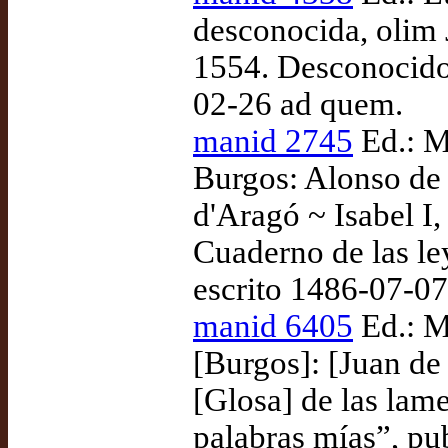
desconocida, olim 
1554. Desconocido,
02-26 ad quem.
manid 2745
Ed.: M
Burgos: Alonso de 
d'Aragó ~ Isabel I
Cuaderno de las le
escrito 1486-07-07
manid 6405
Ed.: M
[Burgos]: [Juan de 
[Glosa] de las lam
palabras mías”, pu