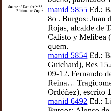
Source of Data for MSS,
manid 5855
Ed.: B
Editions, or Copies
8o . Burgos: Juan 
Rojas, alcalde de 
Calisto y Melibea (
quem.
manid 5854
Ed.: B
Guichard), Res 152
09-12. Fernando de
Reina… Tragicomedi
Ordóñez), escrito 
manid 6492
Ed.: L
Burgos: Alonso de 