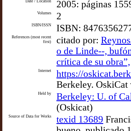
Date / Location
2005: páginas 155
Volumes
2
ISBN/ISSN
ISBN: 847635627
References (most recent
citado por:
Reynosa
first)
o de Linde--, bufón
crítica de su obra”,
Internet
https://oskicat.b
Berkeley. OskiCat
Held by
Berkeley: U. of Ca
(Oskicat)
Source of Data for Works
texid 13689
Franci
bueno, publicado 