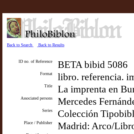
Back to Search
Back to Results
ID no. of Reference
BETA bibid 5086
Format
libro. referencia. 
Title
La imprenta en Bu
Associated persons
Mercedes Fernánde
Series
Colección Tipobibl
Place / Publisher
Madrid: Arco/Libr