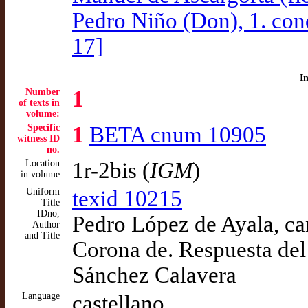
Pedro Niño (Don), 1. con
17]
I
Number
1
of texts in
volume:
Specific
1
BETA cnum 10905
witness ID
no.
Location
1r-2bis (
IGM
)
in volume
Uniform
texid 10215
Title
IDno,
Pedro López de Ayala, can
Author
and Title
Corona de. Respuesta del
Sánchez Calavera
Language
castellano