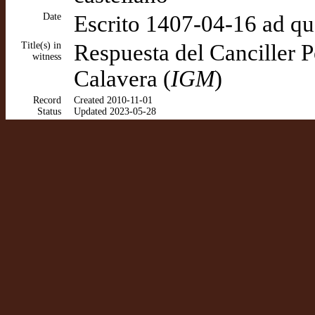
Date
Escrito 1407-04-16 ad q
Title(s) in
Respuesta del Canciller 
witness
Calavera (
IGM
)
Record
Created 2010-11-01
Status
Updated 2023-05-28