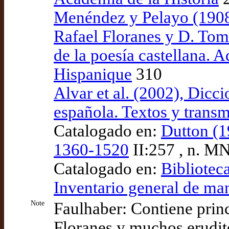
Menéndez y Pelayo (1908)
Rafael Floranes y D. Tom
de la poesía castellana. 
Hispanique
310
Alvar et al. (2002), Dicci
española. Textos y transm
Catalogado en:
Dutton (1
1360-1520
II:257 , n. M
Catalogado en:
Bibliotec
Inventario general de ma
Note
Faulhaber: Contiene prin
Floranes y muchos erudito