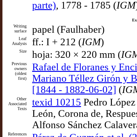
parte)
, 1778 - 1785 (
IGM
Ex
Writing
papel (Faulhaber)
surface
Leaf
ff.: I + 212 (
IGM
)
Analysis
Size
hoja: 320 × 220 mm (
IG
Previous
Rafael de Floranes y Enc
owners
(oldest
Mariano Téllez Girón y B
first)
[1844 - 1882-06-02]
(
IG
Other
texid 10215
Pedro López d
Associated
Texts
León, Corona de, Respues
Alfonso Sánchez Calaver
References