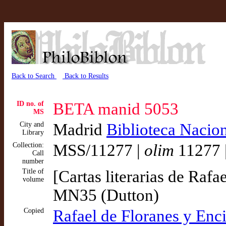
Back to Search
Back to Results
ID no. of
BETA manid 5053
MS
City and
Madrid
Biblioteca Nacio
Library
Collection:
MSS/11277 |
olim
11277 
Call
number
Title of
[Cartas literarias de Raf
volume
MN35 (Dutton)
Copied
Rafael de Floranes y Enci