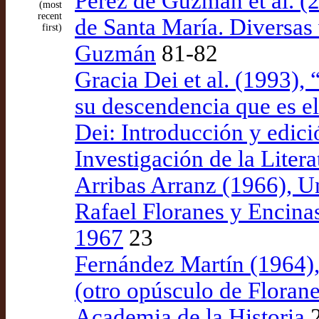
Pérez de Guzmán et al. (
(most
recent
de Santa María. Diversas 
first)
Guzmán
81-82
Gracia Dei et al. (1993), 
su descendencia que es el 
Dei: Introducción y edici
Investigación de la Liter
Arribas Arranz (1966), U
Rafael Floranes y Encinas
1967
23
Fernández Martín (1964), 
(otro opúsculo de Florane
Academia de la Historia
2